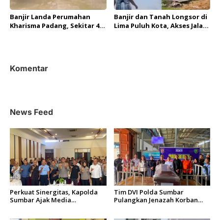
Banjir Landa Perumahan
Banjir dan Tanah Longsor di
Kharisma Padang, Sekitar 40
Lima Puluh Kota, Akses Jalan
Rumah Terdampak
Sumbar – Riau Putus
Komentar
News Feed
Perkuat Sinergitas, Kapolda
Tim DVI Polda Sumbar
Sumbar Ajak Media
Pulangkan Jenazah Korban
Berkolaborasi Bangun
Kebakaran KM Mutiara
Keterbukaan Informasi Publik
Sentosa 2 Asal Agam