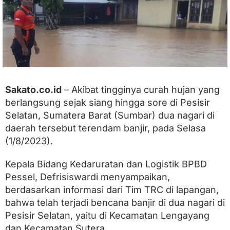
e
l
D
i
l
a
n
d
a
Sakato.co.id
– Akibat tingginya curah hujan yang
B
berlangsung sejak siang hingga sore di Pesisir
a
n
Selatan, Sumatera Barat (Sumbar) dua nagari di
j
daerah tersebut terendam banjir, pada Selasa
i
r
(1/8/2023).
,
S
Kepala Bidang Kedaruratan dan Logistik BPBD
e
k
Pessel, Defrisiswardi menyampaikan,
i
berdasarkan informasi dari Tim TRC di lapangan,
t
bahwa telah terjadi bencana banjir di dua nagari di
a
r
Pesisir Selatan, yaitu di Kecamatan Lengayang
R
dan Kecamatan Sutera.