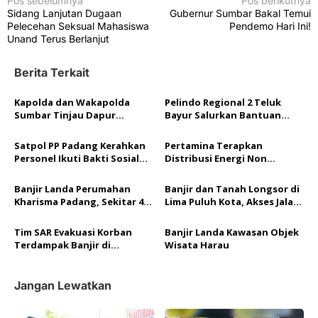
N
Pos sebelumnya
Pos berikutnya
Sidang Lanjutan Dugaan
Gubernur Sumbar Bakal Temui
a
Pelecehan Seksual Mahasiswa
Pendemo Hari Ini!
v
Unand Terus Berlanjut
i
Berita Terkait
g
a
Kapolda dan Wakapolda
Pelindo Regional 2 Teluk
Sumbar Tinjau Dapur
Bayur Salurkan Bantuan
s
Lapangan dan Pos
untuk Korban Banjir di
i
Kesehatan Penanganan
Pessel
Satpol PP Padang Kerahkan
Pertamina Terapkan
Bencana di Pessel
p
Personel Ikuti Bakti Sosial
Distribusi Energi Non
untuk “Recovery” Pasca
Reguler untuk Penuhi
o
Banjir di Pessel
Kebutuhan Energi Pasca
Banjir Landa Perumahan
Banjir dan Tanah Longsor di
Banjir di Pesisir Selatan
s
Kharisma Padang, Sekitar 40
Lima Puluh Kota, Akses Jalan
Rumah Terdampak
Sumbar – Riau Putus
Tim SAR Evakuasi Korban
Banjir Landa Kawasan Objek
Terdampak Banjir di
Wisata Harau
Kawasan Objek Wisata Harau
Jangan Lewatkan