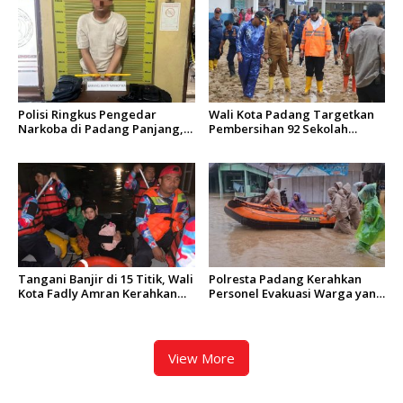
Polisi Ringkus Pengedar
Wali Kota Padang Targetkan
Narkoba di Padang Panjang,
Pembersihan 92 Sekolah
Enam Paket Ganja Kering
Terdampak Banjir Rampung
Berhasil Diamankan
dalam 2 Hari
Tangani Banjir di 15 Titik, Wali
Polresta Padang Kerahkan
Kota Fadly Amran Kerahkan
Personel Evakuasi Warga yang
Sekda dan Seluruh Kepala
Terjebak Banjir di Sejumlah
OPD Turunkan Tim Evakuasi
Kecamatan
View More