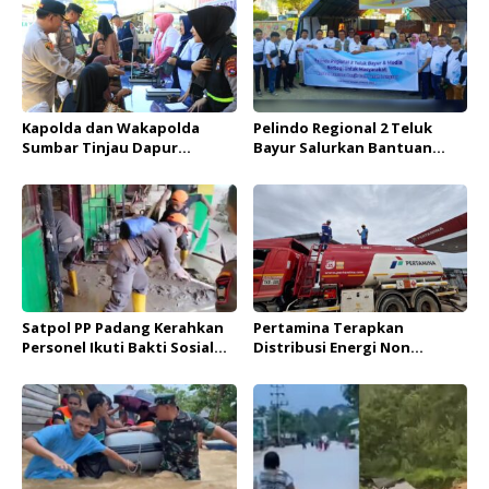
Kapolda dan Wakapolda
Pelindo Regional 2 Teluk
Sumbar Tinjau Dapur
Bayur Salurkan Bantuan
Lapangan dan Pos
untuk Korban Banjir di
Kesehatan Penanganan
Pessel
Bencana di Pessel
Satpol PP Padang Kerahkan
Pertamina Terapkan
Personel Ikuti Bakti Sosial
Distribusi Energi Non
untuk “Recovery” Pasca
Reguler untuk Penuhi
Banjir di Pessel
Kebutuhan Energi Pasca
Banjir di Pesisir Selatan