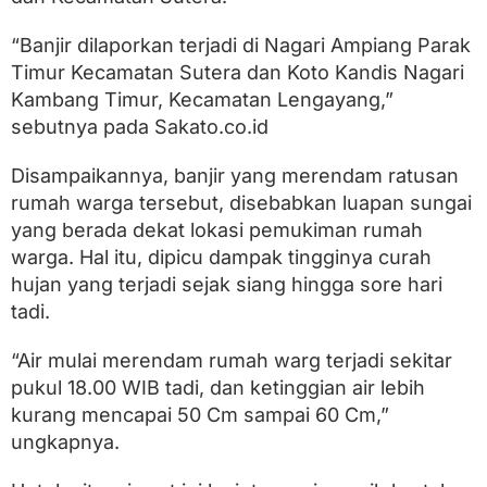
a
t
u
“Banjir dilaporkan terjadi di Nagari Ampiang Parak
s
Timur Kecamatan Sutera dan Koto Kandis Nagari
a
Kambang Timur, Kecamatan Lengayang,”
n
R
sebutnya pada Sakato.co.id
u
m
Disampaikannya, banjir yang merendam ratusan
a
h
rumah warga tersebut, disebabkan luapan sungai
T
yang berada dekat lokasi pemukiman rumah
e
warga. Hal itu, dipicu dampak tingginya curah
r
e
hujan yang terjadi sejak siang hingga sore hari
n
tadi.
d
a
m
“Air mulai merendam rumah warg terjadi sekitar
pukul 18.00 WIB tadi, dan ketinggian air lebih
kurang mencapai 50 Cm sampai 60 Cm,”
ungkapnya.