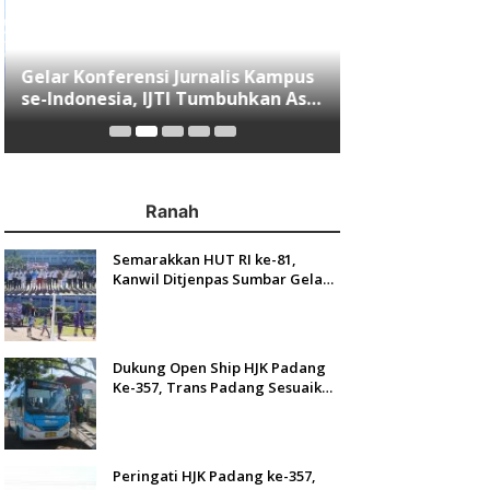
Gelar Konferensi Jurnalis Kampus
Menjawab Mobi
se-Indonesia, IJTI Tumbuhkan Asa
Minang, Indom
di Kalangan Jurnalis Muda di Era
Resmi Mengasp
Disruspi Digital
Ranah
Semarakkan HUT RI ke-81,
Kanwil Ditjenpas Sumbar Gelar
Kakanwil Cup di Rutan Padang
Dukung Open Ship HJK Padang
Ke-357, Trans Padang Sesuaikan
Rute Koridor 2 dan 4 Serta
Berlakukan Tarif Rp1
Peringati HJK Padang ke-357,