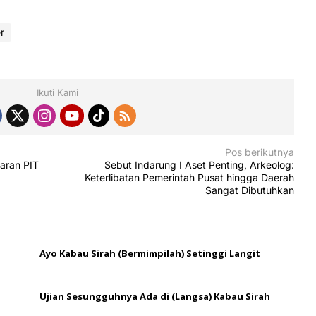
r
Ikuti Kami
Pos berikutnya
aran PIT
Sebut Indarung I Aset Penting, Arkeolog:
Keterlibatan Pemerintah Pusat hingga Daerah
Sangat Dibutuhkan
Ayo Kabau Sirah (Bermimpilah) Setinggi Langit
Ujian Sesungguhnya Ada di (Langsa) Kabau Sirah