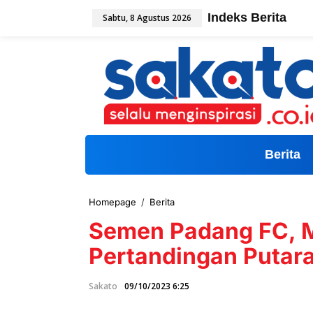
L
Indeks Berita
Sabtu, 8 Agustus 2026
e
w
a
t
i
k
e
k
o
n
t
Berita
e
n
Homepage
/
Berita
S
e
Semen Padang FC, Mi
m
e
Pertandingan Putar
n
P
a
Sakato
09/10/2023 6:25
d
a