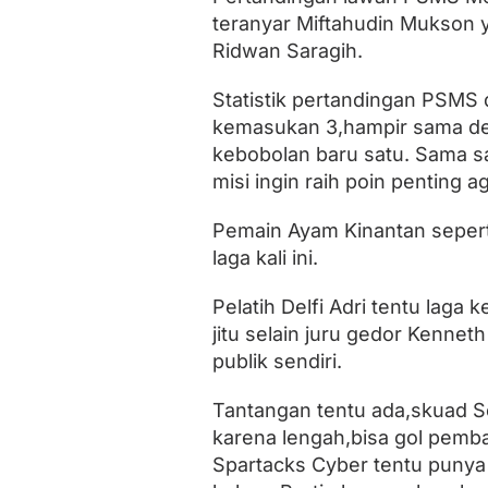
a
teranyar Miftahudin Mukson y
Ridwan Saragih.
Statistik pertandingan PSMS
kemasukan 3,hampir sama de
kebobolan baru satu. Sama s
misi ingin raih poin penting a
Pemain Ayam Kinantan sepert
laga kali ini.
Pelatih Delfi Adri tentu laga
jitu selain juru gedor Kennet
publik sendiri.
Tantangan tentu ada,skuad Se
karena lengah,bisa gol pemb
Spartacks Cyber tentu punya