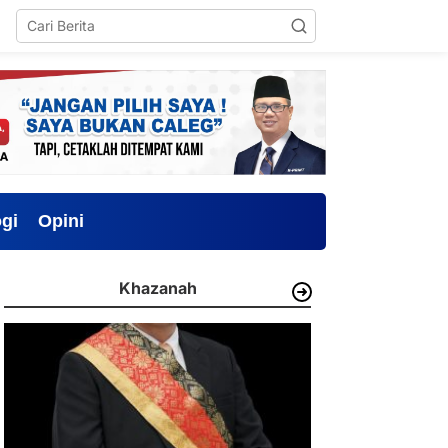
gi
Opini
Khazanah