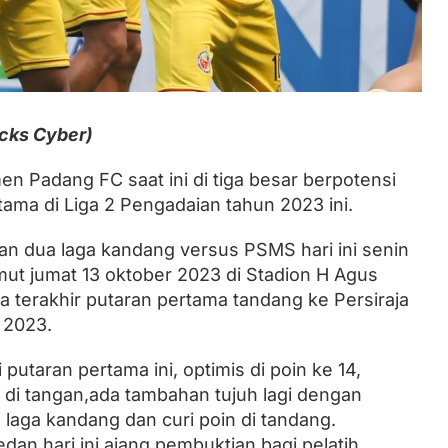
Lantik Ketua DPW dan DPD, Zulhas
Minta Kader PAN Sumbar Kompak
cks Cyber)
en Padang FC saat ini di tiga besar berpotensi
tama di Liga 2 Pengadaian tahun 2023 ini.
gan dua laga kandang versus PSMS hari ini senin
ut jumat 13 oktober 2023 di Stadion H Agus
 terakhir putaran pertama tandang ke Persiraja
 2023.
putaran pertama ini, optimis di poin ke 14,
h di tangan,ada tambahan tujuh lagi dengan
 laga kandang dan curi poin di tandang.
n hari ini ajang pembuktian bagi pelatih