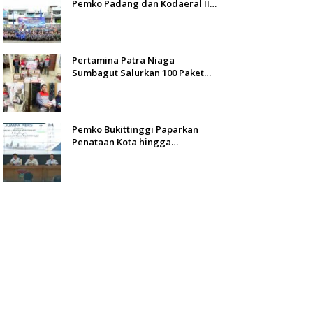
Pemko Padang dan Kodaeral II
Gelar Baksos dan Aksi Bersih
Sungai Batang Arau
Pertamina Patra Niaga
Sumbagut Salurkan 100 Paket
Bantuan untuk Warga
Terdampak Banjir di Padang
Pemko Bukittinggi Paparkan
Penataan Kota hingga
Pengamanan Aset