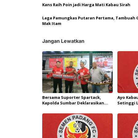
Kans Raih Poin jadi Harga Mati Kabau Sirah
o
s
Laga Pamungkas Putaran Pertama, Tambuah 
Mak Itam
Jangan Lewatkan
Bersama Suporter Spartack,
Ayo Kabau
Kapolda Sumbar Deklarasikan
Setinggi 
Anti Tawuran dan Balap Liar