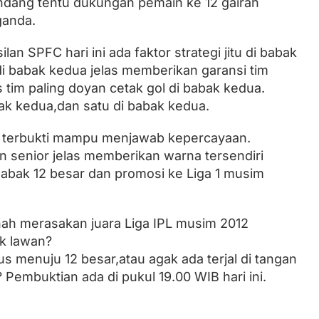
ndang tentu dukungan pemain ke 12 gairah
ganda.
lan SPFC hari ini ada faktor strategi jitu di babak
di babak kedua jelas memberikan garansi tim
is tim paling doyan cetak gol di babak kedua.
bak kedua,dan satu di babak kedua.
ol terbukti mampu menjawab kepercayaan.
senior jelas memberikan warna tersendiri
bak 12 besar dan promosi ke Liga 1 musim
nah merasakan juara Liga IPL musim 2012
k lawan?
us menuju 12 besar,atau agak ada terjal di tangan
Pembuktian ada di pukul 19.00 WIB hari ini.