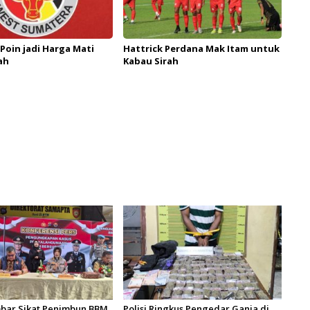
 Poin jadi Harga Mati
Hattrick Perdana Mak Itam untuk
ah
Kabau Sirah
bar Sikat Penimbun BBM
Polisi Ringkus Pengedar Ganja di