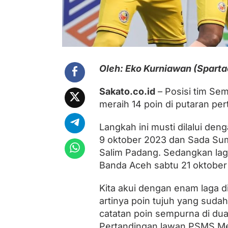
P
e
r
t
a
n
d
i
Oleh: Eko Kurniawan (Sparta
n
g
Sakato.co.id
– Posisi tim Sem
a
meraih 14 poin di putaran per
n
P
u
Langkah ini musti dilalui den
t
9 oktober 2023 dan Sada Sum
a
r
Salim Padang. Sedangkan laga
a
Banda Aceh sabtu 21 oktober
n
P
e
Kita akui dengan enam laga di 
r
artinya poin tujuh yang suda
t
catatan poin sempurna di dua
a
m
Pertandingan lawan PSMS Meda