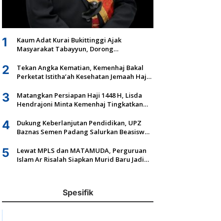
1
Kaum Adat Kurai Bukittinggi Ajak
Masyarakat Tabayyun, Dorong
Musyawarah dan Kepastian Hukum Tanah
Ulayat
2
Tekan Angka Kematian, Kemenhaj Bakal
Perketat Istitha’ah Kesehatan Jemaah Haji
2027
3
Matangkan Persiapan Haji 1448 H, Lisda
Hendrajoni Minta Kemenhaj Tingkatkan
Fasilitas dan Pengawasan
4
Dukung Keberlanjutan Pendidikan, UPZ
Baznas Semen Padang Salurkan Beasiswa
Senilai Rp305,5 Juta
5
Lewat MPLS dan MATAMUDA, Perguruan
Islam Ar Risalah Siapkan Murid Baru Jadi
Generasi Unggul dan Mandiri
Spesifik