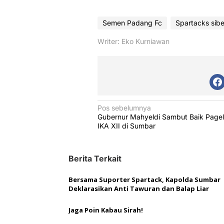
Semen Padang Fc
Spartacks sibe
Writer: Eko Kurniawan
N
Pos sebelumnya
Gubernur Mahyeldi Sambut Baik Pagel
a
IKA XII di Sumbar
v
i
Berita Terkait
g
a
Bersama Suporter Spartack, Kapolda Sumbar
Deklarasikan Anti Tawuran dan Balap Liar
s
i
Jaga Poin Kabau Sirah!
p