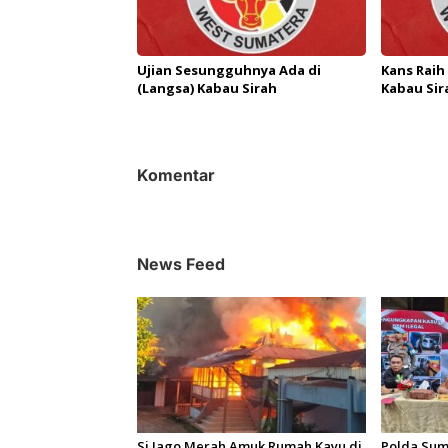
Ujian Sesungguhnya Ada di
Kans Raih
(Langsa) Kabau Sirah
Kabau Sir
Komentar
News Feed
Si Jago Merah Amuk Rumah Kayu di
Polda Sum