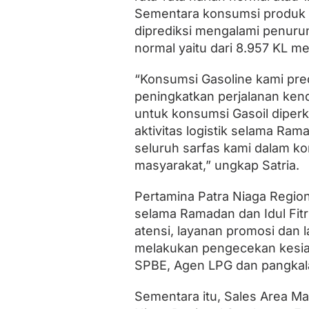
m
Sementara konsumsi produk Ga
a
diprediksi mengalami penurun
t
e
normal yaitu dari 8.957 KL me
r
a
“Konsumsi Gasoline kami pre
B
a
peningkatkan perjalanan kend
r
untuk konsumsi Gasoil diper
a
t
aktivitas logistik selama Rama
seluruh sarfas kami dalam ko
masyarakat,” ungkap Satria.
Pertamina Patra Niaga Region
selama Ramadan dan Idul Fitr
atensi, layanan promosi dan l
melakukan pengecekan kesiap
SPBE, Agen LPG dan pangkal
Sementara itu, Sales Area M