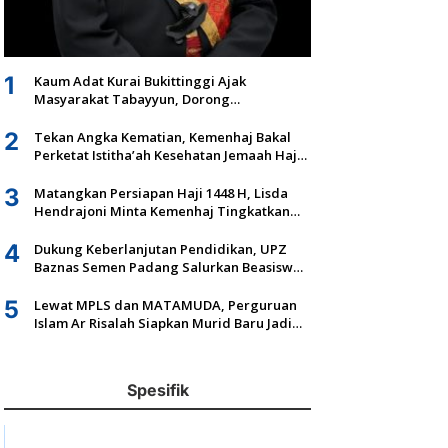
1
Kaum Adat Kurai Bukittinggi Ajak
Masyarakat Tabayyun, Dorong
Musyawarah dan Kepastian Hukum Tanah
Ulayat
2
Tekan Angka Kematian, Kemenhaj Bakal
Perketat Istitha’ah Kesehatan Jemaah Haji
2027
3
Matangkan Persiapan Haji 1448 H, Lisda
Hendrajoni Minta Kemenhaj Tingkatkan
Fasilitas dan Pengawasan
4
Dukung Keberlanjutan Pendidikan, UPZ
Baznas Semen Padang Salurkan Beasiswa
Senilai Rp305,5 Juta
5
Lewat MPLS dan MATAMUDA, Perguruan
Islam Ar Risalah Siapkan Murid Baru Jadi
Generasi Unggul dan Mandiri
Spesifik