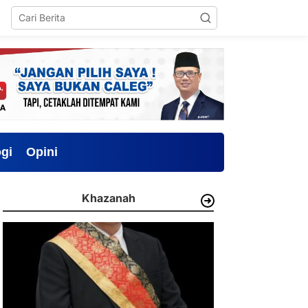
gi
Opini
Khazanah