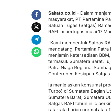
m
i
n
Sakato.co.id
– Dalam menjam
K
masyarakat, PT Pertamina Pa
e
t
Satuan Tugas (Satgas) Ramada
e
RAFI ini bertugas mulai 17 Ma
r
s
e
“Kami membentuk Satgas RAFI
d
mendatang. Pertamina Patra
i
menjamin ketersediaan BBM, 
a
a
termasuk Sumatera Barat,” u
n
Patra Niaga Regional Sumbag
E
n
Conference Kesiapan Satgas 
e
r
Ia menjelaskan konsumsi prod
g
i
Turbo) di Sumatera Bagian Utar
d
Sumatera Barat, Sumatera Uta
i
Satgas RAFI tahun ini diperki
S
u
rata-rata harian normal atau 1