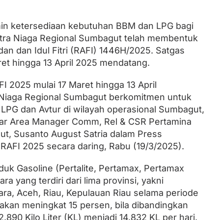
in ketersediaan kebutuhan BBM dan LPG bagi
Lantik Ketua DPW dan DPD, Zulhas
tra Niaga Regional Sumbagut telah membentuk
Minta Kader PAN Sumbar Kompak
n dan Idul Fitri (RAFI) 1446H/2025. Satgas
ret hingga 13 April 2025 mendatang.
 2025 mulai 17 Maret hingga 13 April
 Niaga Regional Sumbagut berkomitmen untuk
LPG dan Avtur di wilayah operasional Sumbagut,
jar Area Manager Comm, Rel & CSR Pertamina
ut, Susanto August Satria dalam Press
RAFI 2025 secara daring, Rabu (19/3/2025).
uk Gasoline (Pertalite, Pertamax, Pertamax
a yang terdiri dari lima provinsi, yakni
ra, Aceh, Riau, Kepulauan Riau selama periode
rakan meningkat 15 persen, bila dibandingkan
2.890 Kilo Liter (KL) menjadi 14.832 KL per hari.