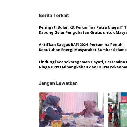
v
i
Berita Terkait
g
a
Peringati Bulan K3, Pertamina Patra Niaga IT 
Kabung Gelar Pengobatan Gratis untuk Masy
s
i
Aktifkan Satgas RAFI 2024, Pertamina Penuhi
Kebutuhan Energi Masyarakat Sumbar Selama
p
Ramadan dan Idul Fitri
o
Lindungi Keanekaragaman Hayati, Pertamina 
s
Niaga DPPU Minangkabau dan LKKPN Pekanba
Teken MoU
Jangan Lewatkan