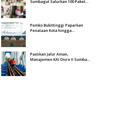
Sumbagut Salurkan 100 Paket
Bantuan untuk Warga
Terdampak Banjir di Padang
Pemko Bukittinggi Paparkan
Penataan Kota hingga
Pengamanan Aset
Pastikan Jalur Aman,
Manajemen KAI Divre II Sumbar
Inspeksi Langsung Prasarana
Kereta Api