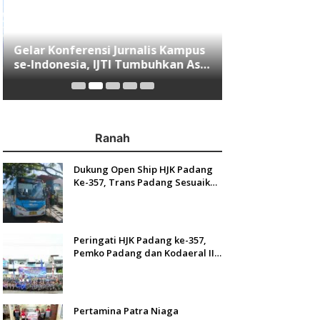
Gelar Konferensi Jurnalis Kampus
Menjawab Mobi
se-Indonesia, IJTI Tumbuhkan Asa
Minang, Indom
di Kalangan Jurnalis Muda di Era
Resmi Mengasp
Disruspi Digital
Ranah
Dukung Open Ship HJK Padang
Ke-357, Trans Padang Sesuaikan
Rute Koridor 2 dan 4 Serta
Berlakukan Tarif Rp1
Peringati HJK Padang ke-357,
Pemko Padang dan Kodaeral II
Gelar Baksos dan Aksi Bersih
Sungai Batang Arau
Pertamina Patra Niaga