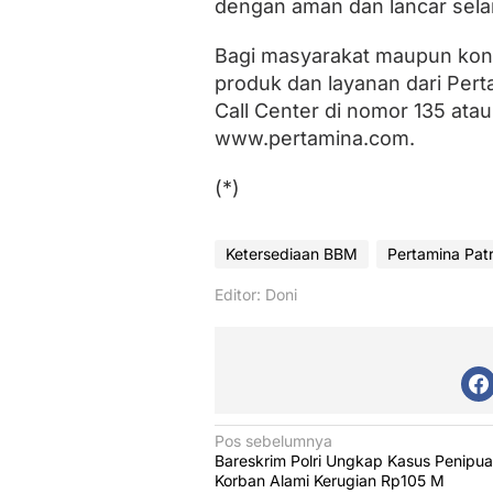
dengan aman dan lancar selam
Bagi masyarakat maupun ko
produk dan layanan dari Per
Call Center di nomor 135 ata
www.pertamina.com.
(*)
Ketersediaan BBM
Pertamina Pat
Editor: Doni
N
Pos sebelumnya
Bareskrim Polri Ungkap Kasus Penipua
a
Korban Alami Kerugian Rp105 M