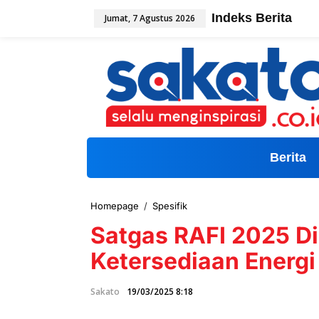
L
Indeks Berita
Jumat, 7 Agustus 2026
e
w
a
t
i
k
e
k
o
n
t
Berita
e
n
Homepage
/
Spesifik
S
a
Satgas RAFI 2025 D
t
g
Ketersediaan Energi
a
s
R
Sakato
19/03/2025 8:18
A
F