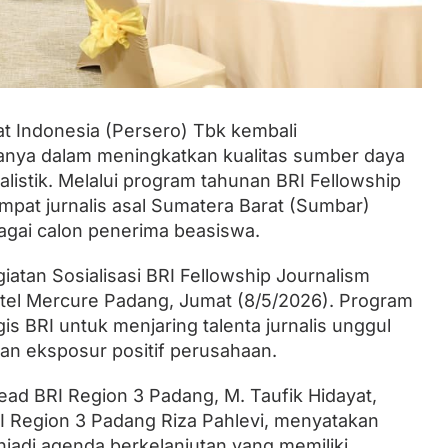
Lantik Ketua DPW dan DPD, Zulhas
Minta Kader PAN Sumbar Kompak
t Indonesia (Persero) Tbk kembali
nya dalam meningkatkan kualitas sumber daya
listik. Melalui program tahunan BRI Fellowship
pat jurnalis asal Sumatera Barat (Sumbar)
ebagai calon penerima beasiswa.
iatan Sosialisasi BRI Fellowship Journalism
tel Mercure Padang, Jumat (8/5/2026). Program
is BRI untuk menjaring talenta jurnalis unggul
an eksposur positif perusahaan.
ad BRI Region 3 Padang, M. Taufik Hidayat,
I Region 3 Padang Riza Pahlevi, menyatakan
jadi agenda berkelanjutan yang memiliki