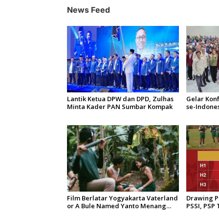
i
News Feed
p
o
s
Lantik Ketua DPW dan DPD, Zulhas
Gelar Konf
Minta Kader PAN Sumbar Kompak
se-Indone
di Kalanga
Disruspi D
Film Berlatar Yogyakarta Vaterland
Drawing P
or A Bule Named Yanto Menang
PSSI, PSP
Penghargaan di Cannes Film