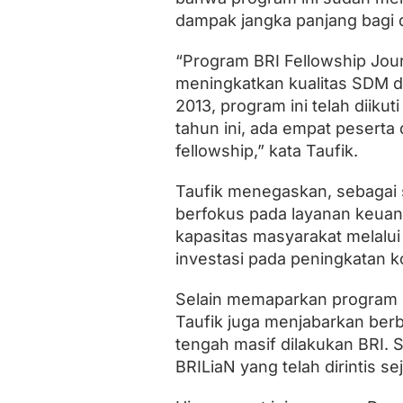
F
dampak jangka panjang bagi d
e
l
l
“Program BRI Fellowship Jou
o
meningkatkan kualitas SDM di 
w
2013, program ini telah diikut
s
h
tahun ini, ada empat peserta 
i
fellowship,” kata Taufik.
p
J
o
Taufik menegaskan, sebagai 
u
berfokus pada layanan keuan
r
n
kapasitas masyarakat melalu
a
investasi pada peningkatan k
l
i
Selain memaparkan program b
s
m
Taufik juga menjabarkan be
2
tengah masif dilakukan BRI.
0
2
BRILiaN yang telah dirintis se
6