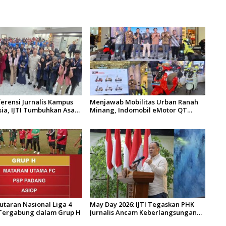
erensi Jurnalis Kampus
Menjawab Mobilitas Urban Ranah
sia, IJTI Tumbuhkan Asa
Minang, Indomobil eMotor QT
n Jurnalis Muda di Era
Resmi Mengaspal di Kota Padang
igital
utaran Nasional Liga 4
May Day 2026: IJTI Tegaskan PHK
 Tergabung dalam Grup H
Jurnalis Ancam Keberlangsungan
Demokrasi Indonesia