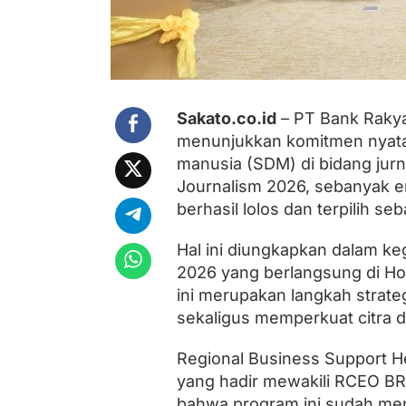
w
a
n
S
u
m
b
Sakato.co.id
– PT Bank Rakya
a
r
menunjukkan komitmen nyata
T
manusia (SDM) di bidang jurna
e
Journalism 2026, sebanyak em
r
p
berhasil lolos dan terpilih s
i
l
Hal ini diungkapkan dalam keg
i
h
2026 yang berlangsung di Ho
I
ini merupakan langkah strateg
k
u
sekaligus memperkuat citra d
t
i
Regional Business Support He
B
yang hadir mewakili RCEO BR
R
I
bahwa program ini sudah men