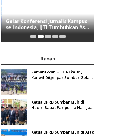
Gelar Konferensi Jurnalis Kampus
Menjawab Mobi
se-Indonesia, IJTI Tumbuhkan Asa
Minang, Indom
di Kalangan Jurnalis Muda di Era
Resmi Mengasp
Disruspi Digital
Ranah
Semarakkan HUT RI ke-81,
Kanwil Ditjenpas Sumbar Gelar
Kakanwil Cup di Rutan Padang
Ketua DPRD Sumbar Muhidi
Hadiri Rapat Paripurna Hari Jadi
Kota Padang Ke-357 Tahun
Ketua DPRD Sumbar Muhidi Ajak