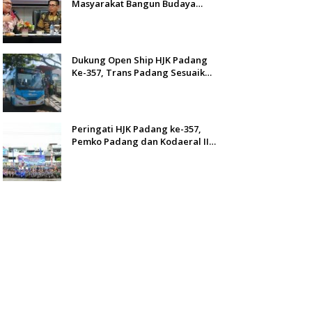
Masyarakat Bangun Budaya
Kewaspadaan Dini
Dukung Open Ship HJK Padang
Ke-357, Trans Padang Sesuaikan
Rute Koridor 2 dan 4 Serta
Berlakukan Tarif Rp1
Peringati HJK Padang ke-357,
Pemko Padang dan Kodaeral II
Gelar Baksos dan Aksi Bersih
Sungai Batang Arau