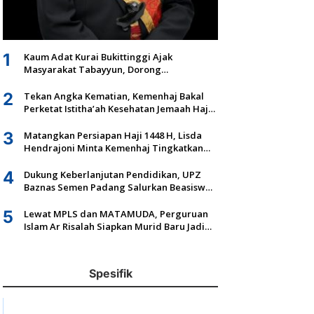
1
Kaum Adat Kurai Bukittinggi Ajak
Masyarakat Tabayyun, Dorong
Musyawarah dan Kepastian Hukum Tanah
Ulayat
2
Tekan Angka Kematian, Kemenhaj Bakal
Perketat Istitha’ah Kesehatan Jemaah Haji
2027
3
Matangkan Persiapan Haji 1448 H, Lisda
Hendrajoni Minta Kemenhaj Tingkatkan
Fasilitas dan Pengawasan
4
Dukung Keberlanjutan Pendidikan, UPZ
Baznas Semen Padang Salurkan Beasiswa
Senilai Rp305,5 Juta
5
Lewat MPLS dan MATAMUDA, Perguruan
Islam Ar Risalah Siapkan Murid Baru Jadi
Generasi Unggul dan Mandiri
Spesifik