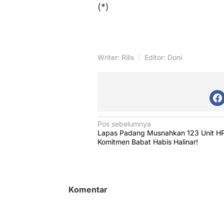
(*)
Writer: Rilis
Editor: Doni
N
Pos sebelumnya
Lapas Padang Musnahkan 123 Unit HP
a
Komitmen Babat Habis Halinar!
v
i
g
Komentar
a
s