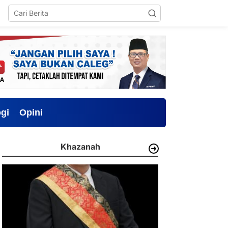
gi
Opini
Khazanah