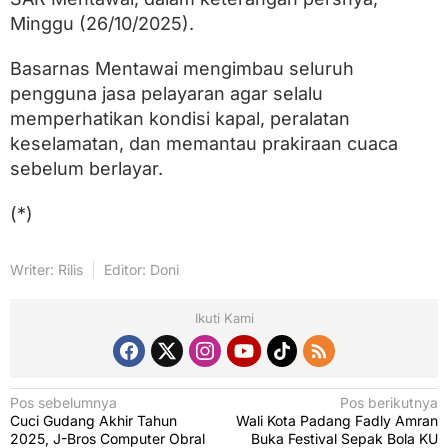
Minggu (26/10/2025).
Basarnas Mentawai mengimbau seluruh
pengguna jasa pelayaran agar selalu
memperhatikan kondisi kapal, peralatan
keselamatan, dan memantau prakiraan cuaca
sebelum berlayar.
(*)
Writer: Rilis
Editor: Doni
Ikuti Kami
N
Pos sebelumnya
Pos berikutnya
Cuci Gudang Akhir Tahun
Wali Kota Padang Fadly Amran
a
2025, J-Bros Computer Obral
Buka Festival Sepak Bola KU