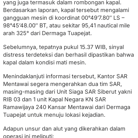
a
yang juga termasuk dalam rombongan kapal.
t
Berdasarkan laporan, kapal tersebut mengalami
i
gangguan mesin di koordinat 00°49’7.80″ LS –
M
e
98°45’48.00″ BT, atau sekitar 95,41 nautical mile
s
arah 325° dari Dermaga Tuapejat.
i
n
d
Sebelumnya, tepatnya pukul 15.37 WIB, sinyal
i
distress terdeteksi dan berhasil dipastikan bahwa
P
e
kapal dalam kondisi mati mesin.
r
a
Menindaklanjuti informasi tersebut, Kantor SAR
i
Mentawai segera mengerahkan dua tim SAR,
r
a
masing-masing dari Unit Siaga SAR Siberut yakni
n
RIB 03 dan 1 unit Kapal Negara KN SAR
S
e
Ramawijaya 240 Kansar Mentawai dari Dermaga
l
Tuapejat untuk menuju lokasi kejadian.
a
t
Adapun unsur dan alut yang dikerahkan dalam
S
i
operasi ini meliputi: