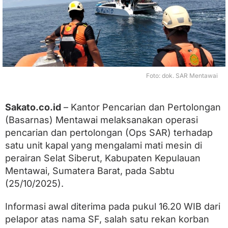
i
L
a
k
u
k
a
n
Foto: dok. SAR Mentawai
O
p
e
Sakato.co.id
– Kantor Pencarian dan Pertolongan
r
(Basarnas) Mentawai melaksanakan operasi
a
s
pencarian dan pertolongan (Ops SAR) terhadap
i
satu unit kapal yang mengalami mati mesin di
S
A
perairan Selat Siberut, Kabupaten Kepulauan
R
Mentawai, Sumatera Barat, pada Sabtu
K
(25/10/2025).
a
p
a
Informasi awal diterima pada pukul 16.20 WIB dari
l
pelapor atas nama SF, salah satu rekan korban
M