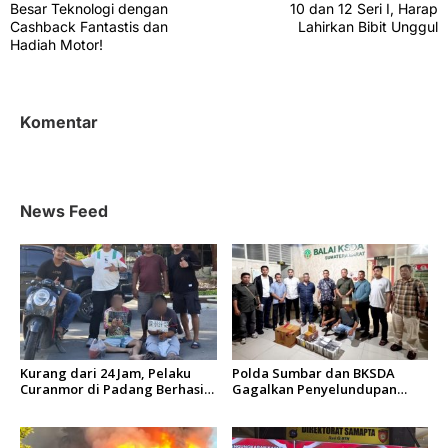
v
Besar Teknologi dengan
10 dan 12 Seri I, Harap
Cashback Fantastis dan
Lahirkan Bibit Unggul
i
Hadiah Motor!
g
a
s
Komentar
i
p
o
News Feed
s
Kurang dari 24 Jam, Pelaku
Polda Sumbar dan BKSDA
Curanmor di Padang Berhasil
Gagalkan Penyelundupan
Diciduk Tim Klewang
Puluhan Beo Mentawai di
Bungus