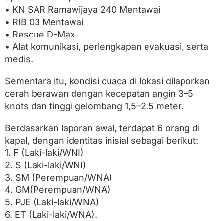
b
• KN SAR Ramawijaya 240 Mentawai
e
r
• RIB 03 Mentawai
u
• Rescue D-Max
t
• Alat komunikasi, perlengkapan evakuasi, serta
medis.
Sementara itu, kondisi cuaca di lokasi dilaporkan
cerah berawan dengan kecepatan angin 3–5
knots dan tinggi gelombang 1,5–2,5 meter.
Berdasarkan laporan awal, terdapat 6 orang di
kapal, dengan identitas inisial sebagai berikut:
1. F (Laki-laki/WNI)
2. S (Laki-laki/WNI)
3. SM (Perempuan/WNA)
4. GM(Perempuan/WNA)
5. PJE (Laki-laki/WNA)
6. ET (Laki-laki/WNA).