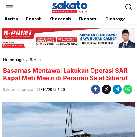
L
e
w
Berita
Daerah
Khazanah
Ekonomi
Olahraga
T
a
t
i
k
e
k
o
n
Homepage
/
Berita
B
t
a
e
Basarnas Mentawai Lakukan Operasi SAR
s
n
a
Kapal Mati Mesin di Perairan Selat Siberut
r
n
Sakato Indonesia
26/10/2025 1:00
a
s
M
e
n
t
a
w
a