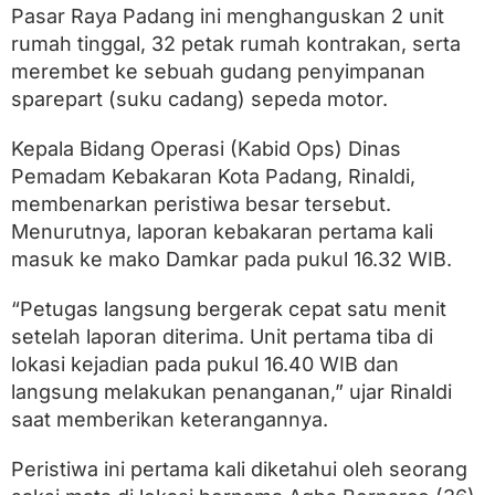
p
Pasar Raya Padang ini menghanguskan 2 unit
S
rumah tinggal, 32 petak rumah kontrakan, serta
i
J
merembet ke sebuah gudang penyimpanan
a
sparepart (suku cadang) sepeda motor.
g
o
M
Kepala Bidang Operasi (Kabid Ops) Dinas
e
Pemadam Kebakaran Kota Padang, Rinaldi,
r
a
membenarkan peristiwa besar tersebut.
h
Menurutnya, laporan kebakaran pertama kali
d
masuk ke mako Damkar pada pukul 16.32 WIB.
i
P
a
“Petugas langsung bergerak cepat satu menit
d
setelah laporan diterima. Unit pertama tiba di
a
n
lokasi kejadian pada pukul 16.40 WIB dan
g
langsung melakukan penanganan,” ujar Rinaldi
saat memberikan keterangannya.
Peristiwa ini pertama kali diketahui oleh seorang