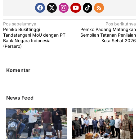
N
Pos sebelumnya
Pos berikutnya
Pemko Bukittinggi
Pemko Padang Matangkan
a
Tandatangani MoU dengan PT
Sembilan Tatanan Penilaian
v
Bank Negara Indonesia
Kota Sehat 2026
(Persero)
i
g
a
Komentar
s
i
p
News Feed
o
s