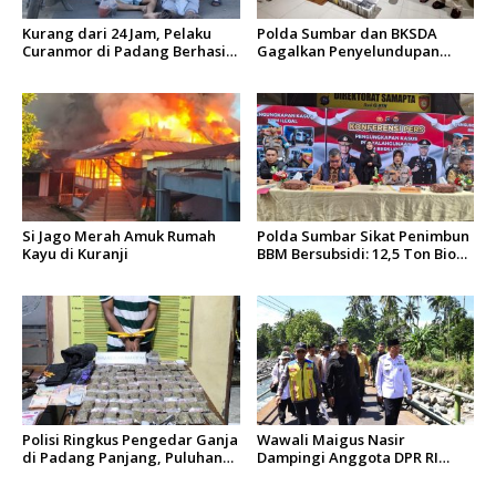
Kurang dari 24 Jam, Pelaku
Polda Sumbar dan BKSDA
Curanmor di Padang Berhasil
Gagalkan Penyelundupan
Diciduk Tim Klewang
Puluhan Beo Mentawai di
Bungus
Si Jago Merah Amuk Rumah
Polda Sumbar Sikat Penimbun
Kayu di Kuranji
BBM Bersubsidi: 12,5 Ton Bio
Solar Disita, 7 Orang Jadi
Tersangka
Polisi Ringkus Pengedar Ganja
Wawali Maigus Nasir
di Padang Panjang, Puluhan
Dampingi Anggota DPR RI
Paket Siap Edar Berhasil
Zigo Rolanda Tinjau Rencana
Diamankan
Pembangunan Jembatan