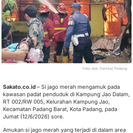
h
a
n
R
u
m
a
h
P
e
t
a
Foto: dok. Damkar Padang
k
L
u
d
Sakato.co.id
– Si jago merah mengamuk pada
e
kawasan padat penduduk di Kampung Jao Dalam,
s
RT 002/RW 005, Kelurahan Kampung Jao,
D
i
Kecamatan Padang Barat, Kota Padang, pada
l
Jumat (12/6/2026) sore.
a
l
a
Amukan si jago merah yang terjadi di dalam area