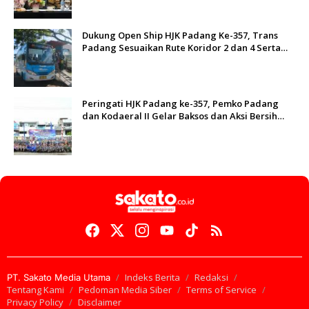
Dukung Open Ship HJK Padang Ke-357, Trans
Padang Sesuaikan Rute Koridor 2 dan 4 Serta
Berlakukan Tarif Rp1
Peringati HJK Padang ke-357, Pemko Padang
dan Kodaeral II Gelar Baksos dan Aksi Bersih
Sungai Batang Arau
Indeks Berita
Redaksi
PT. Sakato Media Utama
Tentang Kami
Pedoman Media Siber
Terms of Service
Privacy Policy
Disclaimer