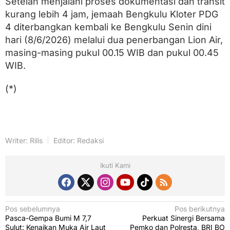
Setelah menjalani proses dokumentasi dan transit
kurang lebih 4 jam, jemaah Bengkulu Kloter PDG
4 diterbangkan kembali ke Bengkulu Senin dini
hari (8/6/2026) melalui dua penerbangan Lion Air,
masing-masing pukul 00.15 WIB dan pukul 00.45
WIB.
(*)
Writer: Rilis
Editor: Redaksi
Ikuti Kami
N
Pos sebelumnya
Pos berikutnya
Pasca-Gempa Bumi M 7,7
Perkuat Sinergi Bersama
a
Sulut: Kenaikan Muka Air Laut
Pemko dan Polresta, BRI BO