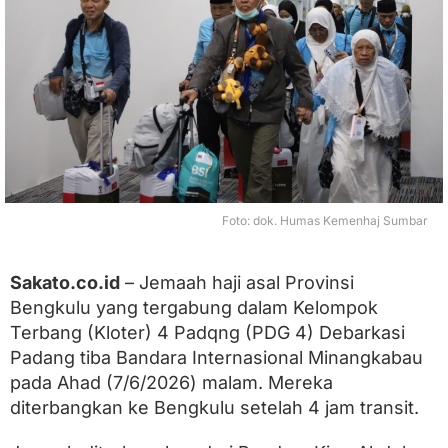
o
t
e
r
0
4
D
e
b
a
r
k
Foto: dok. Humas Kemenhaj Sumbar
a
s
i
Sakato.co.id
– Jemaah haji asal Provinsi
P
Bengkulu yang tergabung dalam Kelompok
a
d
Terbang (Kloter) 4 Padqng (PDG 4) Debarkasi
a
Padang tiba Bandara Internasional Minangkabau
n
g
pada Ahad (7/6/2026) malam. Mereka
A
diterbangkan ke Bengkulu setelah 4 jam transit.
s
a