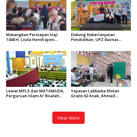
Matangkan Persiapan Haji
Dukung Keberlanjutan
1448 H, Lisda Hendrajoni
Pendidikan, UPZ Baznas
Minta Kemenhaj Tingkatkan
Semen Padang Salurkan
Fasilitas dan Pengawasan
Beasiswa Senilai Rp305,5 Juta
Lewat MPLS dan MATAMUDA,
Yayasan Labbaika Khitan
Perguruan Islam Ar Risalah
Gratis 62 Anak, Ahmad
Siapkan Murid Baru Jadi
Syamsir Arief: Bentuk Nyata
Generasi Unggul dan Mandiri
Implementasi Nilai Islam
View More