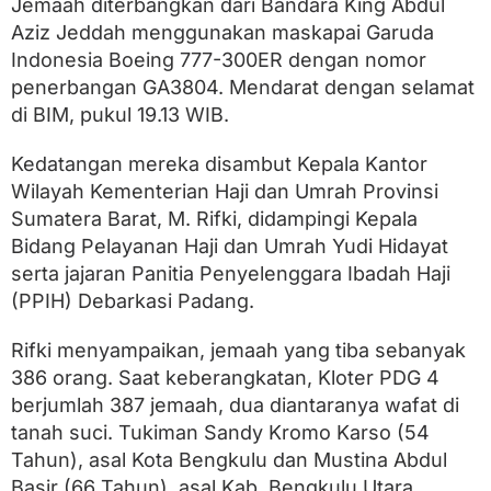
l
Jemaah diterbangkan dari Bandara King Abdul
B
Aziz Jeddah menggunakan maskapai Garuda
e
Indonesia Boeing 777-300ER dengan nomor
n
g
penerbangan GA3804. Mendarat dengan selamat
k
di BIM, pukul 19.13 WIB.
u
l
u
Kedatangan mereka disambut Kepala Kantor
T
Wilayah Kementerian Haji dan Umrah Provinsi
i
Sumatera Barat, M. Rifki, didampingi Kepala
b
a
Bidang Pelayanan Haji dan Umrah Yudi Hidayat
d
serta jajaran Panitia Penyelenggara Ibadah Haji
i
B
(PPIH) Debarkasi Padang.
I
M
Rifki menyampaikan, jemaah yang tiba sebanyak
,
386 orang. Saat keberangkatan, Kloter PDG 4
D
u
berjumlah 387 jemaah, dua diantaranya wafat di
a
tanah suci. Tukiman Sandy Kromo Karso (54
d
i
Tahun), asal Kota Bengkulu dan Mustina Abdul
a
Basir (66 Tahun), asal Kab. Bengkulu Utara.