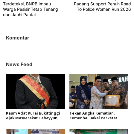
v
Terdeteksi, BNPB Imbau
Padang Support Penuh Road
Warga Pesisir Tetap Tenang
To Police Women Run 2026
i
dan Jauhi Pantai
g
a
s
Komentar
i
p
o
News Feed
s
Kaum Adat Kurai Bukittinggi
Tekan Angka Kematian,
Ajak Masyarakat Tabayyun,
Kemenhaj Bakal Perketat
Dorong Musyawarah dan
Istitha’ah Kesehatan Jemaah
Kepastian Hukum Tanah
Haji 2027
Ulayat