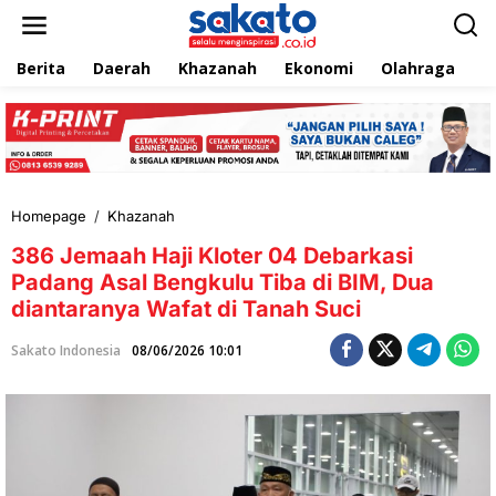
L
e
w
Berita
Daerah
Khazanah
Ekonomi
Olahraga
T
a
t
i
k
e
k
o
n
Homepage
/
Khazanah
3
t
8
e
386 Jemaah Haji Kloter 04 Debarkasi
6
n
J
Padang Asal Bengkulu Tiba di BIM, Dua
e
diantaranya Wafat di Tanah Suci
m
a
Sakato Indonesia
08/06/2026 10:01
a
h
H
a
j
i
K
l