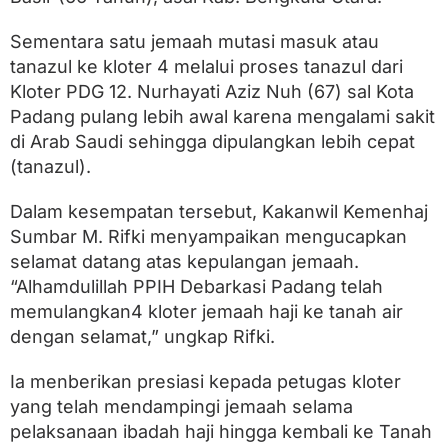
n
t
Sementara satu jemaah mutasi masuk atau
a
r
tanazul ke kloter 4 melalui proses tanazul dari
a
Kloter PDG 12. Nurhayati Aziz Nuh (67) sal Kota
n
y
Padang pulang lebih awal karena mengalami sakit
a
di Arab Saudi sehingga dipulangkan lebih cepat
W
(tanazul).
a
f
a
Dalam kesempatan tersebut, Kakanwil Kemenhaj
t
Sumbar M. Rifki menyampaikan mengucapkan
d
i
selamat datang atas kepulangan jemaah.
T
“Alhamdulillah PPIH Debarkasi Padang telah
a
memulangkan4 kloter jemaah haji ke tanah air
n
a
dengan selamat,” ungkap Rifki.
h
S
Ia menberikan presiasi kepada petugas kloter
u
c
yang telah mendampingi jemaah selama
i
pelaksanaan ibadah haji hingga kembali ke Tanah