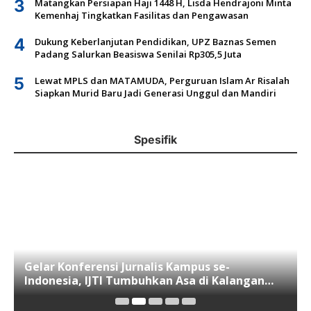
3
Matangkan Persiapan Haji 1448 H, Lisda Hendrajoni Minta
Kemenhaj Tingkatkan Fasilitas dan Pengawasan
4
Dukung Keberlanjutan Pendidikan, UPZ Baznas Semen
Padang Salurkan Beasiswa Senilai Rp305,5 Juta
5
Lewat MPLS dan MATAMUDA, Perguruan Islam Ar Risalah
Siapkan Murid Baru Jadi Generasi Unggul dan Mandiri
Spesifik
Gelar Konferensi Jurnalis Kampus se-
Indonesia, IJTI Tumbuhkan Asa di Kalangan
Jurnalis Muda di Era Disruspi Digital