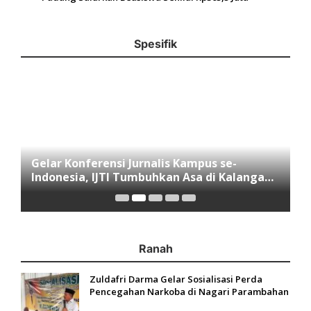
Spesifik
Gelar Konferensi Jurnalis Kampus se-
M
Indonesia, IJTI Tumbuhkan Asa di Kalangan
I
Jurnalis Muda di Era Disruspi Digital
K
Ranah
Zuldafri Darma Gelar Sosialisasi Perda
Pencegahan Narkoba di Nagari Parambahan