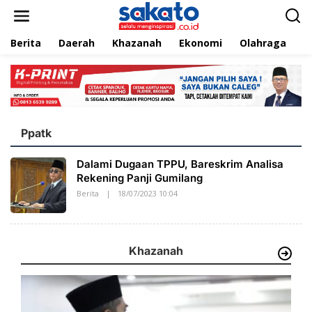
L
e
w
Berita
Daerah
Khazanah
Ekonomi
Olahraga
T
a
t
i
k
e
k
o
n
Ppatk
t
e
Dalami Dugaan TPPU, Bareskrim Analisa
n
Rekening Panji Gumilang
Berita
|
18/07/2023 10:04
O
L
E
H
S
A
Khazanah
K
A
T
O