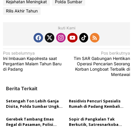
Kejahatan Meningkat
Polda Sumbar
Rilis Akhir Tahun
Ikuti Kami
N
Pos sebelumnya
Pos berikutnya
Ini Imbauan Kapolresta saat
Tim SAR Gabungan Hentikan
a
Pergantian Malam Tahun Baru
Operasi Pencarian Seorang
v
di Padang
Korban Longboat Terbalik di
Mentawai
i
g
Berita Terkait
a
Setengah Ton Lebih Ganja
Residivis Pencuri Spesialis
s
Disita, Polda Sumbar Ungkap
Rumah di Padang Kembali
i
705 Kasus Narkoba di
Ditangkap Tim Resmob
Semester I 2026
Polda Sumbar
p
Gerebek Tambang Emas
Sopir di Pangkalan Tak
Ilegal di Pasaman, Polisi
Berkutik, Satresnarkoba
o
Amankan Satu Pelaku dan
Polres 50 Kota Temukan 11