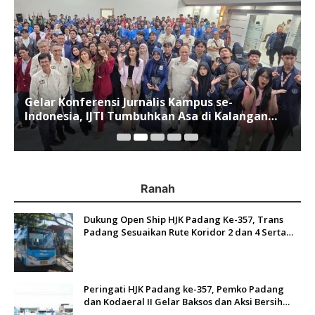
Gelar Konferensi Jurnalis Kampus se-
Indonesia, IJTI Tumbuhkan Asa di Kalangan
Jurnalis Muda di Era Disruspi Digital
Ranah
Dukung Open Ship HJK Padang Ke-357, Trans
Padang Sesuaikan Rute Koridor 2 dan 4 Serta
Berlakukan Tarif Rp1
Peringati HJK Padang ke-357, Pemko Padang
dan Kodaeral II Gelar Baksos dan Aksi Bersih
Sungai Batang Arau