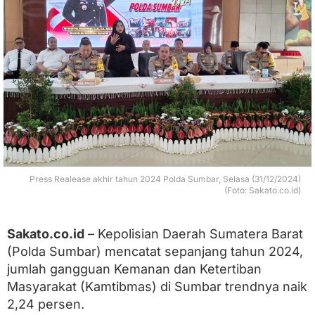
r
e
n
d
A
n
g
k
a
G
a
n
g
g
Press Realease akhir tahun 2024 Polda Sumbar, Selasa (31/12/2024)
u
(Foto: Sakato.co.id)
a
n
K
Sakato.co.id
– Kepolisian Daerah Sumatera Barat
a
(Polda Sumbar) mencatat sepanjang tahun 2024,
m
t
jumlah gangguan Kemanan dan Ketertiban
i
Masyarakat (Kamtibmas) di Sumbar trendnya naik
b
2,24 persen.
m