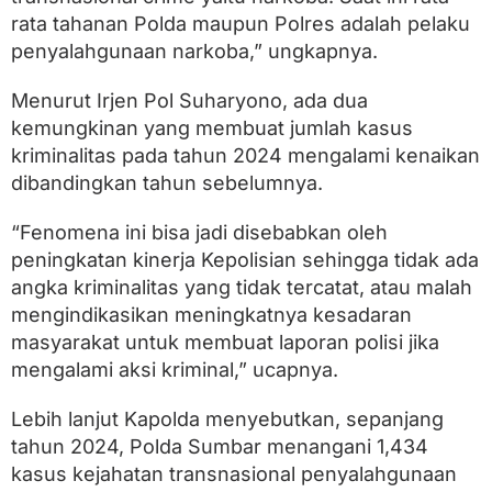
a
rata tahanan Polda maupun Polres adalah pelaku
M
e
penyalahgunaan narkoba,” ungkapnya.
n
i
Menurut Irjen Pol Suharyono, ada dua
n
g
kemungkinan yang membuat jumlah kasus
k
kriminalitas pada tahun 2024 mengalami kenaikan
a
dibandingkan tahun sebelumnya.
t
d
i
“Fenomena ini bisa jadi disebabkan oleh
S
peningkatan kinerja Kepolisian sehingga tidak ada
u
m
angka kriminalitas yang tidak tercatat, atau malah
b
mengindikasikan meningkatnya kesadaran
a
masyarakat untuk membuat laporan polisi jika
r
mengalami aksi kriminal,” ucapnya.
Lebih lanjut Kapolda menyebutkan, sepanjang
tahun 2024, Polda Sumbar menangani 1,434
kasus kejahatan transnasional penyalahgunaan