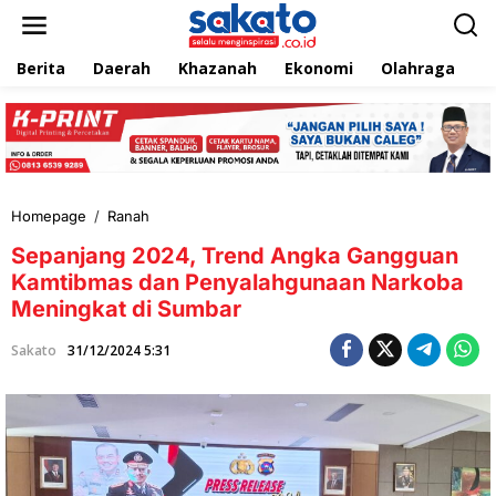
L
e
w
Berita
Daerah
Khazanah
Ekonomi
Olahraga
T
a
t
i
k
e
k
o
n
Homepage
/
Ranah
S
t
e
e
Sepanjang 2024, Trend Angka Gangguan
p
n
a
Kamtibmas dan Penyalahgunaan Narkoba
n
Meningkat di Sumbar
j
a
Sakato
31/12/2024 5:31
n
g
2
0
2
4
,
T