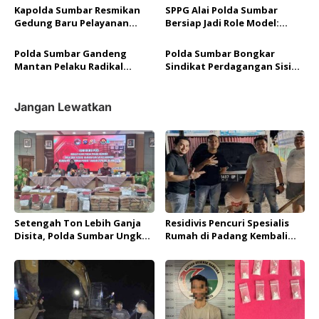
Ekskavator
Paket Sabu di Saku Celana
s
Kapolda Sumbar Resmikan
SPPG Alai Polda Sumbar
Gedung Baru Pelayanan
Bersiap Jadi Role Model:
BPKB dengan Standar
Terapkan SOP Ketat dan
Kenyamanan Layaknya di
Standar Gizi Nasional
Polda Sumbar Gandeng
Polda Sumbar Bongkar
Perbankan
Mantan Pelaku Radikal
Sindikat Perdagangan Sisik
Cegah Intoleransi di STAI-
Trenggiling di Padang
PIQ
Jangan Lewatkan
Setengah Ton Lebih Ganja
Residivis Pencuri Spesialis
Disita, Polda Sumbar Ungkap
Rumah di Padang Kembali
705 Kasus Narkoba di
Ditangkap Tim Resmob
Semester I 2026
Polda Sumbar