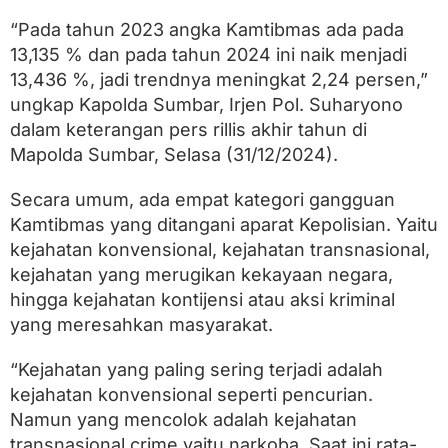
a
s
“Pada tahun 2023 angka Kamtibmas ada pada
d
13,135 % dan pada tahun 2024 ini naik menjadi
a
n
13,436 %, jadi trendnya meningkat 2,24 persen,”
P
ungkap Kapolda Sumbar, Irjen Pol. Suharyono
e
dalam keterangan pers rillis akhir tahun di
n
y
Mapolda Sumbar, Selasa (31/12/2024).
a
l
Secara umum, ada empat kategori gangguan
a
h
Kamtibmas yang ditangani aparat Kepolisian. Yaitu
g
kejahatan konvensional, kejahatan transnasional,
u
n
kejahatan yang merugikan kekayaan negara,
a
hingga kejahatan kontijensi atau aksi kriminal
a
yang meresahkan masyarakat.
n
N
a
“Kejahatan yang paling sering terjadi adalah
r
kejahatan konvensional seperti pencurian.
k
o
Namun yang mencolok adalah kejahatan
b
transnasional crime yaitu narkoba. Saat ini rata-