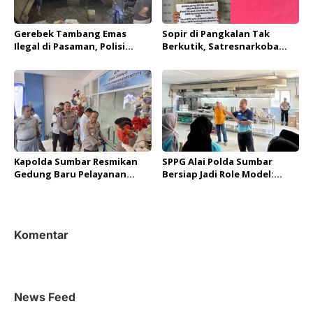
Gerebek Tambang Emas
Sopir di Pangkalan Tak
Ilegal di Pasaman, Polisi
Berkutik, Satresnarkoba
Amankan Satu Pelaku dan
Polres 50 Kota Temukan 11
Ekskavator
Paket Sabu di Saku Celana
Kapolda Sumbar Resmikan
SPPG Alai Polda Sumbar
Gedung Baru Pelayanan
Bersiap Jadi Role Model:
BPKB dengan Standar
Terapkan SOP Ketat dan
Kenyamanan Layaknya di
Standar Gizi Nasional
Perbankan
Komentar
News Feed