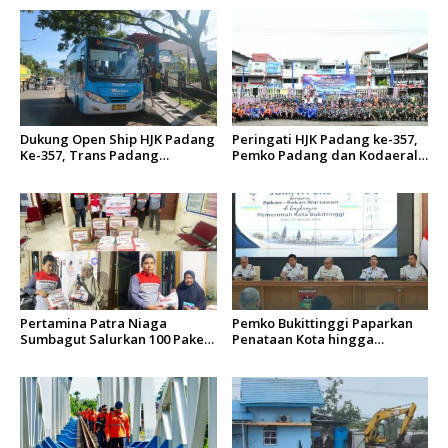
Dukung Open Ship HJK Padang
Peringati HJK Padang ke-357,
Ke-357, Trans Padang
Pemko Padang dan Kodaeral
Sesuaikan Rute Koridor 2 dan
II Gelar Baksos dan Aksi Bersih
4 Serta Berlakukan Tarif Rp1
Sungai Batang Arau
Pertamina Patra Niaga
Pemko Bukittinggi Paparkan
Sumbagut Salurkan 100 Paket
Penataan Kota hingga
Bantuan untuk Warga
Pengamanan Aset
Terdampak Banjir di Padang