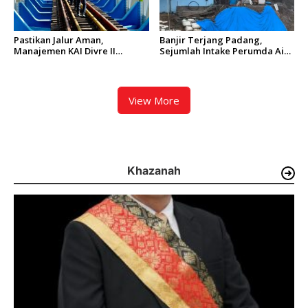
Pastikan Jalur Aman,
Banjir Terjang Padang,
Manajemen KAI Divre II
Sejumlah Intake Perumda Air
Sumbar Inspeksi Langsung
Minum Tertimbun Material
Prasarana Kereta Api
dan Distribusi Air Terganggu
View More
Khazanah