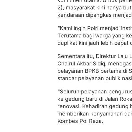
komitmen utama. Untuk pener
n
2), masyarakat kini hanya bu
y
a
kendaraan dipangkas menjadi 
m
a
“Kami ingin Polri menjadi ins
n
a
Terutama bagi warga yang k
n
duplikat kini jauh lebih cepat
L
a
y
Sementara itu, Direktur Lalu
a
Chairul Akbar Sidiq, menegas
k
pelayanan BPKB pertama di S
n
y
standar pelayanan publik nasi
a
d
“Seluruh pelayanan penguru
i
P
ke gedung baru di Jalan Roka
e
renovasi. Kehadiran gedung b
r
memberikan kenyamanan dan p
b
a
Kombes Pol Reza.
n
k