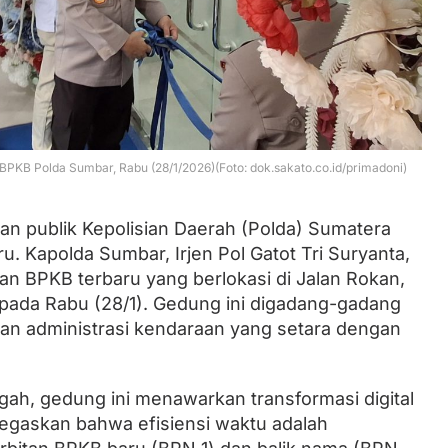
Lantik Ketua DPW dan DPD, Zulhas
Minta Kader PAN Sumbar Kompak
PKB Polda Sumbar, Rabu (28/1/2026)(Foto: dok.sakato.co.id/primadoni)
an publik Kepolisian Daerah (Polda) Sumatera
. Kapolda Sumbar, Irjen Pol Gatot Tri Suryanta,
 BPKB terbaru yang berlokasi di Jalan Rokan,
pada Rabu (28/1). Gedung ini digadang-gadang
nan administrasi kendaraan yang setara dengan
h, gedung ini menawarkan transformasi digital
negaskan bahwa efisiensi waktu adalah