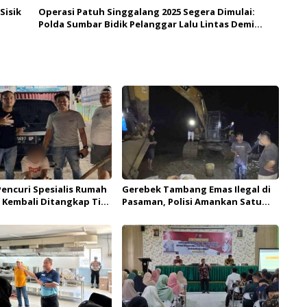
Sisik
Operasi Patuh Singgalang 2025 Segera Dimulai:
Polda Sumbar Bidik Pelanggar Lalu Lintas Demi
Keselamatan Bersama
 Pencuri Spesialis Rumah
Gerebek Tambang Emas Ilegal di
 Kembali Ditangkap Tim
Pasaman, Polisi Amankan Satu
olda Sumbar
Pelaku dan Ekskavator