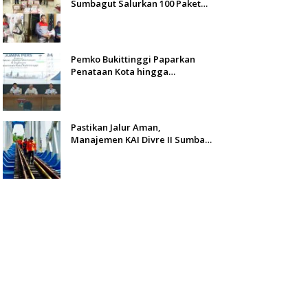
Sumbagut Salurkan 100 Paket
Bantuan untuk Warga
Terdampak Banjir di Padang
Pemko Bukittinggi Paparkan
Penataan Kota hingga
Pengamanan Aset
Pastikan Jalur Aman,
Manajemen KAI Divre II Sumbar
Inspeksi Langsung Prasarana
Kereta Api