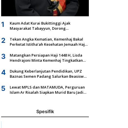
1
Kaum Adat Kurai Bukittinggi Ajak
Masyarakat Tabayyun, Dorong
Musyawarah dan Kepastian Hukum Tanah
Ulayat
2
Tekan Angka Kematian, Kemenhaj Bakal
Perketat Istitha’ah Kesehatan Jemaah Haji
2027
3
Matangkan Persiapan Haji 1448 H, Lisda
Hendrajoni Minta Kemenhaj Tingkatkan
Fasilitas dan Pengawasan
4
Dukung Keberlanjutan Pendidikan, UPZ
Baznas Semen Padang Salurkan Beasiswa
Senilai Rp305,5 Juta
5
Lewat MPLS dan MATAMUDA, Perguruan
Islam Ar Risalah Siapkan Murid Baru Jadi
Generasi Unggul dan Mandiri
Spesifik