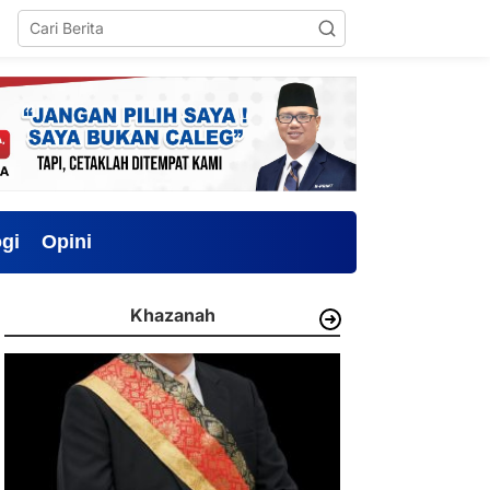
gi
Opini
Khazanah