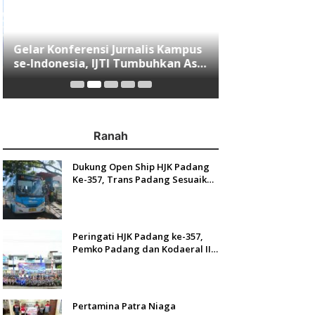
Gelar Konferensi Jurnalis Kampus
Menjawab Mobi
se-Indonesia, IJTI Tumbuhkan Asa
Minang, Indom
di Kalangan Jurnalis Muda di Era
Resmi Mengasp
Disruspi Digital
Ranah
Dukung Open Ship HJK Padang
Ke-357, Trans Padang Sesuaikan
Rute Koridor 2 dan 4 Serta
Berlakukan Tarif Rp1
Peringati HJK Padang ke-357,
Pemko Padang dan Kodaeral II
Gelar Baksos dan Aksi Bersih
Sungai Batang Arau
Pertamina Patra Niaga