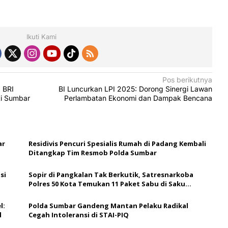
Ikuti Kami
Pos berikutnya
 BRI
BI Luncurkan LPI 2025: Dorong Sinergi Lawan
ti Sumbar
Perlambatan Ekonomi dan Dampak Bencana
ar
Residivis Pencuri Spesialis Rumah di Padang Kembali
Ditangkap Tim Resmob Polda Sumbar
si
Sopir di Pangkalan Tak Berkutik, Satresnarkoba
Polres 50 Kota Temukan 11 Paket Sabu di Saku
Celana
l:
Polda Sumbar Gandeng Mantan Pelaku Radikal
l
Cegah Intoleransi di STAI-PIQ