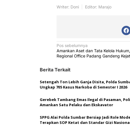
Writer: Doni
Editor: Marajo
N
Pos sebelumnya
Amankan Aset dan Tata Kelola Hukum,
a
Regional Office Padang Gandeng Keja
v
Berita Terkait
i
g
Setengah Ton Lebih Ganja Disita, Polda Sumb
a
Ungkap 705 Kasus Narkoba di Semester I 2026
s
Gerebek Tambang Emas Ilegal di Pasaman, Poli
i
Amankan Satu Pelaku dan Ekskavator
p
SPPG Alai Polda Sumbar Bersiap Jadi Role Mode
o
Terapkan SOP Ketat dan Standar Gizi Nasiona
s