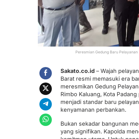
a
y
a
n
a
n
B
P
K
B
Peresmian Gedung Baru Pelayanan B
d
e
n
Sakato.co.id
– Wajah pelayan
g
Barat resmi memasuki era baru
a
n
meresmikan Gedung Pelayanan
S
Rimbo Kaluang, Kota Padang 
t
menjadi standar baru pelaya
a
n
kenyamanan perbankan.
d
a
Bukan sekadar bangunan mega
r
K
yang signifikan. Kapolda me
e