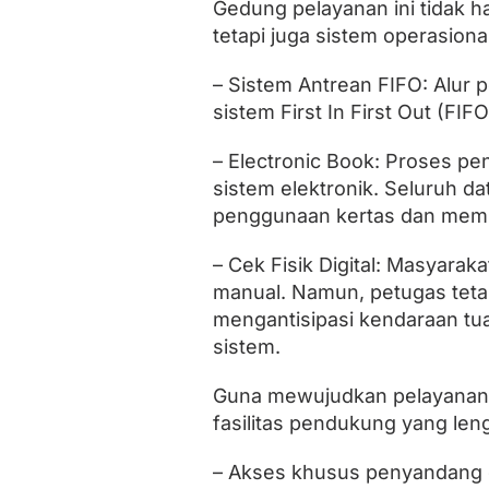
Gedung pelayanan ini tidak 
a
n
tetapi juga sistem operasional
– Sistem Antrean FIFO: Alur p
sistem First In First Out (FIF
– Electronic Book: Proses pe
sistem elektronik. Seluruh da
penggunaan kertas dan memp
– Cek Fisik Digital: Masyarak
manual. Namun, petugas tet
mengantisipasi kendaraan tua
sistem.
Guna mewujudkan pelayanan in
fasilitas pendukung yang leng
– Akses khusus penyandang di