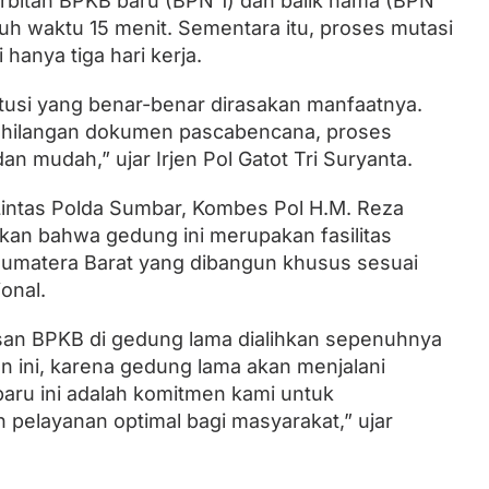
bitan BPKB baru (BPN 1) dan balik nama (BPN
tuh waktu 15 menit. Sementara itu, proses mutasi
hanya tiga hari kerja.
titusi yang benar-benar dirasakan manfaatnya.
ehilangan dokumen pascabencana, proses
 dan mudah,” ujar Irjen Pol Gatot Tri Suryanta.
 Lintas Polda Sumbar, Kombes Pol H.M. Reza
kan bahwa gedung ini merupakan fasilitas
umatera Barat yang dibangun khusus sesuai
onal.
san BPKB di gedung lama dialihkan sepenuhnya
n ini, karena gedung lama akan menjalani
aru ini adalah komitmen kami untuk
elayanan optimal bagi masyarakat,” ujar