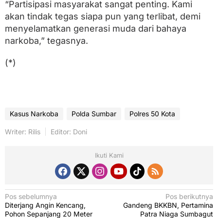
“Partisipasi masyarakat sangat penting. Kami
akan tindak tegas siapa pun yang terlibat, demi
menyelamatkan generasi muda dari bahaya
narkoba,” tegasnya.
(*)
Kasus Narkoba
Polda Sumbar
Polres 50 Kota
Writer: Rilis
Editor: Doni
Ikuti Kami
N
Pos sebelumnya
Pos berikutnya
Diterjang Angin Kencang,
Gandeng BKKBN, Pertamina
a
Pohon Sepanjang 20 Meter
Patra Niaga Sumbagut