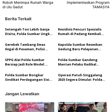
v
Roboh Menimpa Rumah Warga
Implementasikan Program
di Ulu Gadut
TAMASYA
i
g
Berita Terkait
a
Setengah Ton Lebih Ganja
Residivis Pencuri Spesialis
s
Disita, Polda Sumbar Ungkap
Rumah di Padang Kembali
i
705 Kasus Narkoba di
Ditangkap Tim Resmob
Semester I 2026
Polda Sumbar
p
Gerebek Tambang Emas
Kapolda Sumbar Resmikan
Ilegal di Pasaman, Polisi
Gedung Baru Pelayanan
o
Amankan Satu Pelaku dan
BPKB dengan Standar
Ekskavator
Kenyamanan Layaknya di
s
SPPG Alai Polda Sumbar
Polda Sumbar Gandeng
Perbankan
Bersiap Jadi Role Model:
Mantan Pelaku Radikal
Terapkan SOP Ketat dan
Cegah Intoleransi di STAI-
Standar Gizi Nasional
PIQ
Polda Sumbar Bongkar
Operasi Patuh Singgalang
Sindikat Perdagangan Sisik
2025 Segera Dimulai: Polda
Trenggiling di Padang
Sumbar Bidik Pelanggar Lalu
Lintas Demi Keselamatan
Bersama
Jangan Lewatkan