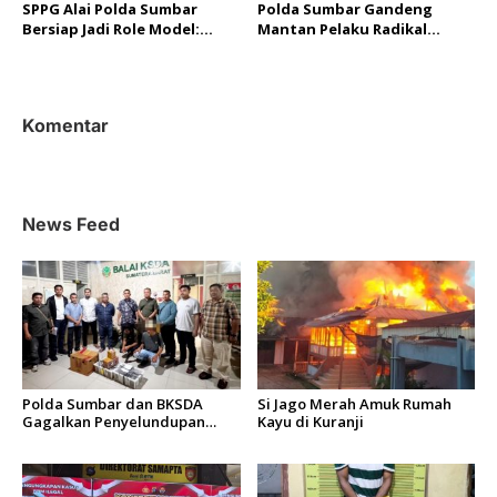
SPPG Alai Polda Sumbar
Polda Sumbar Gandeng
Bersiap Jadi Role Model:
Mantan Pelaku Radikal
Terapkan SOP Ketat dan
Cegah Intoleransi di STAI-
Standar Gizi Nasional
PIQ
Komentar
News Feed
Polda Sumbar dan BKSDA
Si Jago Merah Amuk Rumah
Gagalkan Penyelundupan
Kayu di Kuranji
Puluhan Beo Mentawai di
Bungus