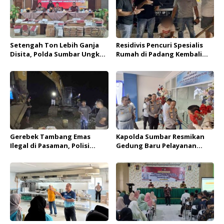
Setengah Ton Lebih Ganja
Residivis Pencuri Spesialis
Disita, Polda Sumbar Ungkap
Rumah di Padang Kembali
705 Kasus Narkoba di
Ditangkap Tim Resmob
Semester I 2026
Polda Sumbar
Gerebek Tambang Emas
Kapolda Sumbar Resmikan
Ilegal di Pasaman, Polisi
Gedung Baru Pelayanan
Amankan Satu Pelaku dan
BPKB dengan Standar
Ekskavator
Kenyamanan Layaknya di
Perbankan