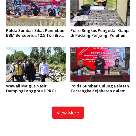
Polda Sumbar Sikat Penimbun
Polisi Ringkus Pengedar Ganja
BBM Bersubsidi: 12,5 Ton Bio
di Padang Panjang, Puluhan
Solar Disita, 7 Orang Jadi
Paket Siap Edar Berhasil
Tersangka
Diamankan
Wawali Maigus Nasir
Polda Sumbar Gulung Belasan
Dampingi Anggota DPR RI
Tersangka Kejahatan dalam
Zigo Rolanda Tinjau Rencana
Operasi Pekat dan Sikat
Pembangunan Jembatan
Singgalang 2026
Kalawi dan Infrastruktur
Pascabanjir di Pauh
View More