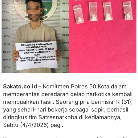
n
T
a
k
B
e
r
k
u
t
i
k
,
S
a
Sakato.co.id
– Komitmen Polres 50 Kota dalam
t
memberantas peredaran gelap narkotika kembali
r
e
membuahkan hasil. Seorang pria berinisial R (31),
s
yang sehari-hari bekerja sebagai sopir, berhasil
n
a
diringkus tim Satresnarkoba di kediamannya,
r
Sabtu (4/4/2026) pagi.
k
o