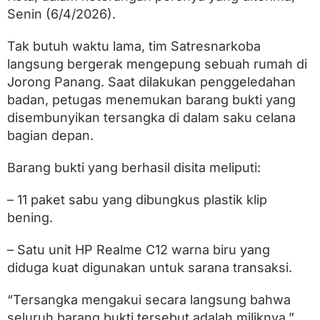
k
Senin (6/4/2026).
e
t
S
Tak butuh waktu lama, tim Satresnarkoba
a
langsung bergerak mengepung sebuah rumah di
b
u
Jorong Panang. Saat dilakukan penggeledahan
d
badan, petugas menemukan barang bukti yang
i
disembunyikan tersangka di dalam saku celana
S
a
bagian depan.
k
u
Barang bukti yang berhasil disita meliputi:
C
e
l
– 11 paket sabu yang dibungkus plastik klip
a
bening.
n
a
– Satu unit HP Realme C12 warna biru yang
diduga kuat digunakan untuk sarana transaksi.
“Tersangka mengakui secara langsung bahwa
seluruh barang bukti tersebut adalah miliknya,”