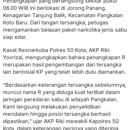
Penangkapan yang berlangsung sekitar pukul
b
a
06.00 WIB ini berlokasi di Jorong Panang,
P
Kenagarian Tanjung Balik, Kecamatan Pangkalan
o
l
Koto Baru. Dari tangan tersangka, petugas
r
mengamankan belasan paket narkotika jenis sabu
e
siap edar.
s
5
0
Kasat Resnarkoba Polres 50 Kota, AKP Riki
K
Yovrizal, mengungkapkan bahwa penangkapan R
o
t
merupakan hasil pengembangan dari tersangka
a
lain berinisial KP yang telah lebih dulu diamankan.
T
e
m
“Berdasarkan keterangan tersangka sebelumnya,
u
muncul nama R yang diduga kuat terlibat dalam
k
jaringan peredaran sabu di wilayah Pangkalan.
a
n
Kami langsung melakukan penyelidikan
1
mendalam hingga posisi tersangka berhasil
1
dipastikan,” ujar AKP Riki mewakili Kapolres 50
P
a
Kota, dalam keterangan persnya yang diterima,