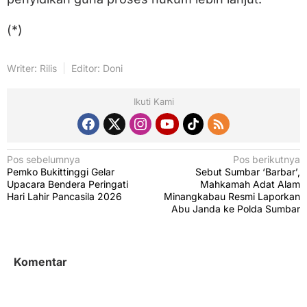
(*)
Writer: Rilis
Editor: Doni
Ikuti Kami
N
Pos sebelumnya
Pos berikutnya
Pemko Bukittinggi Gelar
Sebut Sumbar ‘Barbar’,
a
Upacara Bendera Peringati
Mahkamah Adat Alam
v
Hari Lahir Pancasila 2026
Minangkabau Resmi Laporkan
Abu Janda ke Polda Sumbar
i
g
a
Komentar
s
i