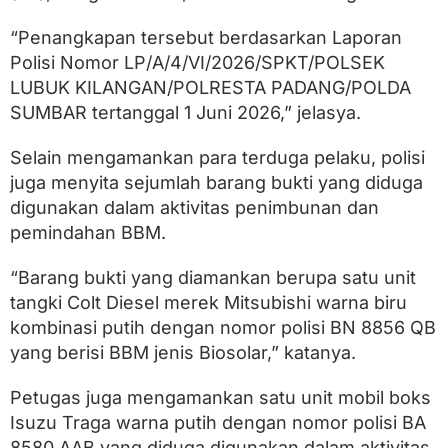
D
i
“Penangkapan tersebut berdasarkan Laporan
a
m
Polisi Nomor LP/A/4/VI/2026/SPKT/POLSEK
a
LUBUK KILANGAN/POLRESTA PADANG/POLDA
n
SUMBAR tertanggal 1 Juni 2026,” jelasya.
k
a
n
Selain mengamankan para terduga pelaku, polisi
juga menyita sejumlah barang bukti yang diduga
digunakan dalam aktivitas penimbunan dan
pemindahan BBM.
“Barang bukti yang diamankan berupa satu unit
tangki Colt Diesel merek Mitsubishi warna biru
kombinasi putih dengan nomor polisi BN 8856 QB
yang berisi BBM jenis Biosolar,” katanya.
Petugas juga mengamankan satu unit mobil boks
Isuzu Traga warna putih dengan nomor polisi BA
8580 AAB yang diduga digunakan dalam aktivitas