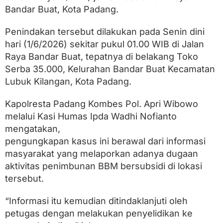
n
Bandar Buat, Kota Padang.
B
B
M
Penindakan tersebut dilakukan pada Senin dini
S
hari (1/6/2026) sekitar pukul 01.00 WIB di Jalan
u
b
Raya Bandar Buat, tepatnya di belakang Toko
s
Serba 35.000, Kelurahan Bandar Buat Kecamatan
i
Lubuk Kilangan, Kota Padang.
d
i
d
Kapolresta Padang Kombes Pol. Apri Wibowo
i
melalui Kasi Humas Ipda Wadhi Nofianto
B
a
mengatakan,
n
pengungkapan kasus ini berawal dari informasi
d
masyarakat yang melaporkan adanya dugaan
a
r
aktivitas penimbunan BBM bersubsidi di lokasi
B
tersebut.
u
a
t
“Informasi itu kemudian ditindaklanjuti oleh
,
petugas dengan melakukan penyelidikan ke
E