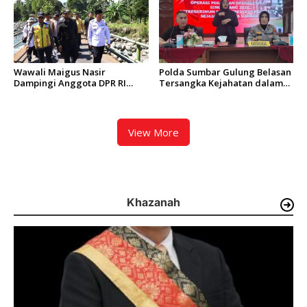
Wawali Maigus Nasir
Polda Sumbar Gulung Belasan
Dampingi Anggota DPR RI
Tersangka Kejahatan dalam
Zigo Rolanda Tinjau Rencana
Operasi Pekat dan Sikat
Pembangunan Jembatan
Singgalang 2026
Kalawi dan Infrastruktur
Pascabanjir di Pauh
View More
Khazanah