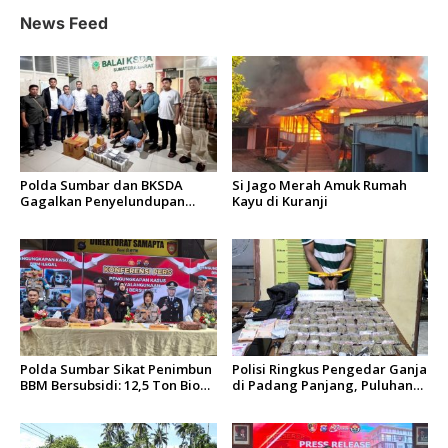
p
News Feed
o
s
Polda Sumbar dan BKSDA
Si Jago Merah Amuk Rumah
Gagalkan Penyelundupan
Kayu di Kuranji
Puluhan Beo Mentawai di
Bungus
Polda Sumbar Sikat Penimbun
Polisi Ringkus Pengedar Ganja
BBM Bersubsidi: 12,5 Ton Bio
di Padang Panjang, Puluhan
Solar Disita, 7 Orang Jadi
Paket Siap Edar Berhasil
Tersangka
Diamankan