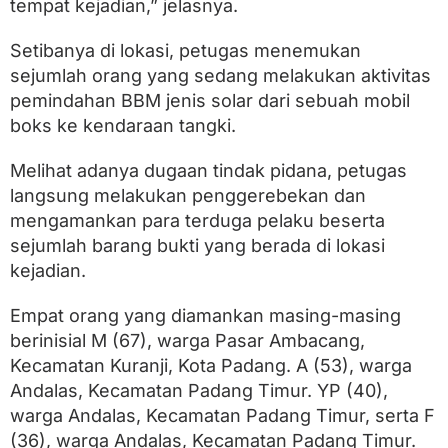
tempat kejadian,” jelasnya.
m
p
a
Setibanya di lokasi, petugas menemukan
t
sejumlah orang yang sedang melakukan aktivitas
T
e
pemindahan BBM jenis solar dari sebuah mobil
r
boks ke kendaraan tangki.
d
u
g
Melihat adanya dugaan tindak pidana, petugas
a
langsung melakukan penggerebekan dan
P
mengamankan para terduga pelaku beserta
e
l
sejumlah barang bukti yang berada di lokasi
a
kejadian.
k
u
B
Empat orang yang diamankan masing-masing
e
berinisial M (67), warga Pasar Ambacang,
r
Kecamatan Kuranji, Kota Padang. A (53), warga
h
a
Andalas, Kecamatan Padang Timur. YP (40),
s
warga Andalas, Kecamatan Padang Timur, serta F
i
l
(36), warga Andalas, Kecamatan Padang Timur.