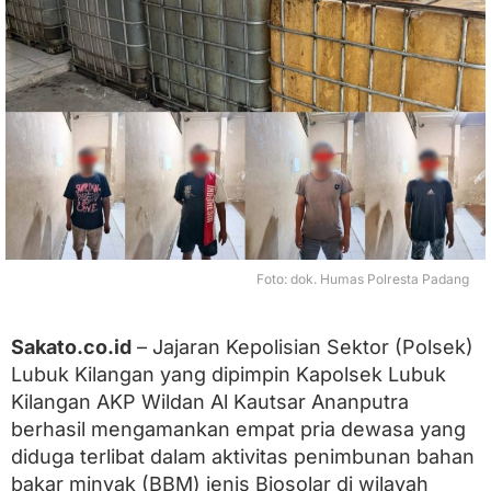
n
g
a
n
C
i
d
u
k
S
i
n
d
i
Foto: dok. Humas Polresta Padang
k
a
t
Sakato.co.id
– Jajaran Kepolisian Sektor (Polsek)
P
Lubuk Kilangan yang dipimpin Kapolsek Lubuk
e
n
Kilangan AKP Wildan Al Kautsar Ananputra
i
berhasil mengamankan empat pria dewasa yang
m
b
diduga terlibat dalam aktivitas penimbunan bahan
u
bakar minyak (BBM) jenis Biosolar di wilayah