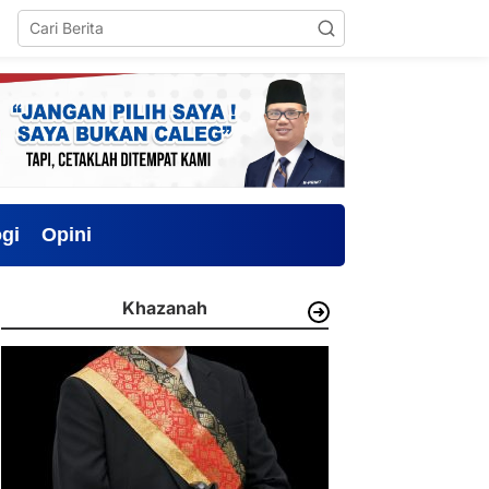
gi
Opini
Khazanah