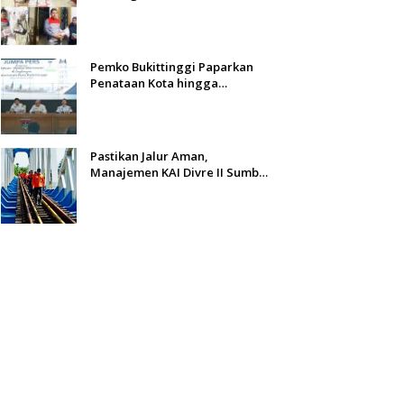
Bantuan untuk Warga
Terdampak Banjir di Padang
Pemko Bukittinggi Paparkan
Penataan Kota hingga
Pengamanan Aset
Pastikan Jalur Aman,
Manajemen KAI Divre II Sumbar
Inspeksi Langsung Prasarana
Kereta Api