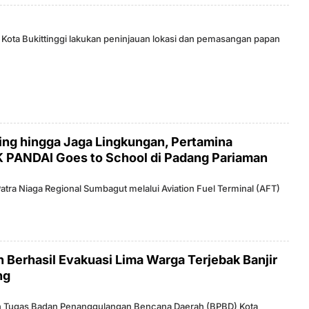
O
 Kota Bukittinggi lakukan peninjauan lokasi dan pemasangan papan
N
D
O
N
E
ing hingga Jaga Lingkungan, Pertamina
 PANDAI Goes to School di Padang Pariaman
Patra Niaga Regional Sumbagut melalui Aviation Fuel Terminal (AFT)
Berhasil Evakuasi Lima Warga Terjebak Banjir
ng
an Tugas Badan Penanggulangan Bencana Daerah (BPBD) Kota