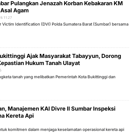
mbar Pulangkan Jenazah Korban Kebakaran KM
 Asal Agam
Lantik Ketua DPW dan DPD,
26 11:27
O
L
Zulhas Minta Kader PAN Sumbar
er Victim Identification (DVI) Polda Sumatera Barat (Sumbar) bersama
E
Kompak
H
S
A
K
A
T
ukittinggi Ajak Masyarakat Tabayyun, Dorong
O
I
epastian Hukum Tanah Ulayat
N
D
5
O
O
L
ngketa tanah yang melibatkan Pemerintah Kota Bukittinggi dan
N
E
E
H
S
S
I
A
A
K
A
T
an, Manajemen KAI Divre II Sumbar Inspeksi
O
a Kereta Api
entuk komitmen dalam menjaga keselamatan operasional kereta api