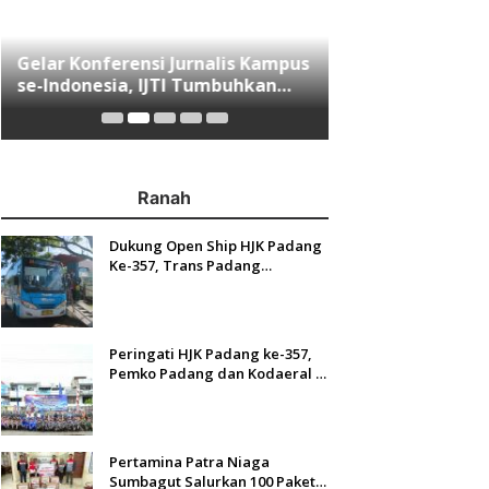
Gelar Konferensi Jurnalis Kampus
Menjawab Mobil
se-Indonesia, IJTI Tumbuhkan
Ranah Minang, 
Asa di Kalangan Jurnalis Muda di
QT Resmi Menga
Era Disruspi Digital
Padang
Ranah
Dukung Open Ship HJK Padang
Ke-357, Trans Padang
Sesuaikan Rute Koridor 2 dan 4
Serta Berlakukan Tarif Rp1
Peringati HJK Padang ke-357,
Pemko Padang dan Kodaeral II
Gelar Baksos dan Aksi Bersih
Sungai Batang Arau
Pertamina Patra Niaga
Sumbagut Salurkan 100 Paket