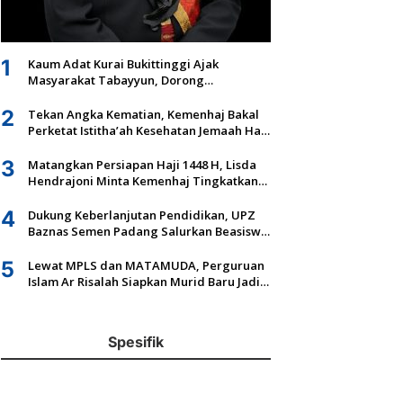
1
Kaum Adat Kurai Bukittinggi Ajak
Sempat Terombang-ambing Aki
Masyarakat Tabayyun, Dorong
Musyawarah dan Kepastian Hukum Tanah
Tim SAR Padang Evakuasi KM H
Ulayat
2
Tekan Angka Kematian, Kemenhaj Bakal
Perketat Istitha’ah Kesehatan Jemaah Haji
/08/2026 9:45
2027
3
Matangkan Persiapan Haji 1448 H, Lisda
Hendrajoni Minta Kemenhaj Tingkatkan
Fasilitas dan Pengawasan
4
Dukung Keberlanjutan Pendidikan, UPZ
Baznas Semen Padang Salurkan Beasiswa
Senilai Rp305,5 Juta
5
Lewat MPLS dan MATAMUDA, Perguruan
Islam Ar Risalah Siapkan Murid Baru Jadi
Generasi Unggul dan Mandiri
Spesifik