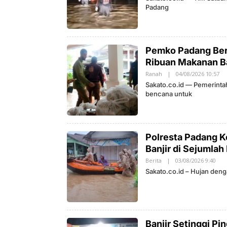
E
Padang
E
H
S
S
I
A
A
K
A
T
Pemko Padang Berg
O
Ribuan Makanan Ba
Ranah
|
04/08/2026 10:57
O
L
Sakato.co.id — Pemerinta
E
bencana untuk
H
S
A
K
A
T
Polresta Padang K
O
Banjir di Sejumla
Berita
|
03/08/2026 9:40
O
L
Sakato.co.id – Hujan deng
E
H
S
A
K
A
T
Banjir Setinggi P
O