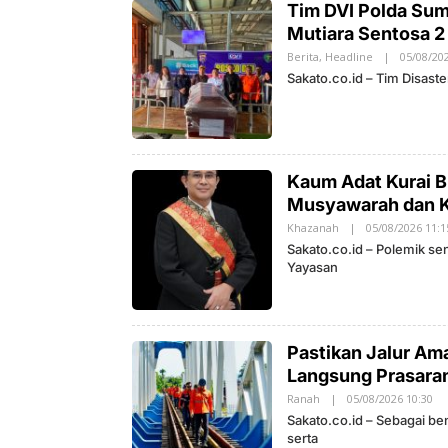
Tim DVI Polda Su
d
O
I
Mutiara Sentosa 2
N
D
Berita
,
Headline
|
05/08/20
O
Sakato.co.id – Tim Disast
N
E
S
I
A
Kaum Adat Kurai B
Musyawarah dan K
Khazanah
|
05/08/2026 11:1
Sakato.co.id – Polemik se
Yayasan
Pastikan Jalur Am
Langsung Prasaran
Ranah
|
05/08/2026 10:30
O
L
Sakato.co.id – Sebagai b
E
serta
H