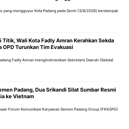
ras yang mengguyur Kota Padang pada Senin (3/8/2026) berdampak
15 Titik, Wali Kota Fadly Amran Kerahkan Sekda
a OPD Turunkan Tim Evakuasi
 Padang Fadly Amran menginstruksikan Sekretaris Daerah (Sekda)
Semen Padang, Dua Srikandi Silat Sumbar Resmi
ia ke Vietnam
O
t binaan Forum Komunikasi Karyawan Semen Padang Group (FKKSPG)
E
H