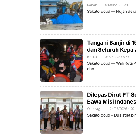
Ranah
|
04/08/2026 5:43
O
L
Sakato.co.id — Hujan de
E
H
S
A
K
A
T
Tangani Banjir di 
O
dan Seluruh Kepal
Berita
|
04/08/2026 5:33
O
L
Sakato.co.id — Wali Kota
E
dan
H
S
A
K
A
T
Dilepas Dirut PT 
O
Bawa Misi Indones
Olahraga
|
04/08/2026 4:00
L
Sakato.co.id – Dua atle
S
A
K