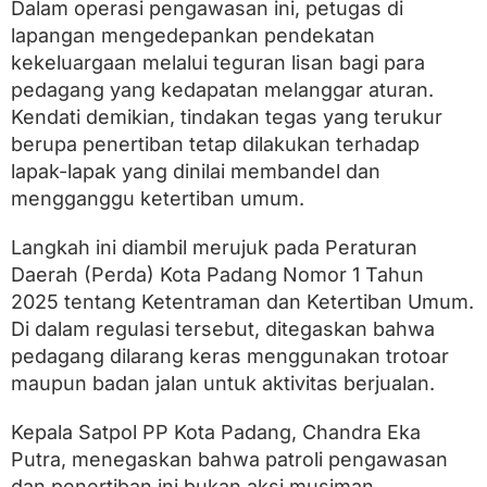
a
Dalam operasi pengawasan ini, petugas di
g
lapangan mengedepankan pendekatan
a
kekeluargaan melalui teguran lisan bagi para
n
g
pedagang yang kedapatan melanggar aturan.
d
Kendati demikian, tindakan tegas yang terukur
i
T
berupa penertiban tetap dilakukan terhadap
r
lapak-lapak yang dinilai membandel dan
o
mengganggu ketertiban umum.
t
o
a
Langkah ini diambil merujuk pada Peraturan
r
Daerah (Perda) Kota Padang Nomor 1 Tahun
d
a
2025 tentang Ketentraman dan Ketertiban Umum.
n
Di dalam regulasi tersebut, ditegaskan bahwa
B
pedagang dilarang keras menggunakan trotoar
a
d
maupun badan jalan untuk aktivitas berjualan.
a
n
Kepala Satpol PP Kota Padang, Chandra Eka
J
a
Putra, menegaskan bahwa patroli pengawasan
l
dan penertiban ini bukan aksi musiman,