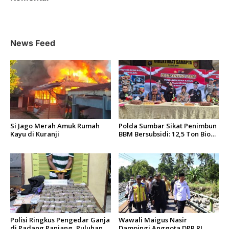
s
i
p
o
News Feed
s
Si Jago Merah Amuk Rumah
Polda Sumbar Sikat Penimbun
Kayu di Kuranji
BBM Bersubsidi: 12,5 Ton Bio
Solar Disita, 7 Orang Jadi
Tersangka
Polisi Ringkus Pengedar Ganja
Wawali Maigus Nasir
di Padang Panjang, Puluhan
Dampingi Anggota DPR RI