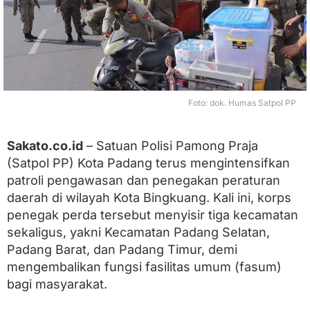
t
p
o
l
P
P
P
a
Foto: dok. Humas Satpol PP
d
a
n
Sakato.co.id
– Satuan Polisi Pamong Praja
g
(Satpol PP) Kota Padang terus mengintensifkan
T
e
patroli pengawasan dan penegakan peraturan
r
daerah di wilayah Kota Bingkuang. Kali ini, korps
t
i
penegak perda tersebut menyisir tiga kecamatan
b
sekaligus, yakni Kecamatan Padang Selatan,
k
Padang Barat, dan Padang Timur, demi
a
n
mengembalikan fungsi fasilitas umum (fasum)
P
bagi masyarakat.
e
d