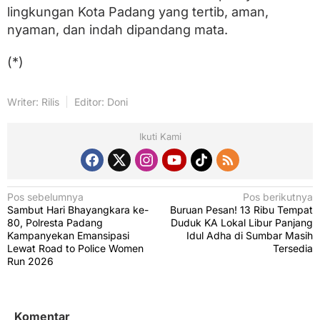
lingkungan Kota Padang yang tertib, aman,
nyaman, dan indah dipandang mata.
(*)
Writer: Rilis
Editor: Doni
Ikuti Kami
N
Pos sebelumnya
Pos berikutnya
Sambut Hari Bhayangkara ke-
Buruan Pesan! 13 Ribu Tempat
a
80, Polresta Padang
Duduk KA Lokal Libur Panjang
v
Kampanyekan Emansipasi
Idul Adha di Sumbar Masih
Lewat Road to Police Women
Tersedia
i
Run 2026
g
a
Komentar