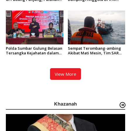
Paket Siap Edar Berhasil
Zigo Rolanda Tinjau Rencana
Diamankan
Pembangunan Jembatan
Kalawi dan Infrastruktur
Pascabanjir di Pauh
Polda Sumbar Gulung Belasan
Sempat Terombang-ambing
Tersangka Kejahatan dalam
Akibat Mati Mesin, Tim SAR
Operasi Pekat dan Sikat
Padang Evakuasi KM Halim
Singgalang 2026
Wijaya
View More
Khazanah