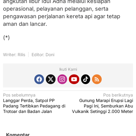
angkutan libur Idul Adha melalui kesiapan
operasional, pelayanan pelanggan, serta
pengawasan perjalanan kereta api agar tetap
aman dan lancar.
(*)
Writer: Rilis
Editor: Doni
Ikuti Kami
N
Pos sebelumnya
Pos berikutnya
Langgar Perda, Satpol PP
Gunung Marapi Erupsi Lagi
a
Padang Tertibkan Pedagang di
Pagi Ini, Semburkan Abu
v
Trotoar dan Badan Jalan
Vulkanik Setinggi 2.000 Meter
i
g
Komentar