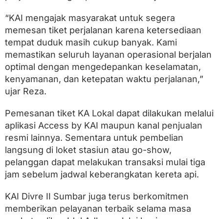
s
i
“KAI mengajak masyarakat untuk segera
h
memesan tiket perjalanan karena ketersediaan
T
e
tempat duduk masih cukup banyak. Kami
r
memastikan seluruh layanan operasional berjalan
s
e
optimal dengan mengedepankan keselamatan,
d
kenyamanan, dan ketepatan waktu perjalanan,”
i
ujar Reza.
a
Pemesanan tiket KA Lokal dapat dilakukan melalui
aplikasi Access by KAI maupun kanal penjualan
resmi lainnya. Sementara untuk pembelian
langsung di loket stasiun atau go-show,
pelanggan dapat melakukan transaksi mulai tiga
jam sebelum jadwal keberangkatan kereta api.
KAI Divre II Sumbar juga terus berkomitmen
memberikan pelayanan terbaik selama masa