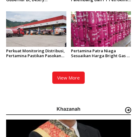
Damayanti Resmi Ditunjuk Jadi
Gresik, PT Semen Padang
Pejabat Sementara
Jajaki Kolaborasi Bisnis
Berkelanjutan
Perkuat Monitoring Distribusi,
Pertamina Patra Niaga
Pertamina Pastikan Pasokan
Sesuaikan Harga Bright Gas di
BBM Tetap Terjaga di Aceh,
Sumbagut, Varian 12 Kg Kini
Riau, dan Kepulauan Riau
Lebih Hemat Rp8.000
View More
Khazanah