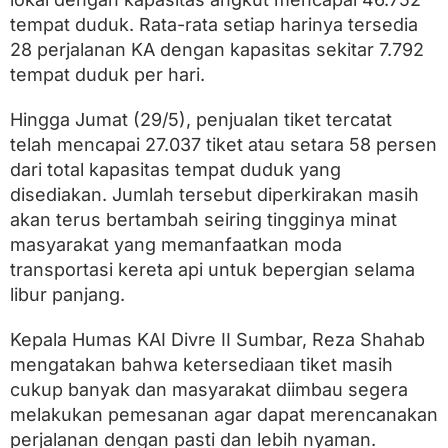
P
tempat duduk. Rata-rata setiap harinya tersedia
a
n
28 perjalanan KA dengan kapasitas sekitar 7.792
j
tempat duduk per hari.
a
n
g
Hingga Jumat (29/5), penjualan tiket tercatat
I
telah mencapai 27.037 tiket atau setara 58 persen
d
dari total kapasitas tempat duduk yang
u
l
disediakan. Jumlah tersebut diperkirakan masih
A
akan terus bertambah seiring tingginya minat
d
h
masyarakat yang memanfaatkan moda
a
transportasi kereta api untuk bepergian selama
d
libur panjang.
i
S
u
Kepala Humas KAI Divre II Sumbar, Reza Shahab
m
mengatakan bahwa ketersediaan tiket masih
b
a
cukup banyak dan masyarakat diimbau segera
r
melakukan pemesanan agar dapat merencanakan
M
perjalanan dengan pasti dan lebih nyaman.
a