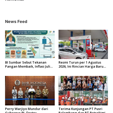
a
s
i
News Feed
p
o
s
BI Sumbar Sebut Tekanan
Resmi Turun per 1 Agustus
Pangan Membaik, Inflasi Juli
2026, Ini Rincian Harga Baru
2026 Turun Tajam
Pertamax dan Pertamax
Turbo di Wilayah Sumbagut
Perry Warjiyo Mundur dari
Terima Kunjungan PT Pusri
Gubernur BI, Destry
Palembang dan PT Petrokimia