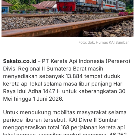
b
u
T
e
m
p
a
t
Foto: dok. Humas KAI Sumbar
D
u
d
Sakato.co.id
– PT Kereta Api Indonesia (Persero)
u
k
Divisi Regional II Sumatera Barat masih
K
menyediakan sebanyak 13.884 tempat duduk
A
L
kereta api lokal selama masa libur panjang Hari
o
Raya Idul Adha 1447 H untuk keberangkatan 30
k
Mei hingga 1 Juni 2026.
a
l
L
Untuk mendukung mobilitas masyarakat selama
i
periode liburan tersebut, KAI Divre II Sumbar
b
u
mengoperasikan total 168 perjalanan kereta api
r
lokal dengan kapasitas angkut mencapai 46.752