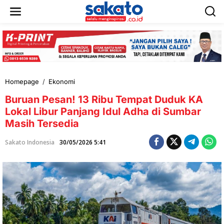
L
e
w
a
t
i
k
e
k
Homepage
/
Ekonomi
B
o
u
n
Buruan Pesan! 13 Ribu Tempat Duduk KA
r
t
u
Lokal Libur Panjang Idul Adha di Sumbar
e
a
n
Masih Tersedia
n
P
Sakato Indonesia
30/05/2026 5:41
e
s
a
n
!
1
3
R
i