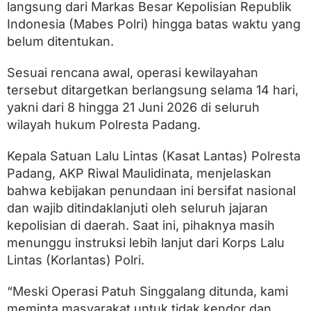
a
langsung dari Markas Besar Kepolisian Republik
n
Indonesia (Mabes Polri) hingga batas waktu yang
g
2
belum ditentukan.
0
2
Sesuai rencana awal, operasi kewilayahan
6
tersebut ditargetkan berlangsung selama 14 hari,
d
i
yakni dari 8 hingga 21 Juni 2026 di seluruh
P
wilayah hukum Polresta Padang.
o
l
r
Kepala Satuan Lalu Lintas (Kasat Lantas) Polresta
e
Padang, AKP Riwal Maulidinata, menjelaskan
s
t
bahwa kebijakan penundaan ini bersifat nasional
a
dan wajib ditindaklanjuti oleh seluruh jajaran
P
kepolisian di daerah. Saat ini, pihaknya masih
a
d
menunggu instruksi lebih lanjut dari Korps Lalu
a
Lintas (Korlantas) Polri.
n
g
R
“Meski Operasi Patuh Singgalang ditunda, kami
e
meminta masyarakat untuk tidak kendor dan