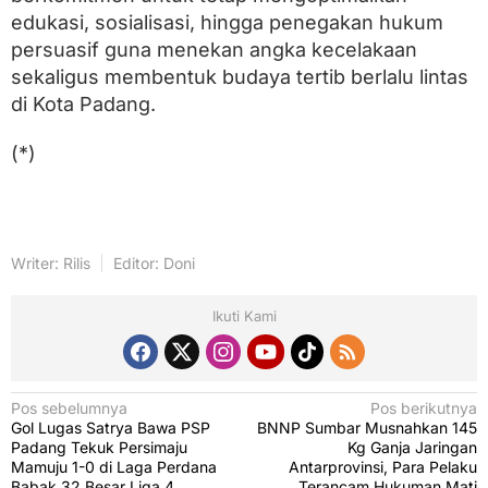
edukasi, sosialisasi, hingga penegakan hukum
persuasif guna menekan angka kecelakaan
sekaligus membentuk budaya tertib berlalu lintas
di Kota Padang.
(*)
Writer: Rilis
Editor: Doni
Ikuti Kami
N
Pos sebelumnya
Pos berikutnya
Gol Lugas Satrya Bawa PSP
BNNP Sumbar Musnahkan 145
a
Padang Tekuk Persimaju
Kg Ganja Jaringan
v
Mamuju 1-0 di Laga Perdana
Antarprovinsi, Para Pelaku
Babak 32 Besar Liga 4
Terancam Hukuman Mati