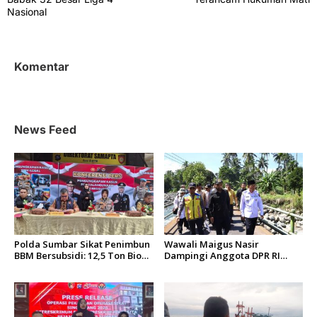
i
Nasional
g
a
s
Komentar
i
p
o
News Feed
s
Polda Sumbar Sikat Penimbun
Wawali Maigus Nasir
BBM Bersubsidi: 12,5 Ton Bio
Dampingi Anggota DPR RI
Solar Disita, 7 Orang Jadi
Zigo Rolanda Tinjau Rencana
Tersangka
Pembangunan Jembatan
Kalawi dan Infrastruktur
Pascabanjir di Pauh