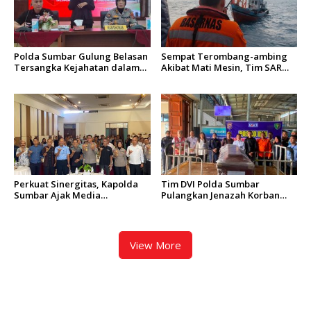
Polda Sumbar Gulung Belasan
Sempat Terombang-ambing
Tersangka Kejahatan dalam
Akibat Mati Mesin, Tim SAR
Operasi Pekat dan Sikat
Padang Evakuasi KM Halim
Singgalang 2026
Wijaya
Perkuat Sinergitas, Kapolda
Tim DVI Polda Sumbar
Sumbar Ajak Media
Pulangkan Jenazah Korban
Berkolaborasi Bangun
Kebakaran KM Mutiara
Keterbukaan Informasi Publik
Sentosa 2 Asal Agam
View More