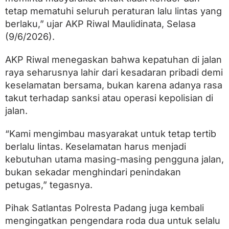
s
tetap mematuhi seluruh peraturan lalu lintas yang
m
i
berlaku,” ujar AKP Riwal Maulidinata, Selasa
D
(9/6/2026).
i
t
u
AKP Riwal menegaskan bahwa kepatuhan di jalan
n
raya seharusnya lahir dari kesadaran pribadi demi
d
keselamatan bersama, bukan karena adanya rasa
a
takut terhadap sanksi atau operasi kepolisian di
jalan.
“Kami mengimbau masyarakat untuk tetap tertib
berlalu lintas. Keselamatan harus menjadi
kebutuhan utama masing-masing pengguna jalan,
bukan sekadar menghindari penindakan
petugas,” tegasnya.
Pihak Satlantas Polresta Padang juga kembali
mengingatkan pengendara roda dua untuk selalu