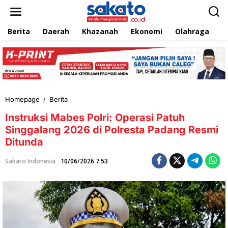
L
e
w
Berita
Daerah
Khazanah
Ekonomi
Olahraga
T
a
t
i
k
e
k
o
n
Homepage
/
Berita
I
t
n
e
Instruksi Mabes Polri: Operasi Patuh
s
n
t
Singgalang 2026 di Polresta Padang Resmi
r
Ditunda
u
k
Sakato Indonesia
10/06/2026 7:53
s
i
M
a
b
e
s
P