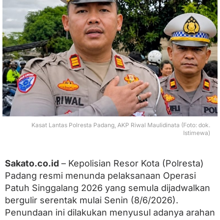
o
l
r
i
:
O
p
e
r
a
s
i
P
a
Kasat Lantas Polresta Padang, AKP Riwal Maulidinata (Foto: dok.
t
Istimewa)
u
h
S
Sakato.co.id
– Kepolisian Resor Kota (Polresta)
i
Padang resmi menunda pelaksanaan Operasi
n
g
Patuh Singgalang 2026 yang semula dijadwalkan
g
bergulir serentak mulai Senin (8/6/2026).
a
Penundaan ini dilakukan menyusul adanya arahan
l