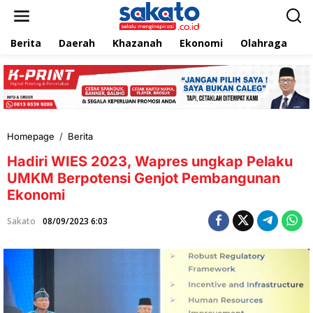
L
e
w
Berita
Daerah
Khazanah
Ekonomi
Olahraga
T
a
t
i
k
e
k
o
n
Homepage
/
Berita
H
t
a
e
Hadiri WIES 2023, Wapres ungkap Pelaku
d
n
i
UMKM Berpotensi Genjot Pembangunan
r
Ekonomi
i
W
Sakato
08/09/2023 6:03
I
E
S
2
0
2
3
,