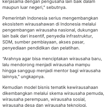
kerjasama dengan pengusaha lain baik dalam
E
k
maupun luar negeri,” sebutnya.
o
n
Pemerintah Indonesia serius mengembangkan
o
m
ekosistem wirausahawan di Indonesia melalui
i
pengembangan wirausaha nasional, dukungan
lain baik dari insentif, penyedia infrastruktur,
SDM, sumber pembiayaan, akses pasar,
penyediaan pendidikan dan pelatihan.
“Arahnya agar bisa menciptakan wirausaha baru,
lalu mendorong menjadi wirausaha mampu
hingga sanggup menjadi mentor bagi wirausaha
lainnya,” ungkapnya.
Kemudian model bisnis tematik kewirausahaan
dikembangkan melalui skema wirausaha pemuda,
wirausaha perempuan, wirausaha sosial,
wirausaha desa dan wirausaha teknologi.