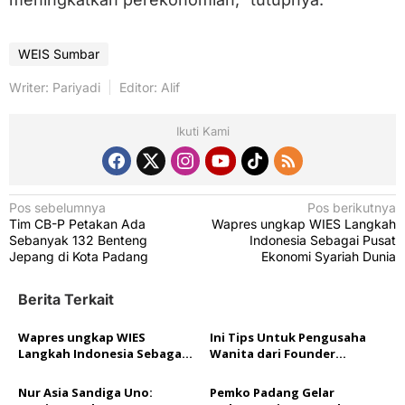
WEIS Sumbar
Writer: Pariyadi
Editor: Alif
Ikuti Kami
N
Pos sebelumnya
Pos berikutnya
Tim CB-P Petakan Ada
Wapres ungkap WIES Langkah
a
Sebanyak 132 Benteng
Indonesia Sebagai Pusat
v
Jepang di Kota Padang
Ekonomi Syariah Dunia
i
Berita Terkait
g
a
Wapres ungkap WIES
Ini Tips Untuk Pengusaha
Langkah Indonesia Sebagai
Wanita dari Founder
s
Pusat Ekonomi Syariah Dunia
Eskayvie Global asal Malaysia
i
Nur Asia Sandiga Uno:
Pemko Padang Gelar