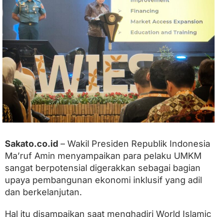
W
a
p
r
e
s
u
n
g
k
a
p
P
e
l
a
Sakato.co.id
– Wakil Presiden Republik Indonesia
k
Ma’ruf Amin menyampaikan para pelaku UMKM
u
U
sangat berpotensial digerakkan sebagai bagian
M
upaya pembangunan ekonomi inklusif yang adil
K
dan berkelanjutan.
M
B
e
Hal itu disampaikan saat menghadiri World Islamic