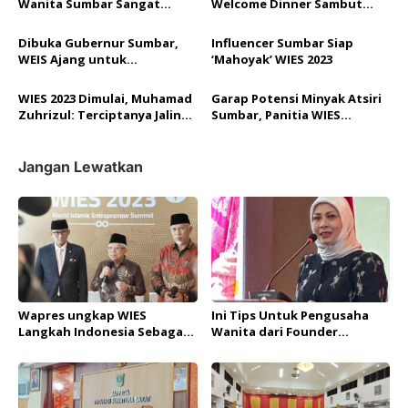
p
Wanita Sumbar Sangat
Welcome Dinner Sambut
Mewarnai Pergerakan
Delegasi WEIS 2023
o
Ekonomi Sosial
Dibuka Gubernur Sumbar,
Influencer Sumbar Siap
s
WEIS Ajang untuk
‘Mahoyak’ WIES 2023
Pengembangan Ekonomi dan
Kewirausahaan Islam
WIES 2023 Dimulai, Muhamad
Garap Potensi Minyak Atsiri
Zuhrizul: Terciptanya Jalinan
Sumbar, Panitia WIES
Bisnis Dunia Islam di Sumbar
Gandeng Pengusaha Chile
Jangan Lewatkan
Wapres ungkap WIES
Ini Tips Untuk Pengusaha
Langkah Indonesia Sebagai
Wanita dari Founder
Pusat Ekonomi Syariah Dunia
Eskayvie Global asal Malaysia