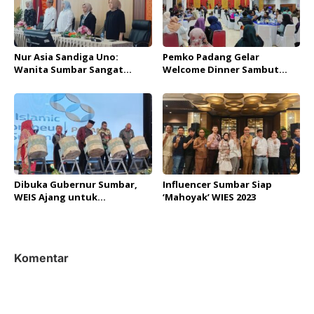
Nur Asia Sandiga Uno:
Pemko Padang Gelar
Wanita Sumbar Sangat
Welcome Dinner Sambut
Mewarnai Pergerakan
Delegasi WEIS 2023
Ekonomi Sosial
Dibuka Gubernur Sumbar,
Influencer Sumbar Siap
WEIS Ajang untuk
‘Mahoyak’ WIES 2023
Pengembangan Ekonomi dan
Kewirausahaan Islam
Komentar