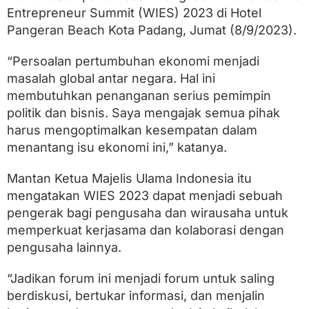
r
Entrepreneur Summit (WIES) 2023 di Hotel
p
o
Pangeran Beach Kota Padang, Jumat (8/9/2023).
t
e
“Persoalan pertumbuhan ekonomi menjadi
n
s
masalah global antar negara. Hal ini
i
membutuhkan penanganan serius pemimpin
G
politik dan bisnis. Saya mengajak semua pihak
e
n
harus mengoptimalkan kesempatan dalam
j
menantang isu ekonomi ini,” katanya.
o
t
P
Mantan Ketua Majelis Ulama Indonesia itu
e
mengatakan WIES 2023 dapat menjadi sebuah
m
pengerak bagi pengusaha dan wirausaha untuk
b
a
memperkuat kerjasama dan kolaborasi dengan
n
pengusaha lainnya.
g
u
n
“Jadikan forum ini menjadi forum untuk saling
a
berdiskusi, bertukar informasi, dan menjalin
n