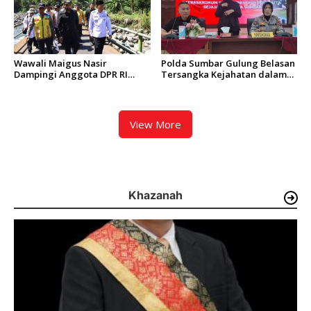
Wawali Maigus Nasir
Polda Sumbar Gulung Belasan
Dampingi Anggota DPR RI
Tersangka Kejahatan dalam
Zigo Rolanda Tinjau Rencana
Operasi Pekat dan Sikat
Pembangunan Jembatan
Singgalang 2026
Kalawi dan Infrastruktur
Pascabanjir di Pauh
View More
Khazanah