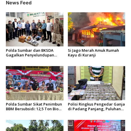
News Feed
Polda Sumbar dan BKSDA
Si Jago Merah Amuk Rumah
Gagalkan Penyelundupan
Kayu di Kuranji
Puluhan Beo Mentawai di
Bungus
Polda Sumbar Sikat Penimbun
Polisi Ringkus Pengedar Ganja
BBM Bersubsidi: 12,5 Ton Bio
di Padang Panjang, Puluhan
Solar Disita, 7 Orang Jadi
Paket Siap Edar Berhasil
Tersangka
Diamankan