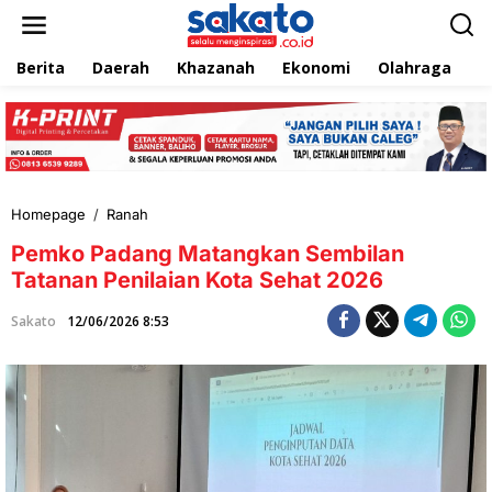
L
e
w
Berita
Daerah
Khazanah
Ekonomi
Olahraga
T
a
t
i
k
e
k
o
n
Homepage
/
Ranah
P
t
e
e
Pemko Padang Matangkan Sembilan
m
n
k
Tatanan Penilaian Kota Sehat 2026
o
P
Sakato
12/06/2026 8:53
a
d
a
n
g
M
a
t
a