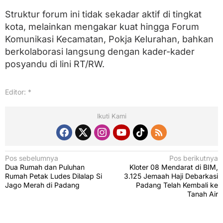
Struktur forum ini tidak sekadar aktif di tingkat
kota, melainkan mengakar kuat hingga Forum
Komunikasi Kecamatan, Pokja Kelurahan, bahkan
berkolaborasi langsung dengan kader-kader
posyandu di lini RT/RW.
Editor: *
Ikuti Kami
N
Pos sebelumnya
Pos berikutnya
Dua Rumah dan Puluhan
Kloter 08 Mendarat di BIM,
a
Rumah Petak Ludes Dilalap Si
3.125 Jemaah Haji Debarkasi
v
Jago Merah di Padang
Padang Telah Kembali ke
Tanah Air
i
g