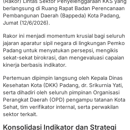
(Rakor) Lintas Sektor Penyelenggaraan KKS yang
l
a
berlangsung di Ruang Rapat Badan Perencanaan
i
Pembangunan Daerah (Bappeda) Kota Padang,
a
n
Jumat (12/6/2026).
K
o
Rakor ini menjadi momentum krusial bagi seluruh
t
a
jajaran aparatur sipil negara di lingkungan Pemko
S
Padang untuk menyatukan persepsi, mengikis
e
sekat-sekat birokrasi, dan mengevaluasi capaian
h
a
kinerja berbasis indikator.
t
2
Pertemuan dipimpin langsung oleh Kepala Dinas
0
2
Kesehatan Kota (DKK) Padang, dr. Srikurnia Yati,
6
serta dihadiri oleh seluruh pimpinan Organisasi
Perangkat Daerah (OPD) pengampu tatanan Kota
Sehat, tim verifikator internal, serta perwakilan
sektor terkait.
Konsolidasi Indikator dan Strategi