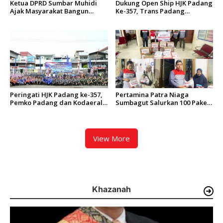
Ketua DPRD Sumbar Muhidi
Dukung Open Ship HJK Padang
Ajak Masyarakat Bangun
Ke-357, Trans Padang
Budaya Kewaspadaan Dini
Sesuaikan Rute Koridor 2 dan
4 Serta Berlakukan Tarif Rp1
Peringati HJK Padang ke-357,
Pertamina Patra Niaga
Pemko Padang dan Kodaeral
Sumbagut Salurkan 100 Paket
II Gelar Baksos dan Aksi Bersih
Bantuan untuk Warga
Sungai Batang Arau
Terdampak Banjir di Padang
View More
Khazanah