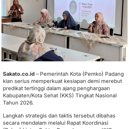
n
g
k
a
n
S
e
m
b
i
l
a
n
T
Sakato.co.id
– Pemerintah Kota (Pemko) Padang
a
kian serius memperkuat kesiapan demi merebut
t
predikat tertinggi dalam ajang penghargaan
a
n
Kabupaten/Kota Sehat (KKS) Tingkat Nasional
a
Tahun 2026.
n
P
e
Langkah strategis dan taktis tersebut dibahas
n
secara mendalam melalui Rapat Koordinasi
i