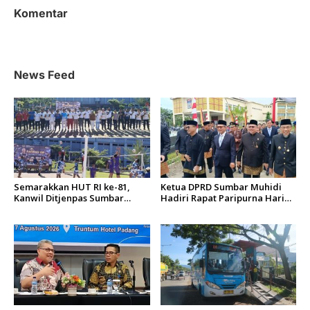
a
Komentar
s
i
p
News Feed
o
s
Semarakkan HUT RI ke-81,
Ketua DPRD Sumbar Muhidi
Kanwil Ditjenpas Sumbar
Hadiri Rapat Paripurna Hari
Gelar Kakanwil Cup di Rutan
Jadi Kota Padang Ke-357
Padang
Tahun