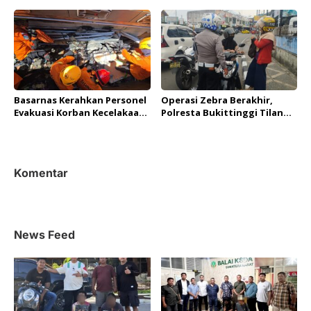
s
Basarnas Kerahkan Personel
Operasi Zebra Berakhir,
Evakuasi Korban Kecelakaan
Polresta Bukittinggi Tilang
Bus ALS di Padangpanjang
426 Kendaraan
Komentar
News Feed