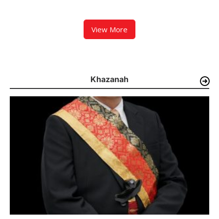
Paket Siap Edar Berhasil
Zigo Rolanda Tinjau Rencana
Diamankan
Pembangunan Jembatan
Kalawi dan Infrastruktur
Pascabanjir di Pauh
View More
Khazanah