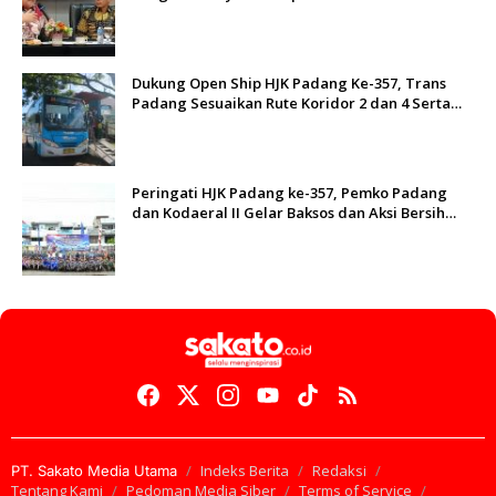
Dukung Open Ship HJK Padang Ke-357, Trans
Padang Sesuaikan Rute Koridor 2 dan 4 Serta
Berlakukan Tarif Rp1
Peringati HJK Padang ke-357, Pemko Padang
dan Kodaeral II Gelar Baksos dan Aksi Bersih
Sungai Batang Arau
Indeks Berita
Redaksi
PT. Sakato Media Utama
Tentang Kami
Pedoman Media Siber
Terms of Service