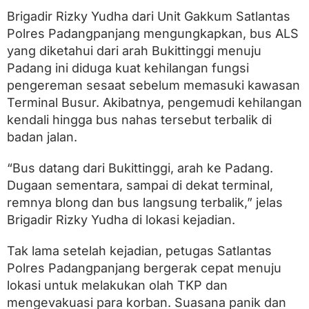
P
e
Brigadir Rizky Yudha dari Unit Gakkum Satlantas
n
Polres Padangpanjang mengungkapkan, bus ALS
u
yang diketahui dari arah Bukittinggi menuju
m
p
Padang ini diduga kuat kehilangan fungsi
a
pengereman sesaat sebelum memasuki kawasan
n
g
Terminal Busur. Akibatnya, pengemudi kehilangan
T
kendali hingga bus nahas tersebut terbalik di
e
badan jalan.
r
j
e
“Bus datang dari Bukittinggi, arah ke Padang.
p
Dugaan sementara, sampai di dekat terminal,
i
t
remnya blong dan bus langsung terbalik,” jelas
Brigadir Rizky Yudha di lokasi kejadian.
Tak lama setelah kejadian, petugas Satlantas
Polres Padangpanjang bergerak cepat menuju
lokasi untuk melakukan olah TKP dan
mengevakuasi para korban. Suasana panik dan