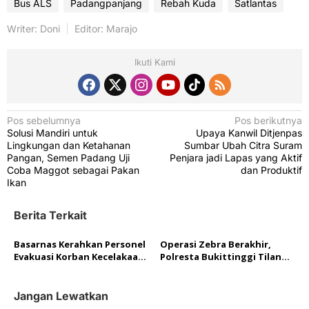
Bus ALS
Padangpanjang
Rebah Kuda
Satlantas
Writer: Doni
Editor: Marajo
Ikuti Kami
N
Pos sebelumnya
Pos berikutnya
Solusi Mandiri untuk
Upaya Kanwil Ditjenpas
a
Lingkungan dan Ketahanan
Sumbar Ubah Citra Suram
v
Pangan, Semen Padang Uji
Penjara jadi Lapas yang Aktif
Coba Maggot sebagai Pakan
dan Produktif
i
Ikan
g
Berita Terkait
a
s
Basarnas Kerahkan Personel
Operasi Zebra Berakhir,
i
Evakuasi Korban Kecelakaan
Polresta Bukittinggi Tilang
Bus ALS di Padangpanjang
426 Kendaraan
p
o
Jangan Lewatkan