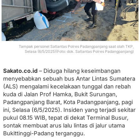
d
i
P
a
d
a
n
g
Tampak personel Satlantas Polres Padangpanjang saat olah TKP,
p
Selasa (6/5/2025)(Foto: dok. Satlantas Polres Padangpanjang)
a
n
j
Sakato.co.id
– Diduga hilang keseimbangan
a
menyebabkan sebuah bus Antar Lintas Sumatera
n
g
(ALS) mengalami kecelakaan tunggal dan rebah
,
kuda di Jalan Prof Hamka, Bukit Surungan,
S
e
Padangpanjang Barat, Kota Padangpanjang, pagi
j
ini, Selasa (6/5/2025). Insiden yang terjadi sekitar
u
pukul 08.15 WIB, tepat di dekat Terminal Busur,
m
l
sontak membuat arus lalu lintas di jalur utama
a
Bukittinggi-Padang terganggu.
h