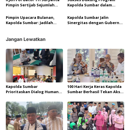
s
Bhayangkari
Pimpin Sertijab Sejumlah
Kapolda Sumbar dalam
Pejabat Utama di Polda
Gerakan Subuh Berjamaah,
Sumbar
Tiga Polres Diganjar
Pimpin Upacara Bulanan,
Kapolda Sumbar Jalin
Penghargaan
Kapolda Sumbar: Jadilah
Sinergitas dengan Gubernur
Polisi Teladan yang
Mahyeldi
Berintegritas
Jangan Lewatkan
Kapolda Sumbar
100 Hari Kerja Keras Kapolda
Prioritaskan Dialog Humanis
Sumbar Berhasil Tekan Aksi
di Tengah Aksi Mahasiswa
Tawuran dan Balap Liar di
Kota Padang