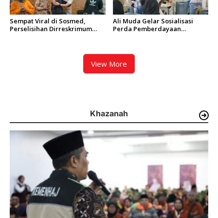
Sempat Viral di Sosmed,
Ali Muda Gelar Sosialisasi
Perselisihan Dirreskrimum
Perda Pemberdayaan
Polda Sumbar dan
Masyarakat dan
Pengendara Mobil Berakhir
Pemerintahan Nagari di
Damai
Lembah Melintang Pasbar
View More
Khazanah