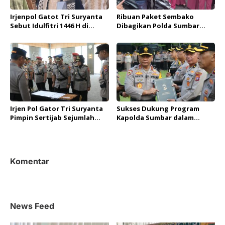
Irjenpol Gatot Tri Suryanta
Ribuan Paket Sembako
Sebut Idulfitri 1446 H di
Dibagikan Polda Sumbar
Sumbar Aman dan Kondusif
pada Bazar Ramadan Polri
Presisi dan Baksos
Bhayangkari
Irjen Pol Gator Tri Suryanta
Sukses Dukung Program
Pimpin Sertijab Sejumlah
Kapolda Sumbar dalam
Pejabat Utama di Polda
Gerakan Subuh Berjamaah,
Sumbar
Tiga Polres Diganjar
Penghargaan
Komentar
News Feed