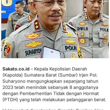
T
e
g
a
s
,
K
a
p
o
l
d
a
S
u
Sakato.co.id
– Kepala Kepolisian Daerah
m
(Kapolda) Sumatera Barat (Sumbar) Irjen Pol.
b
a
Suharyono mengungkapkan sepanjang tahun
r
2023 telah menindak sebanyak 8 anggotanya
P
T
dengan Pemberhentian Tidak dengan Hormat
D
(PTDH) yang telah melakukan pelanggaran berat.
H
8