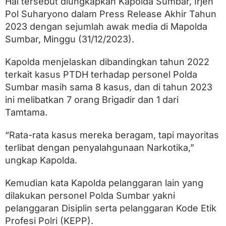
Hal tersebut diungkapkan Kapolda Sumbar, Irjen
A
n
Pol Suharyono dalam Press Release Akhir Tahun
g
2023 dengan sejumlah awak media di Mapolda
g
o
Sumbar, Minggu (31/12/2023).
t
a
Kapolda menjelaskan dibandingkan tahun 2022
n
terkait kasus PTDH terhadap personel Polda
y
a
Sumbar masih sama 8 kasus, dan di tahun 2023
y
ini melibatkan 7 orang Brigadir dan 1 dari
a
n
Tamtama.
g
L
“Rata-rata kasus mereka beragam, tapi mayoritas
a
k
terlibat dengan penyalahgunaan Narkotika,”
u
ungkap Kapolda.
k
a
Kemudian kata Kapolda pelanggaran lain yang
n
P
dilakukan personel Polda Sumbar yakni
e
pelanggaran Disiplin serta pelanggaran Kode Etik
l
a
Profesi Polri (KEPP).