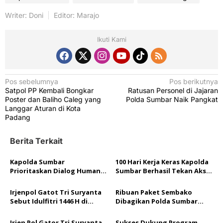
Writer: Doni
Editor: Marajo
Ikuti Kami
N
Pos sebelumnya
Pos berikutnya
Satpol PP Kembali Bongkar
Ratusan Personel di Jajaran
a
Poster dan Baliho Caleg yang
Polda Sumbar Naik Pangkat
v
Langgar Aturan di Kota
Padang
i
g
Berita Terkait
a
Kapolda Sumbar
100 Hari Kerja Keras Kapolda
s
Prioritaskan Dialog Humanis
Sumbar Berhasil Tekan Aksi
i
di Tengah Aksi Mahasiswa
Tawuran dan Balap Liar di
Kota Padang
p
Irjenpol Gatot Tri Suryanta
Ribuan Paket Sembako
Sebut Idulfitri 1446 H di
Dibagikan Polda Sumbar
o
Sumbar Aman dan Kondusif
pada Bazar Ramadan Polri
Presisi dan Baksos
Irjen Pol Gator Tri Suryanta
Sukses Dukung Program