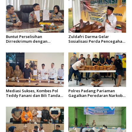
Buntut Perselisihan
Zuldafri Darma Gelar
Dirreskrimum dengan
Sosialisasi Perda Pencegahan
Pengendara Mobil,
Narkoba di Nagari
Wakapolda Sumbar: Jadi
Parambahan
Pelajaran Berharga
Mediasi Sukses, Kombes Pol
Polres Padang Pariaman
Teddy Fanani dan Bili Tanda
Gagalkan Peredaran Narkoba
Tangani Surat Perdamaian
Ukuran Besar, 61 Paket Ganja
Diamankan