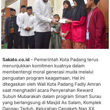
r
a
n
S
e
r
a
h
k
a
n
R
e
Sakato.co.id
– Pemerintah Kota Padang terus
w
menunjukkan komitmen kuatnya dalam
a
r
membentengi moral generasi muda melalui
d
penguatan program keagamaan. Hal ini
S
ditegaskan oleh Wali Kota Padang Fadly Amran
u
b
saat menghadiri acara Penyerahan Reward
u
Subuh Mubarakah dalam program Smart Surau
h
M
yang berlangsung di Masjid As Salam, Komplek
u
Dangau Teduh, Kelurahan Cengkeh Nan XX,