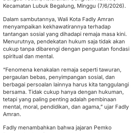
b
Kecamatan Lubuk Begalung, Minggu (7/6/2026).
a
r
a
Dalam sambutannya, Wali Kota Fadly Amran
k
menyampaikan kekhawatirannya terhadap
a
h
tantangan sosial yang dihadapi remaja masa kini.
d
Menurutnya, pendekatan hukum saja tidak akan
i
cukup tanpa dibarengi dengan penguatan fondasi
M
a
spiritual dan mental.
s
j
“Fenomena kenakalan remaja seperti tawuran,
i
d
pergaulan bebas, penyimpangan sosial, dan
A
berbagai persoalan lainnya harus kita tanggulangi
s
bersama. Tidak cukup hanya dengan hukuman,
S
a
tetapi yang paling penting adalah pembinaan
l
mental, moral, pendidikan, dan agama,” ujar Fadly
a
m
Amran.
Fadly menambahkan bahwa jajaran Pemko