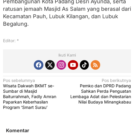
Pembangunan Kota Padang Desri Ayunda, serta
ratusan jemaah Masjid As Salam yang berasal dari
Kecamatan Pauh, Lubuk Kilangan, dan Lubuk
Begalung.
Editor: *
Ikuti Kami
N
Pos sebelumnya
Pos berikutnya
Wisata Dakwah BKMT se-
Pemko dan DPRD Padang
a
Sumbar di Masjid
Sahkan Perda Penguatan
v
Baiturrahmah, Fadly Amran
Lembaga Adat dan Pelestarian
Paparkan Keberhasilan
Nilai Budaya Minangkabau
i
Program ‘Smart Surau’
g
a
s
Komentar