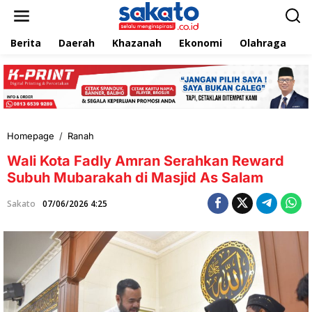
L
e
w
Berita
Daerah
Khazanah
Ekonomi
Olahraga
T
a
t
i
k
e
k
o
n
Homepage
/
Ranah
W
t
a
e
Wali Kota Fadly Amran Serahkan Reward
l
n
i
Subuh Mubarakah di Masjid As Salam
K
o
Sakato
07/06/2026 4:25
t
a
F
a
d
l
y
A
m