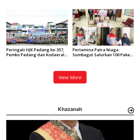
Budaya Kewaspadaan Dini
Sesuaikan Rute Koridor 2 dan
4 Serta Berlakukan Tarif Rp1
Peringati HJK Padang ke-357,
Pertamina Patra Niaga
Pemko Padang dan Kodaeral
Sumbagut Salurkan 100 Paket
II Gelar Baksos dan Aksi Bersih
Bantuan untuk Warga
Sungai Batang Arau
Terdampak Banjir di Padang
View More
Khazanah