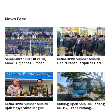
i
p
o
News Feed
s
Semarakkan HUT RI ke-81,
Ketua DPRD Sumbar Muhidi
Kanwil Ditjenpas Sumbar
Hadiri Rapat Paripurna Hari
Gelar Kakanwil Cup di Rutan
Jadi Kota Padang Ke-357
Padang
Tahun
Ketua DPRD Sumbar Muhidi
Dukung Open Ship HJK Padang
Ajak Masyarakat Bangun
Ke-357, Trans Padang