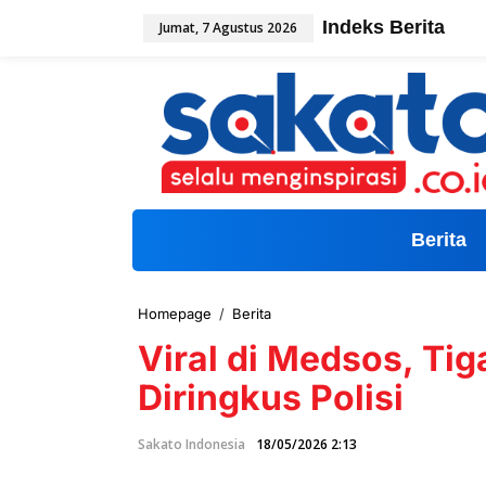
L
Indeks Berita
Jumat, 7 Agustus 2026
e
w
a
t
i
k
e
k
o
n
t
Berita
e
n
Homepage
/
Berita
V
i
Viral di Medsos, Ti
r
a
Diringkus Polisi
l
d
i
Sakato Indonesia
18/05/2026 2:13
M
e