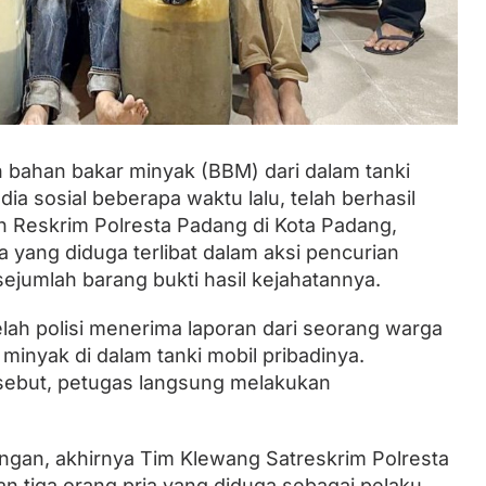
Lantik Ketua DPW dan DPD, Zulhas
Minta Kader PAN Sumbar Kompak
n bahan bakar minyak (BBM) dari dalam tanki
dia sosial beberapa waktu lalu, telah berhasil
 Reskrim Polresta Padang di Kota Padang,
a yang diduga terlibat dalam aksi pencurian
ejumlah barang bukti hasil kejahatannya.
lah polisi menerima laporan dari seorang warga
minyak di dalam tanki mobil pribadinya.
rsebut, petugas langsung melakukan
pangan, akhirnya Tim Klewang Satreskrim Polresta
 tiga orang pria yang diduga sebagai pelaku