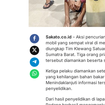
n
g
D
i
r
i
n
g
k
Sakato.co.id
– Aksi pencuria
u
mobil yang sempat viral di me
s
P
diungkap Tim Klewang Satuan
o
Sumatra Barat. Tiga orang pri
l
tersebut diamankan beserta s
i
s
i
Ketiga pelaku diamankan sete
yang kehilangan bahan bakar 
Menindaklanjuti informasi te
penyelidikan.
Dari hasil penyelidikan di la
Padang berhasil mengamankan