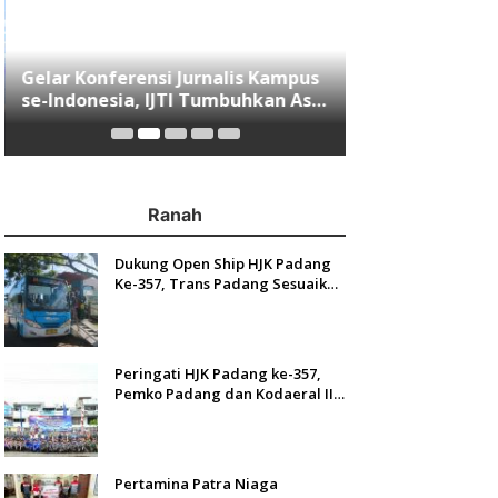
Gelar Konferensi Jurnalis Kampus
Menjawab Mobi
se-Indonesia, IJTI Tumbuhkan Asa
Minang, Indom
di Kalangan Jurnalis Muda di Era
Resmi Mengasp
Disruspi Digital
Ranah
Dukung Open Ship HJK Padang
Ke-357, Trans Padang Sesuaikan
Rute Koridor 2 dan 4 Serta
Berlakukan Tarif Rp1
Peringati HJK Padang ke-357,
Pemko Padang dan Kodaeral II
Gelar Baksos dan Aksi Bersih
Sungai Batang Arau
Pertamina Patra Niaga