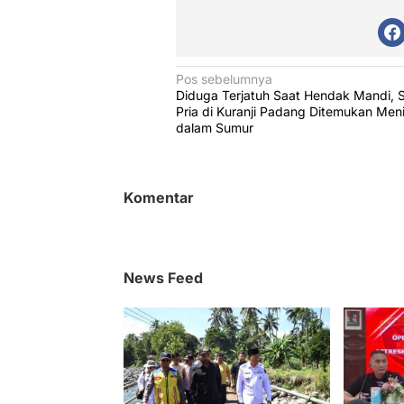
N
Pos sebelumnya
Diduga Terjatuh Saat Hendak Mandi, 
a
Pria di Kuranji Padang Ditemukan Men
v
dalam Sumur
i
g
Komentar
a
s
i
News Feed
p
o
s