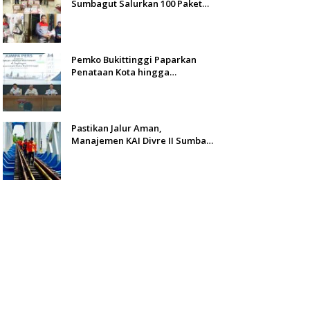
Sumbagut Salurkan 100 Paket
Bantuan untuk Warga
Terdampak Banjir di Padang
Pemko Bukittinggi Paparkan
Penataan Kota hingga
Pengamanan Aset
Pastikan Jalur Aman,
Manajemen KAI Divre II Sumbar
Inspeksi Langsung Prasarana
Kereta Api