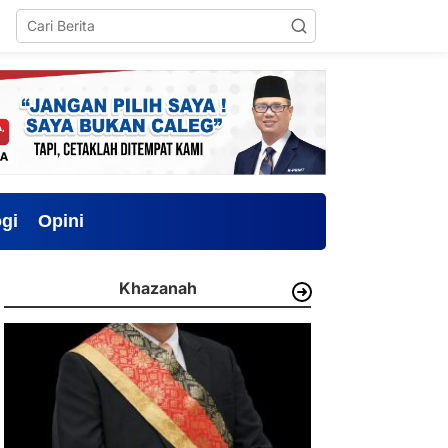
gi
Opini
Khazanah