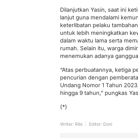
Dilanjutkan Yasin, saat ini k
lanjut guna mendalami kemun
keterlibatan pelaku tambaha
untuk lebih meningkatkan ke
dalam waktu lama serta mema
rumah. Selain itu, warga dimi
menemukan adanya gangguan 
“Atas perbuatannya, ketiga p
pencurian dengan pemberatan
Undang Nomor 1 Tahun 2023
hingga 9 tahun,” pungkas Yas
(*)
Writer: Rilis
Editor: Doni