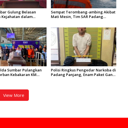
bar Gulung Belasan
Sempat Terombang-ambing Akibat
 Kejahatan dalam
Mati Mesin, Tim SAR Padang
kat dan Sikat
Evakuasi KM Halim Wijaya
g 2026
olda Sumbar Pulangkan
Polisi Ringkus Pengedar Narkoba di
orban Kebakaran KM
Padang Panjang, Enam Paket Ganja
entosa 2 Asal Agam
Kering Berhasil Diamankan
View More