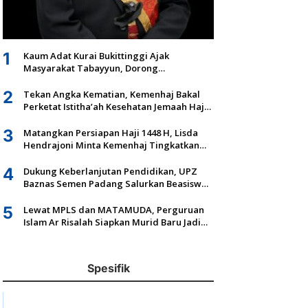
1
Kaum Adat Kurai Bukittinggi Ajak
Masyarakat Tabayyun, Dorong
Musyawarah dan Kepastian Hukum Tanah
Ulayat
2
Tekan Angka Kematian, Kemenhaj Bakal
Perketat Istitha’ah Kesehatan Jemaah Haji
2027
3
Matangkan Persiapan Haji 1448 H, Lisda
Hendrajoni Minta Kemenhaj Tingkatkan
Fasilitas dan Pengawasan
4
Dukung Keberlanjutan Pendidikan, UPZ
Baznas Semen Padang Salurkan Beasiswa
Senilai Rp305,5 Juta
5
Lewat MPLS dan MATAMUDA, Perguruan
Islam Ar Risalah Siapkan Murid Baru Jadi
Generasi Unggul dan Mandiri
Spesifik