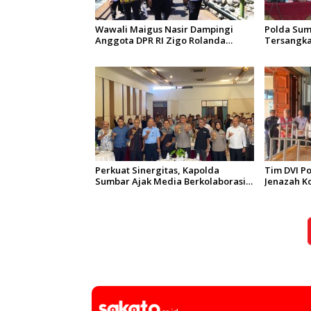
Wawali Maigus Nasir Dampingi
Polda Sum
Anggota DPR RI Zigo Rolanda
Tersangka
Tinjau Rencana Pembangunan
Operasi Pe
Jembatan Kalawi dan Infrastruktur
Singgalan
Pascabanjir di Pauh
Perkuat Sinergitas, Kapolda
Tim DVI P
Sumbar Ajak Media Berkolaborasi
Jenazah K
Bangun Keterbukaan Informasi
Mutiara S
Publik