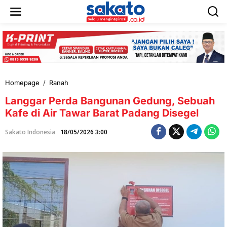
L
e
w
a
t
i
k
e
k
Homepage
/
Ranah
L
o
a
n
Langgar Perda Bangunan Gedung, Sebuah
n
t
g
Kafe di Air Tawar Barat Padang Disegel
e
g
n
a
Sakato Indonesia
18/05/2026 3:00
r
P
e
r
d
a
B
a
n
g