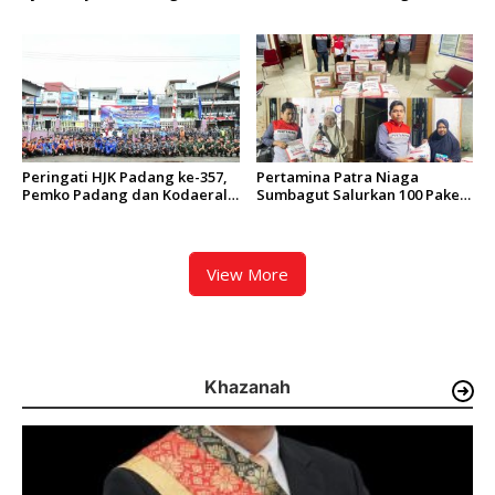
Budaya Kewaspadaan Dini
Sesuaikan Rute Koridor 2 dan
4 Serta Berlakukan Tarif Rp1
Peringati HJK Padang ke-357,
Pertamina Patra Niaga
Pemko Padang dan Kodaeral
Sumbagut Salurkan 100 Paket
II Gelar Baksos dan Aksi Bersih
Bantuan untuk Warga
Sungai Batang Arau
Terdampak Banjir di Padang
View More
Khazanah