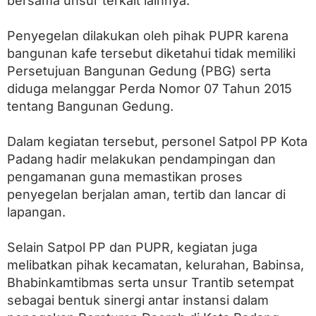
bersama unsur terkait lainnya.
r
T
a
‎Penyegelan dilakukan oleh pihak PUPR karena
w
bangunan kafe tersebut diketahui tidak memiliki
a
r
Persetujuan Bangunan Gedung (PBG) serta
B
diduga melanggar Perda Nomor 07 Tahun 2015
a
tentang Bangunan Gedung.
r
a
t
‎Dalam kegiatan tersebut, personel Satpol PP Kota
P
a
Padang hadir melakukan pendampingan dan
d
pengamanan guna memastikan proses
a
penyegelan berjalan aman, tertib dan lancar di
n
g
lapangan.
D
i
s
‎Selain Satpol PP dan PUPR, kegiatan juga
e
melibatkan pihak kecamatan, kelurahan, Babinsa,
g
Bhabinkamtibmas serta unsur Trantib setempat
e
l
sebagai bentuk sinergi antar instansi dalam