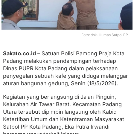
u
n
a
n
G
e
d
Foto: dok. Humas Satpol PP
u
n
g
Sakato.co.id
– Satuan Polisi Pamong Praja Kota
,
Padang melakukan pendampingan terhadap
S
e
Dinas PUPR Kota Padang dalam pelaksanaan
b
penyegelan sebuah kafe yang diduga melanggar
u
a
aturan bangunan gedung, Senin (18/5/2026).
h
K
‎Kegiatan yang berlangsung di Jalan Pinguin,
a
f
Kelurahan Air Tawar Barat, Kecamatan Padang
e
Utara tersebut dipimpin langsung oleh Kabid
d
Ketertiban Umum dan Ketentraman Masyarakat
i
A
Satpol PP Kota Padang, Eka Putra Irwandi
i