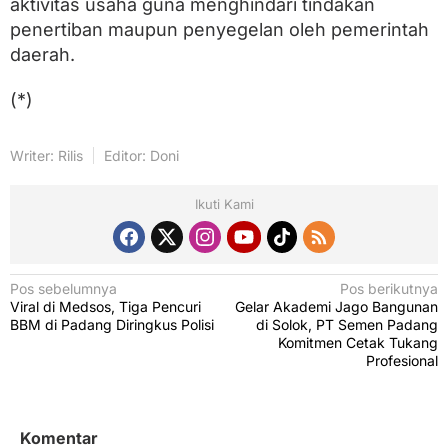
aktivitas usaha guna menghindari tindakan
penertiban maupun penyegelan oleh pemerintah
daerah.
(*)
Writer: Rilis
Editor: Doni
Ikuti Kami
N
Pos sebelumnya
Pos berikutnya
Viral di Medsos, Tiga Pencuri
Gelar Akademi Jago Bangunan
a
BBM di Padang Diringkus Polisi
di Solok, PT Semen Padang
v
Komitmen Cetak Tukang
Profesional
i
g
a
Komentar