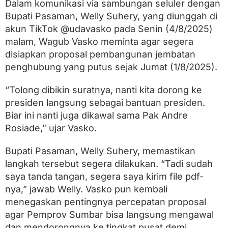
d
Dalam komunikasi via sambungan seluler dengan
i
Bupati Pasaman, Welly Suhery, yang diunggah di
P
akun TikTok @udavasko pada Senin (4/8/2025)
a
s
malam, Wagub Vasko meminta agar segera
a
disiapkan proposal pembangunan jembatan
m
a
penghubung yang putus sejak Jumat (1/8/2025).
n
,
“Tolong dibikin suratnya, nanti kita dorong ke
P
presiden langsung sebagai bantuan presiden.
e
m
Biar ini nanti juga dikawal sama Pak Andre
p
Rosiade,” ujar Vasko.
r
o
v
Bupati Pasaman, Welly Suhery, memastikan
S
langkah tersebut segera dilakukan. “Tadi sudah
u
m
saya tanda tangan, segera saya kirim file pdf-
b
nya,” jawab Welly. Vasko pun kembali
a
menegaskan pentingnya percepatan proposal
r
G
agar Pemprov Sumbar bisa langsung mengawal
e
dan mendorongnya ke tingkat pusat demi