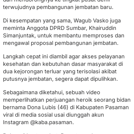
r
terwujudnya pembangunan jembatan baru.
a
k
C
Di kesempatan yang sama, Wagub Vasko juga
e
meminta Anggota DPRD Sumbar, Khairuddin
p
a
Simanjuntak, untuk membantu memproses dan
t
mengawal proposal pembangunan jembatan.
B
a
n
Langkah cepat ini diambil agar akses pelayanan
g
kesehatan dan kebutuhan dasar masyarakat di
u
dua kejorongan terluar yang terisolasi akibat
n
J
putusnya jembatan, segera dapat dipulihkan.
e
m
Sebagaimana diketahui, sebuah video
b
a
memperlihatkan perjuangan heroik seorang bidan
t
bernama Dona Lubis (46) di Kabupaten Pasaman
a
viral di media sosial usai diunggah akun
n
Instagram @kaba.pasaman.