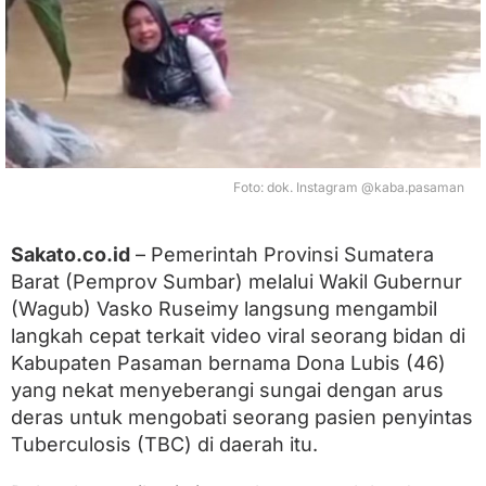
B
i
d
a
n
D
o
n
a
Foto: dok. Instagram @kaba.pasaman
S
e
b
Sakato.co.id
– Pemerintah Provinsi Sumatera
e
r
Barat (Pemprov Sumbar) melalui Wakil Gubernur
a
(Wagub) Vasko Ruseimy langsung mengambil
n
g
langkah cepat terkait video viral seorang bidan di
i
Kabupaten Pasaman bernama Dona Lubis (46)
S
yang nekat menyeberangi sungai dengan arus
u
n
deras untuk mengobati seorang pasien penyintas
g
Tuberculosis (TBC) di daerah itu.
a
i