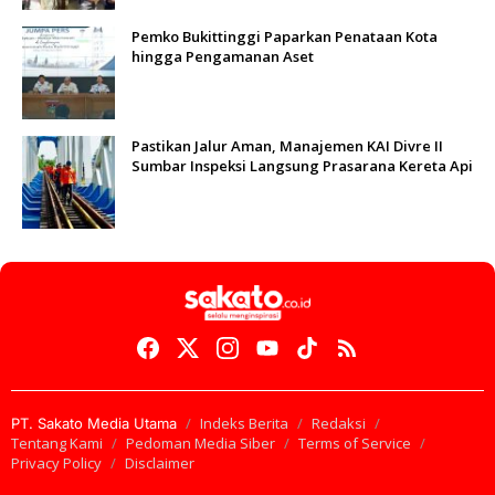
Pemko Bukittinggi Paparkan Penataan Kota
hingga Pengamanan Aset
Pastikan Jalur Aman, Manajemen KAI Divre II
Sumbar Inspeksi Langsung Prasarana Kereta Api
Indeks Berita
Redaksi
PT. Sakato Media Utama
Tentang Kami
Pedoman Media Siber
Terms of Service
Privacy Policy
Disclaimer