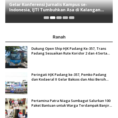
Gelar Konferensi Jurnalis Kampus se-
Indonesia, IJTI Tumbuhkan Asa di Kalangan
Jurnalis Muda di Era Disruspi Digital
Ranah
Dukung Open Ship HJK Padang Ke-357, Trans
Padang Sesuaikan Rute Koridor 2 dan 4 Serta
Berlakukan Tarif Rp1
Peringati HJK Padang ke-357, Pemko Padang
dan Kodaeral II Gelar Baksos dan Aksi Bersih
Sungai Batang Arau
Pertamina Patra Niaga Sumbagut Salurkan 100
Paket Bantuan untuk Warga Terdampak Banjir
di Padang