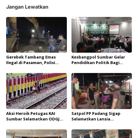
Pemprov Sumbar
Jangan Lewatkan
Gerebek Tambang Emas
Kesbangpol Sumbar Gelar
Ilegal di Pasaman, Polisi
Pendidikan Politik Bagi
Amankan Satu Pelaku dan
Tokoh Masyarakat Pasaman
Ekskavator
dan Pasaman Barat
Aksi Heroik Petugas KAI
Satpol PP Padang Sigap
Sumbar Selamatkan ODGJ
Selamatkan Lansia
dari Percobaan Bunuh Diri di
Terlantar, Sempat Kesulitan
Rel Kereta
Cari Alamat