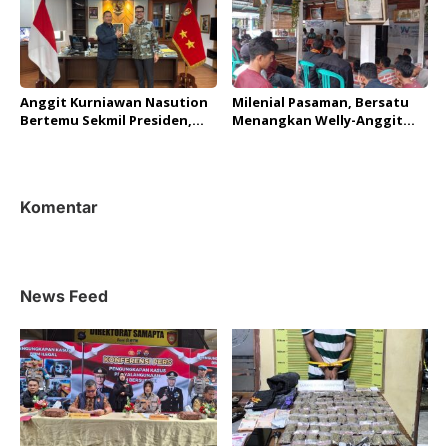
Anggit Kurniawan Nasution
Milenial Pasaman, Bersatu
Bertemu Sekmil Presiden,
Menangkan Welly-Anggit
Dapat Pesan Bijak untuk
untuk Masa Depan
Bangun Pasaman
Komentar
News Feed