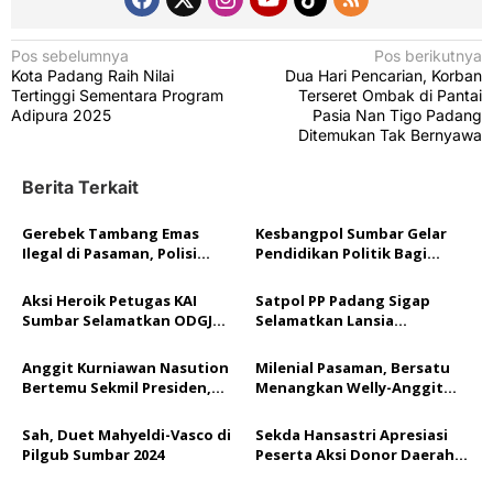
N
Pos sebelumnya
Pos berikutnya
Kota Padang Raih Nilai
Dua Hari Pencarian, Korban
a
Tertinggi Sementara Program
Terseret Ombak di Pantai
v
Adipura 2025
Pasia Nan Tigo Padang
Ditemukan Tak Bernyawa
i
g
Berita Terkait
a
Gerebek Tambang Emas
Kesbangpol Sumbar Gelar
s
Ilegal di Pasaman, Polisi
Pendidikan Politik Bagi
i
Amankan Satu Pelaku dan
Tokoh Masyarakat Pasaman
Ekskavator
dan Pasaman Barat
p
Aksi Heroik Petugas KAI
Satpol PP Padang Sigap
Sumbar Selamatkan ODGJ
Selamatkan Lansia
o
dari Percobaan Bunuh Diri di
Terlantar, Sempat Kesulitan
Rel Kereta
Cari Alamat
s
Anggit Kurniawan Nasution
Milenial Pasaman, Bersatu
Bertemu Sekmil Presiden,
Menangkan Welly-Anggit
Dapat Pesan Bijak untuk
untuk Masa Depan
Bangun Pasaman
Sah, Duet Mahyeldi-Vasco di
Sekda Hansastri Apresiasi
Pilgub Sumbar 2024
Peserta Aksi Donor Daerah
HUT KORPRI ke-52 di Lingkup