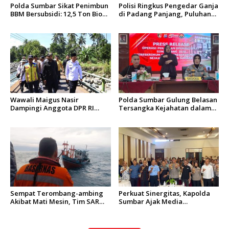
Polda Sumbar Sikat Penimbun
Polisi Ringkus Pengedar Ganja
BBM Bersubsidi: 12,5 Ton Bio
di Padang Panjang, Puluhan
Solar Disita, 7 Orang Jadi
Paket Siap Edar Berhasil
Tersangka
Diamankan
Wawali Maigus Nasir
Polda Sumbar Gulung Belasan
Dampingi Anggota DPR RI
Tersangka Kejahatan dalam
Zigo Rolanda Tinjau Rencana
Operasi Pekat dan Sikat
Pembangunan Jembatan
Singgalang 2026
Kalawi dan Infrastruktur
Pascabanjir di Pauh
Sempat Terombang-ambing
Perkuat Sinergitas, Kapolda
Akibat Mati Mesin, Tim SAR
Sumbar Ajak Media
Padang Evakuasi KM Halim
Berkolaborasi Bangun
Wijaya
Keterbukaan Informasi Publik