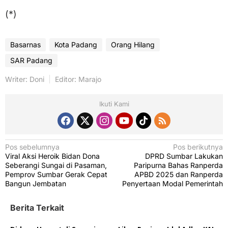
(*)
Basarnas
Kota Padang
Orang Hilang
SAR Padang
Writer: Doni
Editor: Marajo
Ikuti Kami
N
Pos sebelumnya
Pos berikutnya
Viral Aksi Heroik Bidan Dona
DPRD Sumbar Lakukan
a
Seberangi Sungai di Pasaman,
Paripurna Bahas Ranperda
v
Pemprov Sumbar Gerak Cepat
APBD 2025 dan Ranperda
Bangun Jembatan
Penyertaan Modal Pemerintah
i
g
Berita Terkait
a