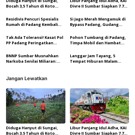
Diduga Hanyut di Sungai,
Libur Panjang Idul Adha, KAI
s
Bocah 3,5 Tahun di Koto
Divre II Sumbar Siapkan 7.792
i
Tapan Pasaman Dicari Tim
Kursi Kereta per Hari
SAR Gabungan
p
Residivis Pencuri Spesialis
Si Jago Merah Mengamuk di
Rumah di Padang Kembali
Bypass Padang, Gudang
o
Ditangkap Tim Resmob
Rongsokan Ludes Terbakar
Polda Sumbar
s
Tak Ada Toleransi! Kasat Pol
Pohon Tumbang di Padang,
PP Padang Peringatkan
Timpa Mobil dan Hambat
Sanksi Berat Bagi Anggota
Akses Jalan By Pass
Terlibat Judi Online
BNNP Sumbar Musnahkan
Langgar Jam Tayang, 5
Narkoba Senilai Miliaran:
Tempat Hiburan Malam
Selamatkan Lebih dari 40
Dibubarkan, 18 Muda-Mudi
Ribu Jiwa!
Ditertibkan
Jangan Lewatkan
Diduga Hanyut di Sungai,
Libur Panjang Idul Adha, KAI
Bocah 3,5 Tahun di Koto
Divre II Sumbar Siapkan 7.792