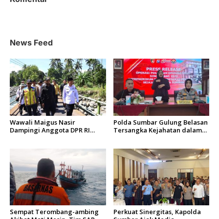
News Feed
Wawali Maigus Nasir
Polda Sumbar Gulung Belasan
Dampingi Anggota DPR RI
Tersangka Kejahatan dalam
Zigo Rolanda Tinjau Rencana
Operasi Pekat dan Sikat
Pembangunan Jembatan
Singgalang 2026
Kalawi dan Infrastruktur
Pascabanjir di Pauh
Sempat Terombang-ambing
Perkuat Sinergitas, Kapolda