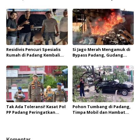
Tapan Pasaman Dicari Tim
Kursi Kereta per Hari
SAR Gabungan
Residivis Pencuri Spesialis
Si Jago Merah Mengamuk di
Rumah di Padang Kembali
Bypass Padang, Gudang
Ditangkap Tim Resmob
Rongsokan Ludes Terbakar
Polda Sumbar
Tak Ada Toleransi! Kasat Pol
Pohon Tumbang di Padang,
PP Padang Peringatkan
Timpa Mobil dan Hambat
Sanksi Berat Bagi Anggota
Akses Jalan By Pass
Terlibat Judi Online
Komentar