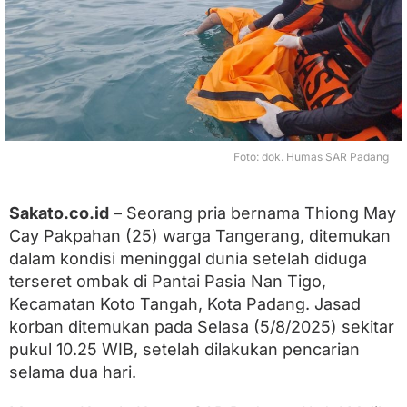
n
,
K
o
r
b
a
n
T
Foto: dok. Humas SAR Padang
e
r
s
Sakato.co.id
– Seorang pria bernama Thiong May
e
r
Cay Pakpahan (25) warga Tangerang, ditemukan
e
dalam kondisi meninggal dunia setelah diduga
t
O
terseret ombak di Pantai Pasia Nan Tigo,
m
Kecamatan Koto Tangah, Kota Padang. Jasad
b
korban ditemukan pada Selasa (5/8/2025) sekitar
a
k
pukul 10.25 WIB, setelah dilakukan pencarian
d
selama dua hari.
i
P