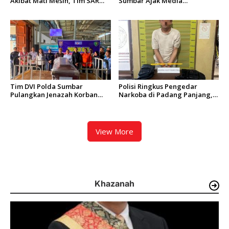
Akibat Mati Mesin, Tim SAR
Sumbar Ajak Media
Padang Evakuasi KM Halim
Berkolaborasi Bangun
Wijaya
Keterbukaan Informasi Publik
Tim DVI Polda Sumbar
Polisi Ringkus Pengedar
Pulangkan Jenazah Korban
Narkoba di Padang Panjang,
Kebakaran KM Mutiara
Enam Paket Ganja Kering
Sentosa 2 Asal Agam
Berhasil Diamankan
View More
Khazanah