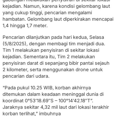
t
kejadian. Namun, karena kondisi gelombang laut
e
m
yang cukup tinggi, pencarian mengalami
u
hambatan. Gelombang laut diperkirakan mencapai
k
a
1,4 hingga 1,7 meter.
n
T
Pencarian dilanjutkan pada hari kedua, Selasa
a
k
(5/8/2025), dengan membagi tim menjadi dua.
B
Tim 1 melakukan penyisiran di sekitar lokasi
e
kejadian. Sementara itu, Tim 2 melakukan
r
n
penyisiran darat di sepanjang bibir pantai sejauh
y
2 kilometer, serta menggunakan drone untuk
a
pencarian dari udara.
w
a
“Pada pukul 10.25 WIB, korban akhirnya
ditemukan dalam keadaan meninggal dunia di
koordinat 0°53’18.69″S – 100°14’42.18″T”.
Jaraknya sekitar 4,32 mil laut dari lokasi terakhir
korban terlihat,” imbuhnya