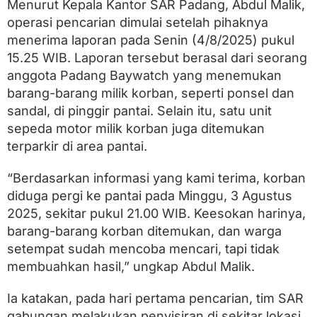
a
Menurut Kepala Kantor SAR Padang, Abdul Malik,
n
operasi pencarian dimulai setelah pihaknya
t
menerima laporan pada Senin (4/8/2025) pukul
a
i
15.25 WIB. Laporan tersebut berasal dari seorang
P
anggota Padang Baywatch yang menemukan
a
s
barang-barang milik korban, seperti ponsel dan
i
sandal, di pinggir pantai. Selain itu, satu unit
a
sepeda motor milik korban juga ditemukan
N
a
terparkir di area pantai.
n
T
“Berdasarkan informasi yang kami terima, korban
i
g
diduga pergi ke pantai pada Minggu, 3 Agustus
o
2025, sekitar pukul 21.00 WIB. Keesokan harinya,
P
barang-barang korban ditemukan, dan warga
a
d
setempat sudah mencoba mencari, tapi tidak
a
membuahkan hasil,” ungkap Abdul Malik.
n
g
D
Ia katakan, pada hari pertama pencarian, tim SAR
i
gabungan melakukan penyisiran di sekitar lokasi