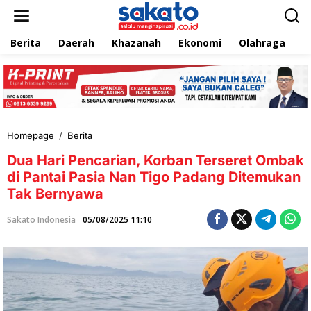
L
e
w
Berita
Daerah
Khazanah
Ekonomi
Olahraga
T
a
t
i
k
e
k
o
n
Homepage
/
Berita
D
t
u
e
Dua Hari Pencarian, Korban Terseret Ombak
a
n
H
di Pantai Pasia Nan Tigo Padang Ditemukan
a
Tak Bernyawa
r
i
Sakato Indonesia
05/08/2025 11:10
P
e
n
c
a
r
i
a