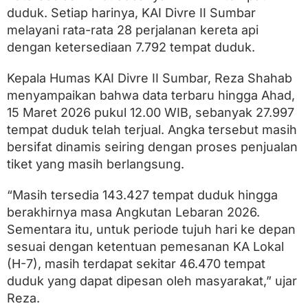
t
duduk. Setiap harinya, KAI Divre II Sumbar
K
e
melayani rata-rata 28 perjalanan kereta api
r
dengan ketersediaan 7.792 tempat duduk.
e
t
a
Kepala Humas KAI Divre II Sumbar, Reza Shahab
A
menyampaikan bahwa data terbaru hingga Ahad,
p
15 Maret 2026 pukul 12.00 WIB, sebanyak 27.997
i
M
tempat duduk telah terjual. Angka tersebut masih
a
bersifat dinamis seiring dengan proses penjualan
s
i
tiket yang masih berlangsung.
h
B
“Masih tersedia 143.427 tempat duduk hingga
i
berakhirnya masa Angkutan Lebaran 2026.
s
a
Sementara itu, untuk periode tujuh hari ke depan
D
sesuai dengan ketentuan pemesanan KA Lokal
i
p
(H-7), masih terdapat sekitar 46.470 tempat
e
duduk yang dapat dipesan oleh masyarakat,” ujar
s
Reza.
a