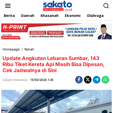
L
e
w
Berita
Daerah
Khazanah
Ekonomi
Olahraga
T
a
t
i
k
e
k
o
n
Homepage
/
Ranah
U
t
p
e
Update Angkutan Lebaran Sumbar, 143
d
n
a
Ribu Tiket Kereta Api Masih Bisa Dipesan,
t
Cek Jadwalnya di Sini
e
A
Sakato Indonesia
15/03/2026 1:45
n
g
k
u
t
a
n
L