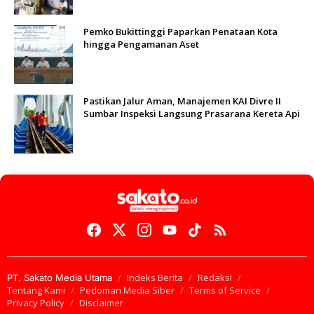
Pemko Bukittinggi Paparkan Penataan Kota
hingga Pengamanan Aset
Pastikan Jalur Aman, Manajemen KAI Divre II
Sumbar Inspeksi Langsung Prasarana Kereta Api
Indeks Berita
Redaksi
PT. Sakato Media Utama
Tentang Kami
Pedoman Media Siber
Terms of Service
Privacy Policy
Disclaimer