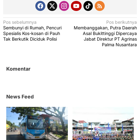
N
Pos sebelumnya
Pos berikutnya
Sembunyi di Rumah, Pencuri
Membanggakan, Putra Daerah
a
Spesialis Kos-kosan di Pauh
Asal Bukittinggi Dipercaya
v
Tak Berkutik Diciduk Polisi
Jabat Direktur PT Agrinas
Palma Nusantara
i
g
a
Komentar
s
i
p
News Feed
o
s