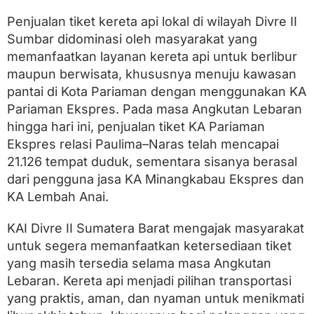
n
,
Penjualan tiket kereta api lokal di wilayah Divre II
C
Sumbar didominasi oleh masyarakat yang
e
k
memanfaatkan layanan kereta api untuk berlibur
J
maupun berwisata, khususnya menuju kawasan
a
pantai di Kota Pariaman dengan menggunakan KA
d
w
Pariaman Ekspres. Pada masa Angkutan Lebaran
a
hingga hari ini, penjualan tiket KA Pariaman
l
n
Ekspres relasi Paulima–Naras telah mencapai
y
21.126 tempat duduk, sementara sisanya berasal
a
dari pengguna jasa KA Minangkabau Ekspres dan
d
i
KA Lembah Anai.
S
i
KAI Divre II Sumatera Barat mengajak masyarakat
n
i
untuk segera memanfaatkan ketersediaan tiket
yang masih tersedia selama masa Angkutan
Lebaran. Kereta api menjadi pilihan transportasi
yang praktis, aman, dan nyaman untuk menikmati