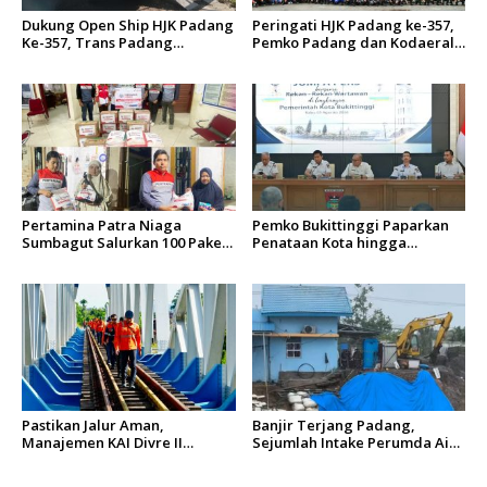
Dukung Open Ship HJK Padang
Peringati HJK Padang ke-357,
Ke-357, Trans Padang
Pemko Padang dan Kodaeral
Sesuaikan Rute Koridor 2 dan
II Gelar Baksos dan Aksi Bersih
4 Serta Berlakukan Tarif Rp1
Sungai Batang Arau
Pertamina Patra Niaga
Pemko Bukittinggi Paparkan
Sumbagut Salurkan 100 Paket
Penataan Kota hingga
Bantuan untuk Warga
Pengamanan Aset
Terdampak Banjir di Padang
Pastikan Jalur Aman,
Banjir Terjang Padang,
Manajemen KAI Divre II
Sejumlah Intake Perumda Air
Sumbar Inspeksi Langsung
Minum Tertimbun Material
Prasarana Kereta Api
dan Distribusi Air Terganggu