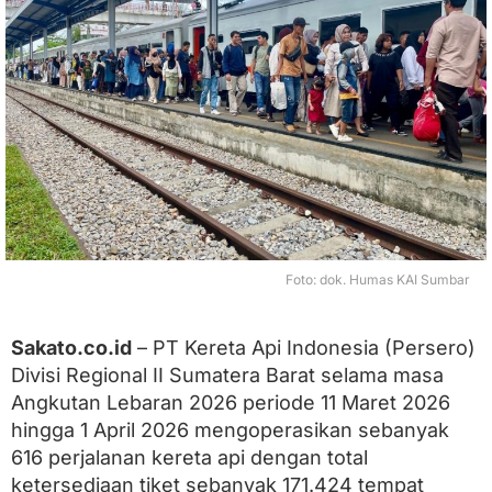
e
b
a
r
a
n
S
u
m
b
a
r
,
1
Foto: dok. Humas KAI Sumbar
4
3
R
Sakato.co.id
– PT Kereta Api Indonesia (Persero)
i
Divisi Regional II Sumatera Barat selama masa
b
u
Angkutan Lebaran 2026 periode 11 Maret 2026
T
hingga 1 April 2026 mengoperasikan sebanyak
i
k
616 perjalanan kereta api dengan total
e
ketersediaan tiket sebanyak 171.424 tempat