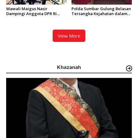
Wawali Maigus Nasir
Polda Sumbar Gulung Belasan
Dampingi Anggota DPR RI
Tersangka Kejahatan dalam
Zigo Rolanda Tinjau Rencana
Operasi Pekat dan Sikat
Pembangunan Jembatan
Singgalang 2026
Kalawi dan Infrastruktur
Pascabanjir di Pauh
View More
Khazanah