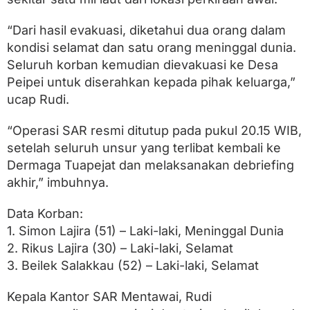
a
i
,
“Dari hasil evakuasi, diketahui dua orang dalam
S
kondisi selamat dan satu orang meninggal dunia.
a
Seluruh korban kemudian dievakuasi ke Desa
t
u
Peipei untuk diserahkan kepada pihak keluarga,”
M
ucap Rudi.
e
n
i
“Operasi SAR resmi ditutup pada pukul 20.15 WIB,
n
setelah seluruh unsur yang terlibat kembali ke
g
Dermaga Tuapejat dan melaksanakan debriefing
g
a
akhir,” imbuhnya.
l
Data Korban:
1. Simon Lajira (51) – Laki-laki, Meninggal Dunia
2. Rikus Lajira (30) – Laki-laki, Selamat
3. Beilek Salakkau (52) – Laki-laki, Selamat
Kepala Kantor SAR Mentawai, Rudi