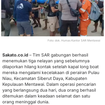
e
r
h
a
s
i
l
T
e
Foto: dok. Humas Kantor SAR Mentawai
m
u
k
Sakato.co.id
– Tim SAR gabungan berhasil
a
n
menemukan tiga nelayan yang sebelumnya
T
dilaporkan hilang kontak setelah kapal long boat
i
g
mereka mengalami kecelakaan di perairan Pulau
a
Niau, Kecamatan Siberut Daya, Kabupaten
N
Kepulauan Mentawai. Dalam operasi pencarian
e
l
yang berlangsung dua hari, dua orang berhasil
a
ditemukan dalam keadaan selamat dan satu
y
a
orang meninggal dunia.