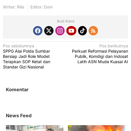
Writer: Rilis
Editor: Doni
Ikuti Kami
N
Pos sebelumnya
Pos berikutnya
SPPG Alai Polda Sumbar
Perkuat Reformasi Pelayanan
a
Bersiap Jadi Role Model:
Publik, Komdigi dan Indosat
v
Terapkan SOP Ketat dan
Latih ASN Muda Kuasai AI
Standar Gizi Nasional
i
g
a
Komentar
s
i
p
News Feed
o
s