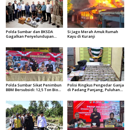
Polda Sumbar dan BKSDA
Si Jago Merah Amuk Rumah
Gagalkan Penyelundupan
Kayu di Kuranji
Puluhan Beo Mentawai di
Bungus
Polda Sumbar Sikat Penimbun
Polisi Ringkus Pengedar Ganja
BBM Bersubsidi: 12,5 Ton Bio
di Padang Panjang, Puluhan
Solar Disita, 7 Orang Jadi
Paket Siap Edar Berhasil
Tersangka
Diamankan