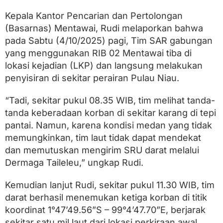
n
y
Kepala Kantor Pencarian dan Pertolongan
a
(Basarnas) Mentawai, Rudi melaporkan bahwa
n
g
pada Sabtu (4/10/2025) pagi, Tim SAR gabungan
H
yang menggunakan RIB 02 Mentawai tiba di
i
l
lokasi kejadian (LKP) dan langsung melakukan
a
penyisiran di sekitar perairan Pulau Niau.
n
g
“Tadi, sekitar pukul 08.35 WIB, tim melihat tanda-
K
o
tanda keberadaan korban di sekitar karang di tepi
n
pantai. Namun, karena kondisi medan yang tidak
t
a
memungkinkan, tim laut tidak dapat mendekat
k
dan memutuskan mengirim SRU darat melalui
d
Dermaga Taileleu,” ungkap Rudi.
i
M
e
Kemudian lanjut Rudi, sekitar pukul 11.30 WIB, tim
n
darat berhasil menemukan ketiga korban di titik
t
a
koordinat 1°47’49.56”S – 99°4’47.70”E, berjarak
w
sekitar satu mil laut dari lokasi perkiraan awal.