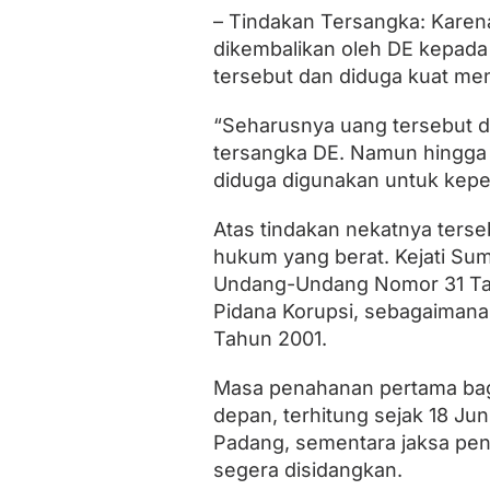
e
– Tindakan Tersangka: Karena
j
dikembalikan oleh DE kepada
a
t
tersebut dan diduga kuat me
i
S
“Seharusnya uang tersebut d
u
m
tersangka DE. Namun hingga s
b
diduga digunakan untuk kepent
a
r
Atas tindakan nekatnya terse
hukum yang berat. Kejati S
Undang-Undang Nomor 31 Ta
Pidana Korupsi, sebagaiman
Tahun 2001.
Masa penahanan pertama bagi
depan, terhitung sejak 18 Juni
Padang, sementara jaksa pen
segera disidangkan.