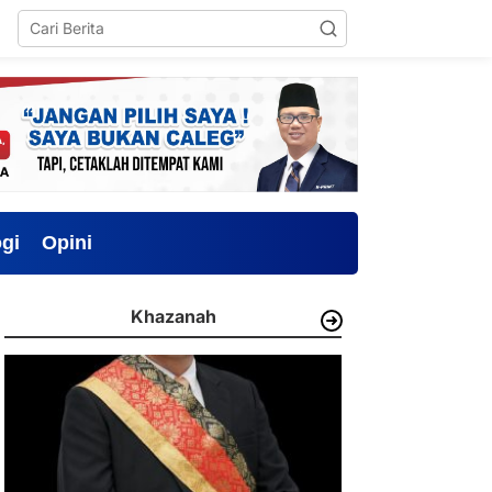
gi
Opini
Khazanah