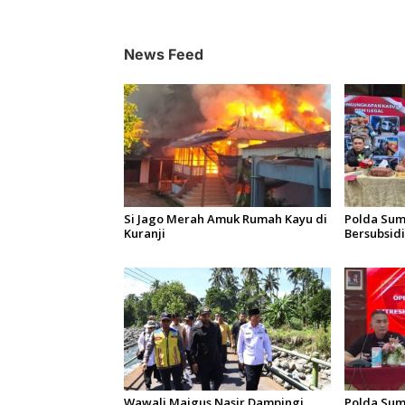
a
s
i
News Feed
p
o
s
Si Jago Merah Amuk Rumah Kayu di
Polda Sum
Kuranji
Bersubsidi:
7 Orang J
Wawali Maigus Nasir Dampingi
Polda Sum