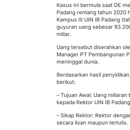
d
Kasus ini bermula saat DE m
a
Padang rentang tahun 2020 
h
a
Kampus III UIN IB Padang (t
r
guyuran uang sebesar 93.200
a
miliar.
U
I
N
Uang tersebut diserahkan ole
I
Manager PT Pembangunan Per
B
P
meninggal dunia.
a
d
Berdasarkan hasil penyidikan,
a
n
berikut:
g
D
– Tujuan Awal: Uang miliaran
i
t
kepada Rektor UIN IB Padang
a
h
– Sikap Rektor: Rektor denga
a
secara lisan maupun tertulis.
n
K