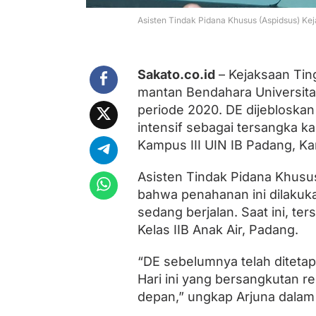
m
b
Asisten Tindak Pidana Khusus (Aspidsus) Ke
a
n
g
u
Sakato.co.id
– Kejaksaan Tin
n
mantan Bendahara Universita
a
n
periode 2020. DE dijebloskan
K
intensif sebagai tersangka 
a
Kampus III UIN IB Padang, Ka
m
p
u
Asisten Tindak Pidana Khusu
s
bahwa penahanan ini dilakuk
,
M
sedang berjalan. Saat ini, te
a
Kelas IIB Anak Air, Padang.
n
t
a
“DE sebelumnya telah diteta
n
Hari ini yang bersangkutan r
B
depan,” ungkap Arjuna dalam
e
n