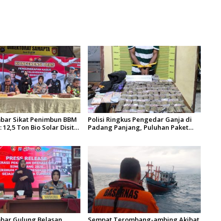
bar Sikat Penimbun BBM
Polisi Ringkus Pengedar Ganja di
 12,5 Ton Bio Solar Disita,
Padang Panjang, Puluhan Paket
adi Tersangka
Siap Edar Berhasil Diamankan
bar Gulung Belasan
Sempat Terombang-ambing Akibat