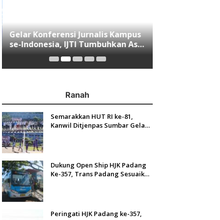
Gelar Konferensi Jurnalis Kampus
Menjawab Mobi
se-Indonesia, IJTI Tumbuhkan Asa
Minang, Indom
di Kalangan Jurnalis Muda di Era
Resmi Mengasp
Disruspi Digital
Ranah
Semarakkan HUT RI ke-81,
Kanwil Ditjenpas Sumbar Gelar
Kakanwil Cup di Rutan Padang
Dukung Open Ship HJK Padang
Ke-357, Trans Padang Sesuaikan
Rute Koridor 2 dan 4 Serta
Berlakukan Tarif Rp1
Peringati HJK Padang ke-357,