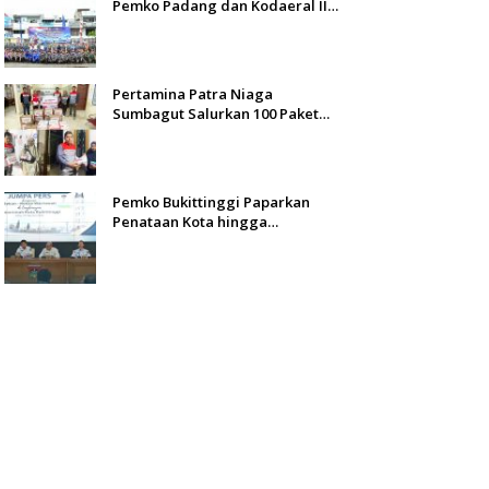
Pemko Padang dan Kodaeral II
Gelar Baksos dan Aksi Bersih
Sungai Batang Arau
Pertamina Patra Niaga
Sumbagut Salurkan 100 Paket
Bantuan untuk Warga
Terdampak Banjir di Padang
Pemko Bukittinggi Paparkan
Penataan Kota hingga
Pengamanan Aset