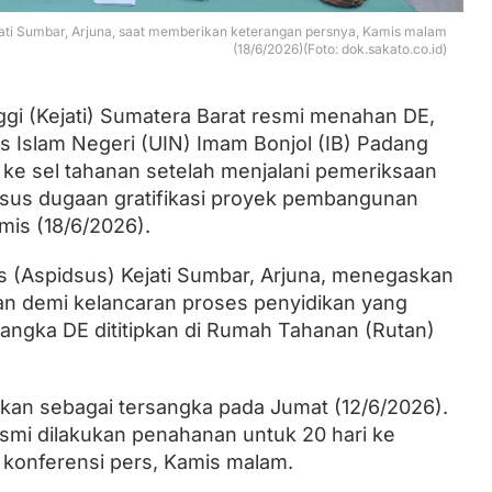
jati Sumbar, Arjuna, saat memberikan keterangan persnya, Kamis malam
(18/6/2026)(Foto: dok.sakato.co.id)
Lantik Ketua DPW dan DPD, Zulhas
Minta Kader PAN Sumbar Kompak
ggi (Kejati) Sumatera Barat resmi menahan DE,
s Islam Negeri (UIN) Imam Bonjol (IB) Padang
 ke sel tahanan setelah menjalani pemeriksaan
kasus dugaan gratifikasi proyek pembangunan
mis (18/6/2026).
s (Aspidsus) Kejati Sumbar, Arjuna, menegaskan
an demi kelancaran proses penyidikan yang
rsangka DE dititipkan di Rumah Tahanan (Rutan)
pkan sebagai tersangka pada Jumat (12/6/2026).
esmi dilakukan penahanan untuk 20 hari ke
 konferensi pers, Kamis malam.