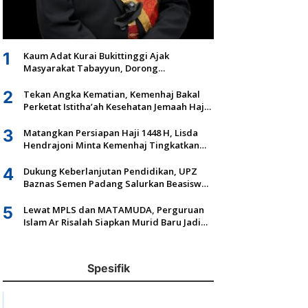
1
Kaum Adat Kurai Bukittinggi Ajak
Masyarakat Tabayyun, Dorong
Musyawarah dan Kepastian Hukum Tanah
Ulayat
2
Tekan Angka Kematian, Kemenhaj Bakal
Perketat Istitha’ah Kesehatan Jemaah Haji
2027
3
Matangkan Persiapan Haji 1448 H, Lisda
Hendrajoni Minta Kemenhaj Tingkatkan
Fasilitas dan Pengawasan
4
Dukung Keberlanjutan Pendidikan, UPZ
Baznas Semen Padang Salurkan Beasiswa
Senilai Rp305,5 Juta
5
Lewat MPLS dan MATAMUDA, Perguruan
Islam Ar Risalah Siapkan Murid Baru Jadi
Generasi Unggul dan Mandiri
Spesifik