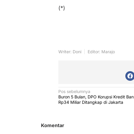
(*)
Writer: Doni
Editor: Marajo
N
Pos sebelumnya
Buron 5 Bulan, DPO Korupsi Kredit B
a
Rp34 Miliar Ditangkap di Jakarta
v
i
g
Komentar