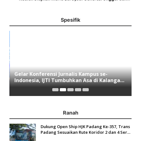
Mandiri
Spesifik
Gelar Konferensi Jurnalis Kampus se-
M
Indonesia, IJTI Tumbuhkan Asa di Kalangan
I
Jurnalis Muda di Era Disruspi Digital
K
Ranah
Dukung Open Ship HJK Padang Ke-357, Trans
Padang Sesuaikan Rute Koridor 2 dan 4 Serta
Berlakukan Tarif Rp1