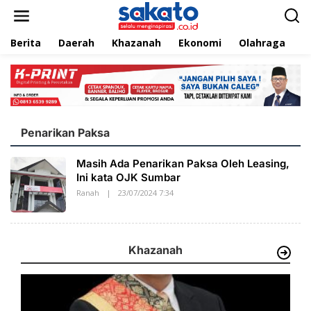
L
e
w
Berita
Daerah
Khazanah
Ekonomi
Olahraga
T
a
t
i
k
e
k
o
n
Penarikan Paksa
t
e
Masih Ada Penarikan Paksa Oleh Leasing,
n
Ini kata OJK Sumbar
Ranah
|
23/07/2024 7:34
O
L
E
H
S
A
Khazanah
K
A
T
O