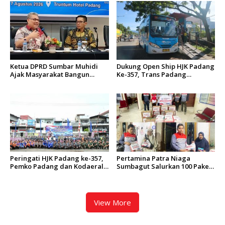
Ketua DPRD Sumbar Muhidi
Dukung Open Ship HJK Padang
Ajak Masyarakat Bangun
Ke-357, Trans Padang
Budaya Kewaspadaan Dini
Sesuaikan Rute Koridor 2 dan
4 Serta Berlakukan Tarif Rp1
Peringati HJK Padang ke-357,
Pertamina Patra Niaga
Pemko Padang dan Kodaeral
Sumbagut Salurkan 100 Paket
II Gelar Baksos dan Aksi Bersih
Bantuan untuk Warga
Sungai Batang Arau
Terdampak Banjir di Padang
View More