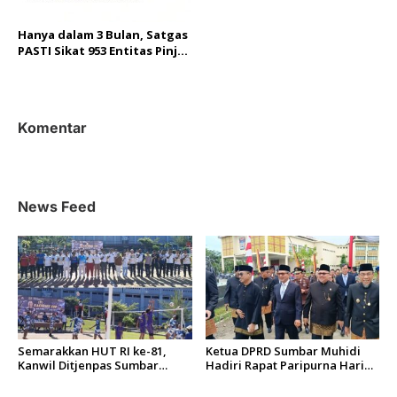
Hanya dalam 3 Bulan, Satgas
PASTI Sikat 953 Entitas Pinjol
Ilegal dan Penawaran
Investasi Ilegal
Komentar
News Feed
Semarakkan HUT RI ke-81,
Ketua DPRD Sumbar Muhidi
Kanwil Ditjenpas Sumbar
Hadiri Rapat Paripurna Hari
Gelar Kakanwil Cup di Rutan
Jadi Kota Padang Ke-357
Padang
Tahun