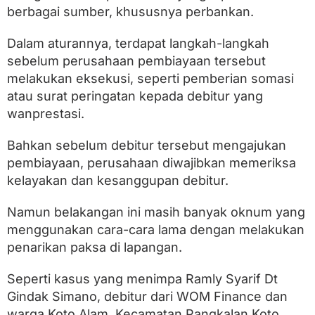
t
berbagai sumber, khususnya perbankan.
a
O
J
Dalam aturannya, terdapat langkah-langkah
K
sebelum perusahaan pembiayaan tersebut
S
melakukan eksekusi, seperti pemberian somasi
u
m
atau surat peringatan kepada debitur yang
b
wanprestasi.
a
r
Bahkan sebelum debitur tersebut mengajukan
pembiayaan, perusahaan diwajibkan memeriksa
kelayakan dan kesanggupan debitur.
Namun belakangan ini masih banyak oknum yang
menggunakan cara-cara lama dengan melakukan
penarikan paksa di lapangan.
Seperti kasus yang menimpa Ramly Syarif Dt
Gindak Simano, debitur dari WOM Finance dan
warga Koto Alam, Kecamatan Pangkalan Koto