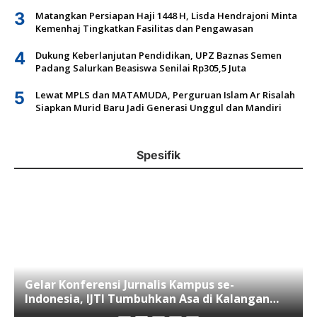
3
Matangkan Persiapan Haji 1448 H, Lisda Hendrajoni Minta
Kemenhaj Tingkatkan Fasilitas dan Pengawasan
4
Dukung Keberlanjutan Pendidikan, UPZ Baznas Semen
Padang Salurkan Beasiswa Senilai Rp305,5 Juta
5
Lewat MPLS dan MATAMUDA, Perguruan Islam Ar Risalah
Siapkan Murid Baru Jadi Generasi Unggul dan Mandiri
Spesifik
Gelar Konferensi Jurnalis Kampus se-
Indonesia, IJTI Tumbuhkan Asa di Kalangan
Jurnalis Muda di Era Disruspi Digital