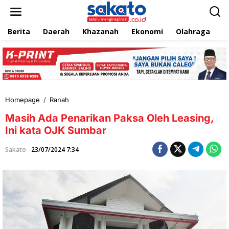
L
e
w
Berita
Daerah
Khazanah
Ekonomi
Olahraga
T
a
t
i
k
e
k
o
n
Homepage
/
Ranah
M
t
a
e
Masih Ada Penarikan Paksa Oleh Leasing,
s
n
i
Ini kata OJK Sumbar
h
A
Sakato
23/07/2024 7:34
d
a
P
e
n
a
r
i
k