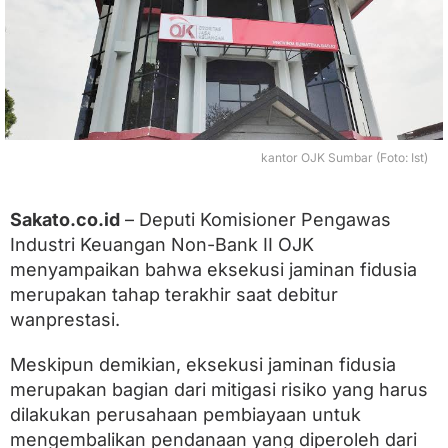
a
n
P
a
k
s
a
O
kantor OJK Sumbar (Foto: Ist)
l
e
h
L
Sakato.co.id
– Deputi Komisioner Pengawas
e
Industri Keuangan Non-Bank II OJK
a
menyampaikan bahwa eksekusi jaminan fidusia
s
i
merupakan tahap terakhir saat debitur
n
wanprestasi.
g
,
I
Meskipun demikian, eksekusi jaminan fidusia
n
merupakan bagian dari mitigasi risiko yang harus
i
dilakukan perusahaan pembiayaan untuk
k
a
mengembalikan pendanaan yang diperoleh dari