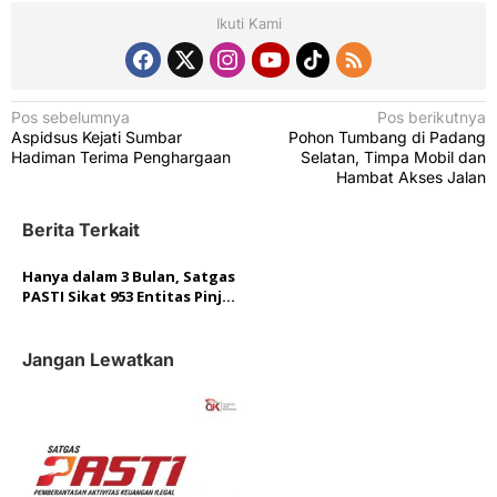
Ikuti Kami
N
Pos sebelumnya
Pos berikutnya
Aspidsus Kejati Sumbar
Pohon Tumbang di Padang
a
Hadiman Terima Penghargaan
Selatan, Timpa Mobil dan
v
Hambat Akses Jalan
i
Berita Terkait
g
a
Hanya dalam 3 Bulan, Satgas
PASTI Sikat 953 Entitas Pinjol
s
Ilegal dan Penawaran
i
Investasi Ilegal
Jangan Lewatkan
p
o
s