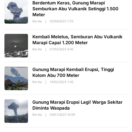
Berdentum Keras, Gunung Marapi
A
O
K
N
Semburkan Abu Vulkanik Setinggi 1.500
A
E
Meter
T
S
O
I
Berita
|
03/04/2025 7:35
O
A
L
E
H
Kembali Meletus, Semburan Abu Vulkanik
S
A
Marapi Capai 1.200 Meter
K
Berita
|
07/03/2025 4:45
O
A
L
T
E
O
H
S
Gunung Marapi Kembali Erupsi, Tinggi
A
K
Kolom Abu 700 Meter
A
Berita
|
19/02/2025 7:45
O
T
L
O
E
H
S
Gunung Marapi Erupsi Lagi! Warga Sekitar
A
K
Diminta Waspada
A
Berita
|
04/01/2025 10:09
O
T
L
O
E
H
S