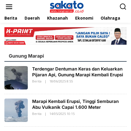
L
e
w
Berita
Daerah
Khazanah
Ekonomi
Olahraga
T
a
t
i
k
e
k
o
n
Gunung Marapi
t
e
Terdengar Dentuman Keras dan Keluarkan
n
Pijaran Api, Gunung Marapi Kembali Erupsi
Berita
|
18/06/2025 8:55
O
L
E
H
S
Marapi Kembali Erupsi, Tinggi Semburan
A
K
Abu Vulkanik Capai 1.600 Meter
A
Berita
|
14/05/2025 10:15
O
T
L
O
E
I
H
N
S
D