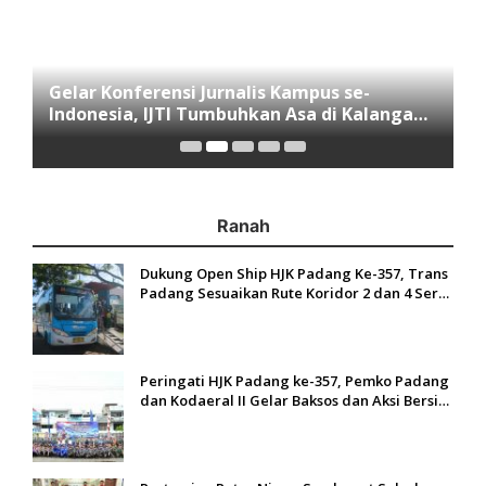
Gelar Konferensi Jurnalis Kampus se-
M
Indonesia, IJTI Tumbuhkan Asa di Kalangan
I
Jurnalis Muda di Era Disruspi Digital
K
Ranah
Dukung Open Ship HJK Padang Ke-357, Trans
Padang Sesuaikan Rute Koridor 2 dan 4 Serta
Berlakukan Tarif Rp1
Peringati HJK Padang ke-357, Pemko Padang
dan Kodaeral II Gelar Baksos dan Aksi Bersih
Sungai Batang Arau