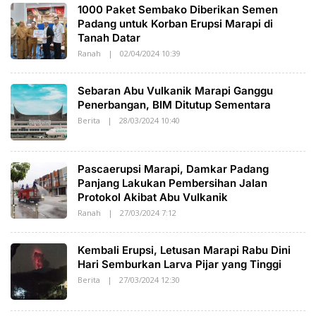
H
1000 Paket Sembako Diberikan Semen
S
A
Padang untuk Korban Erupsi Marapi di
K
Tanah Datar
A
T
Ranah
|
02/04/2024 10:39
O
O
L
E
H
Sebaran Abu Vulkanik Marapi Ganggu
S
A
Penerbangan, BIM Ditutup Sementara
K
Berita
|
28/03/2024 10:40
O
A
L
T
E
O
H
S
Pascaerupsi Marapi, Damkar Padang
A
K
Panjang Lakukan Pembersihan Jalan
A
Protokol Akibat Abu Vulkanik
T
O
Ranah
|
27/03/2024 7:12
O
L
E
H
Kembali Erupsi, Letusan Marapi Rabu Dini
S
A
Hari Semburkan Larva Pijar yang Tinggi
K
Berita
|
27/03/2024 12:30
O
A
L
T
E
O
H