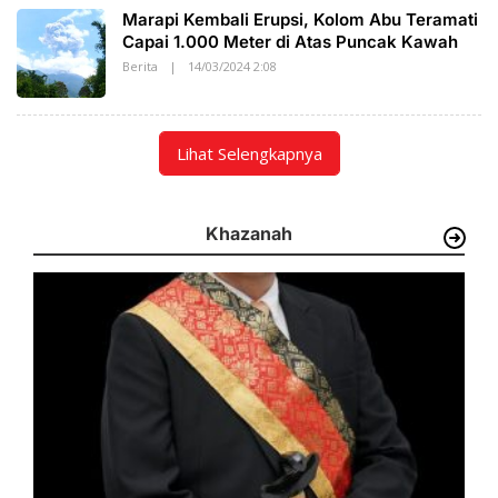
S
Marapi Kembali Erupsi, Kolom Abu Teramati
A
K
Capai 1.000 Meter di Atas Puncak Kawah
A
Berita
|
14/03/2024 2:08
O
T
L
O
E
H
S
A
Lihat Selengkapnya
K
A
T
O
Khazanah