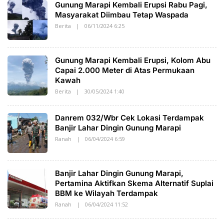
Gunung Marapi Kembali Erupsi Rabu Pagi,
A
K
Masyarakat Diimbau Tetap Waspada
A
Berita
|
06/11/2024 6:25
O
T
L
O
E
H
S
Gunung Marapi Kembali Erupsi, Kolom Abu
A
K
Capai 2.000 Meter di Atas Permukaan
A
Kawah
T
O
Berita
|
30/05/2024 1:40
O
L
E
H
Danrem 032/Wbr Cek Lokasi Terdampak
S
A
Banjir Lahar Dingin Gunung Marapi
K
Ranah
|
06/04/2024 6:59
O
A
L
T
E
O
H
S
Banjir Lahar Dingin Gunung Marapi,
A
K
Pertamina Aktifkan Skema Alternatif Suplai
A
BBM ke Wilayah Terdampak
T
O
Ranah
|
06/04/2024 11:52
O
L
E