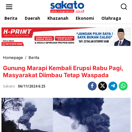
L
e
w
Berita
Daerah
Khazanah
Ekonomi
Olahraga
T
a
t
i
k
e
k
o
n
Homepage
/
Berita
G
t
u
e
Gunung Marapi Kembali Erupsi Rabu Pagi,
n
n
u
Masyarakat Diimbau Tetap Waspada
n
g
Sakato
06/11/2024 6:25
M
a
r
a
p
i
K
e
m