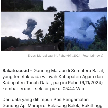
b
a
l
i
E
r
u
p
s
i
R
a
Erupsi Marapi pagi ini, Rabu (6/11/2024)(Foto: Istimewa)
b
u
P
a
Sakato.co.id
– Gunung Marapi di Sumatera Barat,
g
yang terletak pada wilayah Kabupaten Agam dan
i
Kabupaten Tanah Datar, pag ini Rabu (6/11/2024)
,
M
kembali erupsi, sekitar pukul 05:44 Wib.
a
s
Dari data yang dihimpun Pos Pengamatan
y
a
Gunung Api Marapi di Belakang Balok, Bukittinggi