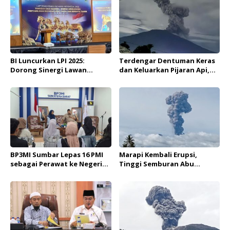
BI Luncurkan LPI 2025:
Terdengar Dentuman Keras
Dorong Sinergi Lawan
dan Keluarkan Pijaran Api,
Perlambatan Ekonomi dan
Gunung Marapi Kembali
Dampak Bencana
Erupsi
BP3MI Sumbar Lepas 16 PMI
Marapi Kembali Erupsi,
sebagai Perawat ke Negeri
Tinggi Semburan Abu
Sakura
Vulkanik Capai 1.600 Meter