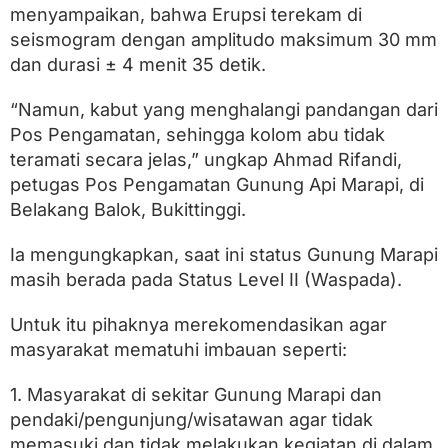
r
menyampaikan, bahwa Erupsi terekam di
a
seismogram dengan amplitudo maksimum 30 mm
k
a
dan durasi ± 4 menit 35 detik.
t
D
“Namun, kabut yang menghalangi pandangan dari
i
i
Pos Pengamatan, sehingga kolom abu tidak
m
teramati secara jelas,” ungkap Ahmad Rifandi,
b
a
petugas Pos Pengamatan Gunung Api Marapi, di
u
Belakang Balok, Bukittinggi.
T
e
Ia mengungkapkan, saat ini status Gunung Marapi
t
a
masih berada pada Status Level II (Waspada).
p
W
Untuk itu pihaknya merekomendasikan agar
a
s
masyarakat mematuhi imbauan seperti:
p
a
1. Masyarakat di sekitar Gunung Marapi dan
d
a
pendaki/pengunjung/wisatawan agar tidak
memasuki dan tidak melakukan kegiatan di dalam