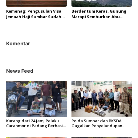
Kemenag: Pengusulan Visa
Berdentum Keras, Gunung
Jemaah Haji Sumbar Sudah
Marapi Semburkan Abu
Mencapai Angka 93,33 persen
Vulkanik Setinggi 1.500
Meter
Komentar
News Feed
Kurang dari 24 Jam, Pelaku
Polda Sumbar dan BKSDA
Curanmor di Padang Berhasil
Gagalkan Penyelundupan
Diciduk Tim Klewang
Puluhan Beo Mentawai di
Bungus