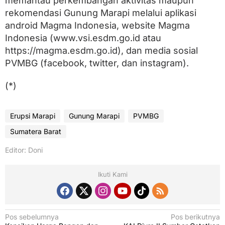
memantau perkembangan aktivitas maupun
rekomendasi Gunung Marapi melalui aplikasi
android Magma Indonesia, website Magma
Indonesia (www.vsi.esdm.go.id atau
https://magma.esdm.go.id), dan media sosial
PVMBG (facebook, twitter, dan instagram).
(*)
Erupsi Marapi
Gunung Marapi
PVMBG
Sumatera Barat
Editor: Doni
Ikuti Kami
N
Pos sebelumnya
Pos berikutnya