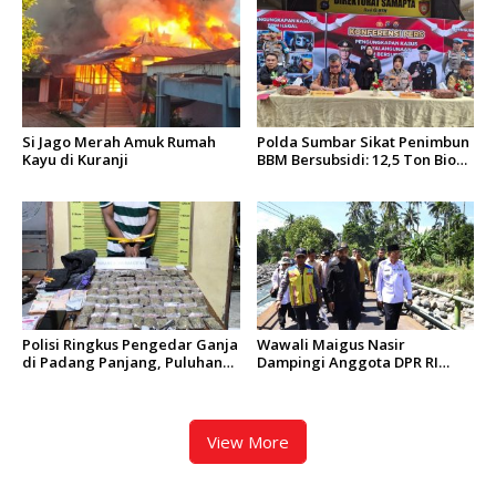
Si Jago Merah Amuk Rumah
Polda Sumbar Sikat Penimbun
Kayu di Kuranji
BBM Bersubsidi: 12,5 Ton Bio
Solar Disita, 7 Orang Jadi
Tersangka
Polisi Ringkus Pengedar Ganja
Wawali Maigus Nasir
di Padang Panjang, Puluhan
Dampingi Anggota DPR RI
Paket Siap Edar Berhasil
Zigo Rolanda Tinjau Rencana
Diamankan
Pembangunan Jembatan
Kalawi dan Infrastruktur
Pascabanjir di Pauh
View More