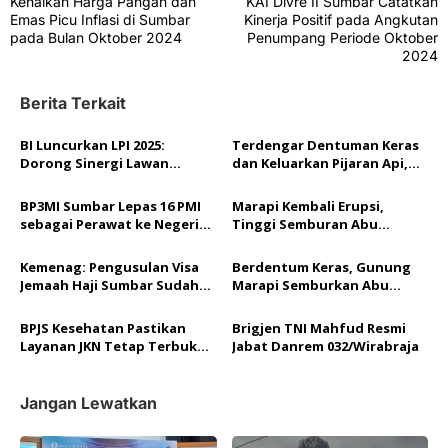
Kenaikan Harga Pangan dan
KAI Divre II Sumbar Catatkan
a
Emas Picu Inflasi di Sumbar
Kinerja Positif pada Angkutan
v
pada Bulan Oktober 2024
Penumpang Periode Oktober
2024
i
g
Berita Terkait
a
BI Luncurkan LPI 2025:
Terdengar Dentuman Keras
s
Dorong Sinergi Lawan
dan Keluarkan Pijaran Api,
i
Perlambatan Ekonomi dan
Gunung Marapi Kembali
Dampak Bencana
Erupsi
p
BP3MI Sumbar Lepas 16 PMI
Marapi Kembali Erupsi,
sebagai Perawat ke Negeri
Tinggi Semburan Abu
o
Sakura
Vulkanik Capai 1.600 Meter
s
Kemenag: Pengusulan Visa
Berdentum Keras, Gunung
Jemaah Haji Sumbar Sudah
Marapi Semburkan Abu
Mencapai Angka 93,33 persen
Vulkanik Setinggi 1.500
Meter
BPJS Kesehatan Pastikan
Brigjen TNI Mahfud Resmi
Layanan JKN Tetap Terbuka
Jabat Danrem 032/Wirabraja
Selama Libur Lebaran 2025
Jangan Lewatkan