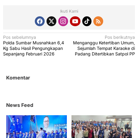
Ikuti Kami
N
Pos sebelumnya
Pos berikutnya
Polda Sumbar Musnahkan 6,4
Menganggu Ketertiban Umum,
a
Kg Sabu Hasil Pengungkapan
Sejumlah Tempat Karaoke di
v
Sepanjang Februari 2026
Padang Ditertibkan Satpol PP
i
g
Komentar
a
s
i
News Feed
p
o
s