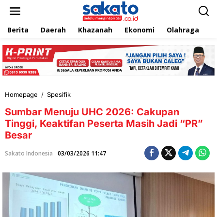
L
e
w
Berita
Daerah
Khazanah
Ekonomi
Olahraga
T
a
t
i
k
e
k
o
n
Homepage
/
Spesifik
S
t
u
e
Sumbar Menuju UHC 2026: Cakupan
m
n
b
Tinggi, Keaktifan Peserta Masih Jadi “PR”
a
Besar
r
M
Sakato Indonesia
03/03/2026 11:47
e
n
u
j
u
U
H
C