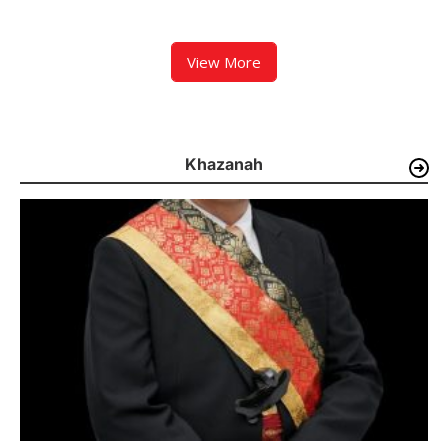
dalam Grup H
Terpilih Ikuti BRI Fellowship
Journalism 2026
View More
Khazanah