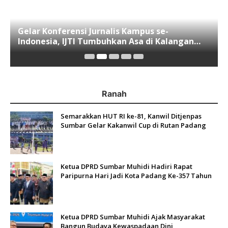
Gelar Konferensi Jurnalis Kampus se-
Indonesia, IJTI Tumbuhkan Asa di Kalangan
Jurnalis Muda di Era Disruspi Digital
Ranah
Semarakkan HUT RI ke-81, Kanwil Ditjenpas
Sumbar Gelar Kakanwil Cup di Rutan Padang
Ketua DPRD Sumbar Muhidi Hadiri Rapat
Paripurna Hari Jadi Kota Padang Ke-357 Tahun
Ketua DPRD Sumbar Muhidi Ajak Masyarakat
Bangun Budaya Kewaspadaan Dini