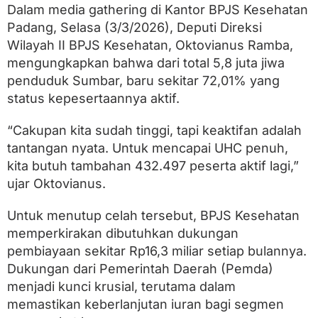
i
Dalam media gathering di Kantor BPJS Kesehatan
f
Padang, Selasa (3/3/2026), Deputi Direksi
a
n
Wilayah II BPJS Kesehatan, Oktovianus Ramba,
P
mengungkapkan bahwa dari total 5,8 juta jiwa
e
s
penduduk Sumbar, baru sekitar 72,01% yang
e
status kepesertaannya aktif.
r
t
“Cakupan kita sudah tinggi, tapi keaktifan adalah
a
M
tantangan nyata. Untuk mencapai UHC penuh,
a
kita butuh tambahan 432.497 peserta aktif lagi,”
s
i
ujar Oktovianus.
h
J
Untuk menutup celah tersebut, BPJS Kesehatan
a
d
memperkirakan dibutuhkan dukungan
i
pembiayaan sekitar Rp16,3 miliar setiap bulannya.
"
Dukungan dari Pemerintah Daerah (Pemda)
P
R
menjadi kunci krusial, terutama dalam
"
memastikan keberlanjutan iuran bagi segmen
B