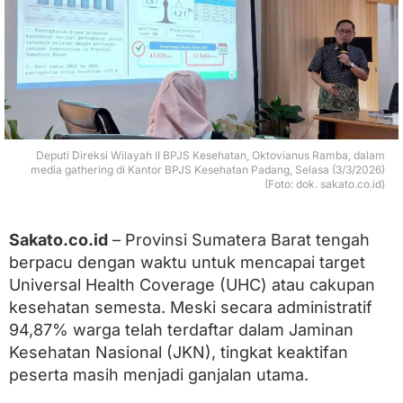
2
0
2
6
:
C
a
k
u
Deputi Direksi Wilayah II BPJS Kesehatan, Oktovianus Ramba, dalam
p
media gathering di Kantor BPJS Kesehatan Padang, Selasa (3/3/2026)
a
(Foto: dok. sakato.co.id)
n
T
i
Sakato.co.id
– Provinsi Sumatera Barat tengah
n
g
berpacu dengan waktu untuk mencapai target
g
Universal Health Coverage (UHC) atau cakupan
i
kesehatan semesta. Meski secara administratif
,
K
94,87% warga telah terdaftar dalam Jaminan
e
Kesehatan Nasional (JKN), tingkat keaktifan
a
k
peserta masih menjadi ganjalan utama.
t