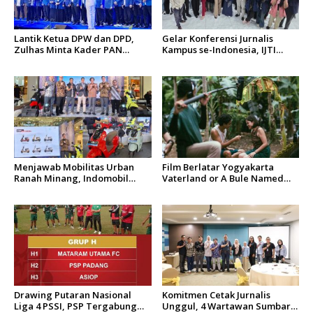
Lantik Ketua DPW dan DPD,
Gelar Konferensi Jurnalis
Zulhas Minta Kader PAN
Kampus se-Indonesia, IJTI
Sumbar Kompak
Tumbuhkan Asa di Kalangan
Jurnalis Muda di Era Disruspi
Digital
Menjawab Mobilitas Urban
Film Berlatar Yogyakarta
Ranah Minang, Indomobil
Vaterland or A Bule Named
eMotor QT Resmi Mengaspal
Yanto Menang Penghargaan
di Kota Padang
di Cannes Film Festival 2026
Drawing Putaran Nasional
Komitmen Cetak Jurnalis
Liga 4 PSSI, PSP Tergabung
Unggul, 4 Wartawan Sumbar