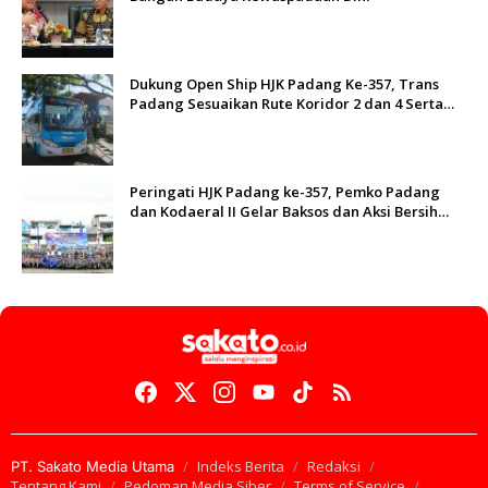
Dukung Open Ship HJK Padang Ke-357, Trans
Padang Sesuaikan Rute Koridor 2 dan 4 Serta
Berlakukan Tarif Rp1
Peringati HJK Padang ke-357, Pemko Padang
dan Kodaeral II Gelar Baksos dan Aksi Bersih
Sungai Batang Arau
Indeks Berita
Redaksi
PT. Sakato Media Utama
Tentang Kami
Pedoman Media Siber
Terms of Service