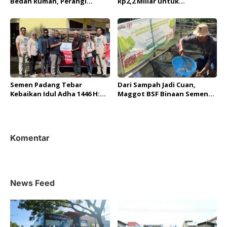
Bedah Rumah, Perangi
Rp2,2 Miliar untuk
Stunting dari Lingkungan
Pemberdayaan Masyarakat,
Terdekat
4.400 Warga Siap Terima
Manfaat!
Semen Padang Tebar
Dari Sampah Jadi Cuan,
Kebaikan Idul Adha 1446 H:
Maggot BSF Binaan Semen
Salurkan 34 Sapi Kurban,
Padang Jadi Pakan Alternatif
Perkuat Ikatan Sosial
Nila yang Efektif
Komentar
News Feed