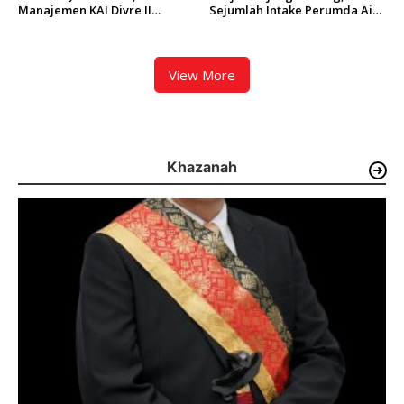
Manajemen KAI Divre II
Sejumlah Intake Perumda Air
Sumbar Inspeksi Langsung
Minum Tertimbun Material
Prasarana Kereta Api
dan Distribusi Air Terganggu
View More
Khazanah