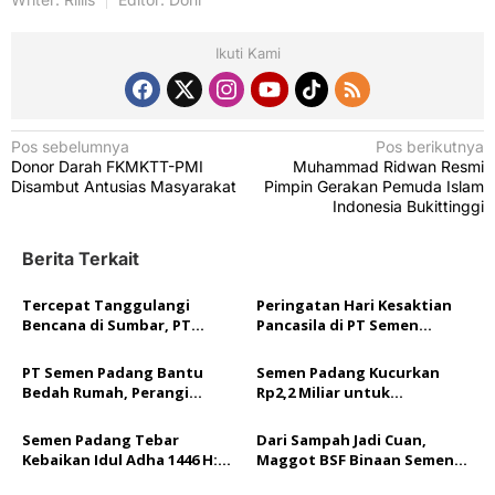
Ikuti Kami
N
Pos sebelumnya
Pos berikutnya
Donor Darah FKMKTT-PMI
Muhammad Ridwan Resmi
a
Disambut Antusias Masyarakat
Pimpin Gerakan Pemuda Islam
v
Indonesia Bukittinggi
i
Berita Terkait
g
a
Tercepat Tanggulangi
Peringatan Hari Kesaktian
Bencana di Sumbar, PT
Pancasila di PT Semen
s
Semen Padang Raih
Padang: Dari Upacara
i
Penghargaan ‘Medal of
Khidmat hingga Komitmen
PT Semen Padang Bantu
Semen Padang Kucurkan
Honor’ dari JPS
Jaga Moral Bangsa
p
Bedah Rumah, Perangi
Rp2,2 Miliar untuk
Stunting dari Lingkungan
Pemberdayaan Masyarakat,
o
Terdekat
4.400 Warga Siap Terima
Semen Padang Tebar
Dari Sampah Jadi Cuan,
Manfaat!
s
Kebaikan Idul Adha 1446 H:
Maggot BSF Binaan Semen
Salurkan 34 Sapi Kurban,
Padang Jadi Pakan Alternatif