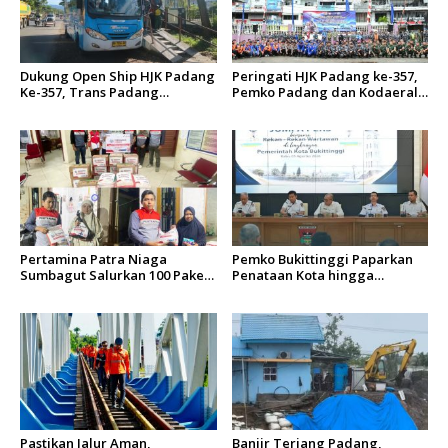
Dukung Open Ship HJK Padang
Peringati HJK Padang ke-357,
Ke-357, Trans Padang
Pemko Padang dan Kodaeral
Sesuaikan Rute Koridor 2 dan
II Gelar Baksos dan Aksi Bersih
4 Serta Berlakukan Tarif Rp1
Sungai Batang Arau
Pertamina Patra Niaga
Pemko Bukittinggi Paparkan
Sumbagut Salurkan 100 Paket
Penataan Kota hingga
Bantuan untuk Warga
Pengamanan Aset
Terdampak Banjir di Padang
Pastikan Jalur Aman,
Banjir Terjang Padang,