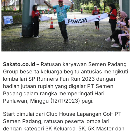
2
0
2
3
B
e
r
l
a
n
g
s
Sakato.co.id
– Ratusan karyawan Semen Padang
u
Group beserta keluarga begitu antusias mengikuti
n
lomba lari SP Runners Fun Run 2023 dengan
g
M
hadiah jutaan rupiah yang digelar PT Semen
e
Padang dalam rangka memperingati Hari
r
i
Pahlawan, Minggu (12/11/2023) pagi.
a
h
Start dimulai dari Club House Lapangan Golf PT
Semen Padang, ratusan peserta lomba lari
dengan kategori 3K Keluarga, 5K, 5K Master dan