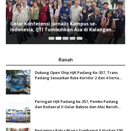
Gelar Konferensi Jurnalis Kampus se-
Indonesia, IJTI Tumbuhkan Asa di Kalangan
Jurnalis Muda di Era Disruspi Digital
Ranah
Dukung Open Ship HJK Padang Ke-357, Trans
Padang Sesuaikan Rute Koridor 2 dan 4 Serta
Berlakukan Tarif Rp1
Peringati HJK Padang ke-357, Pemko Padang
dan Kodaeral II Gelar Baksos dan Aksi Bersih
Sungai Batang Arau
Pertamina Patra Niaga Sumbagut Salurkan 100