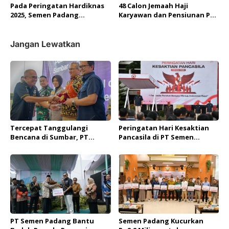
Perkuat Ikatan Sosial
Nila yang Efektif
Pada Peringatan Hardiknas
48 Calon Jemaah Haji
2025, Semen Padang
Karyawan dan Pensiunan PT
Salurkan Bantuan untuk
Semen Padang Dilepas
Program Genting di Kota
Padang
Jangan Lewatkan
Tercepat Tanggulangi
Peringatan Hari Kesaktian
Bencana di Sumbar, PT
Pancasila di PT Semen
Semen Padang Raih
Padang: Dari Upacara
Penghargaan ‘Medal of
Khidmat hingga Komitmen
Honor’ dari JPS
Jaga Moral Bangsa
PT Semen Padang Bantu
Semen Padang Kucurkan