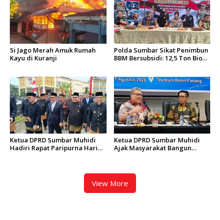
Si Jago Merah Amuk Rumah
Polda Sumbar Sikat Penimbun
Kayu di Kuranji
BBM Bersubsidi: 12,5 Ton Bio
Solar Disita, 7 Orang Jadi
Tersangka
Ketua DPRD Sumbar Muhidi
Ketua DPRD Sumbar Muhidi
Hadiri Rapat Paripurna Hari
Ajak Masyarakat Bangun
Jadi Kota Padang Ke-357
Budaya Kewaspadaan Dini
Tahun
View More