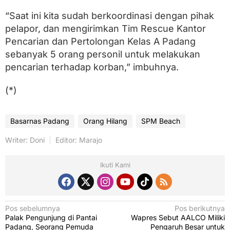
“Saat ini kita sudah berkoordinasi dengan pihak
pelapor, dan mengirimkan Tim Rescue Kantor
Pencarian dan Pertolongan Kelas A Padang
sebanyak 5 orang personil untuk melakukan
pencarian terhadap korban,” imbuhnya.
(*)
Basarnas Padang
Orang Hilang
SPM Beach
Writer: Doni
Editor: Marajo
Ikuti Kami
N
Pos sebelumnya
Pos berikutnya
Palak Pengunjung di Pantai
Wapres Sebut AALCO Miliki
a
Padang, Seorang Pemuda
Pengaruh Besar untuk