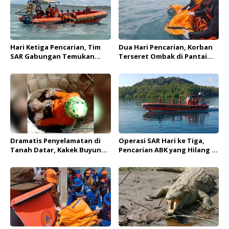
Hari Ketiga Pencarian, Tim
Dua Hari Pencarian, Korban
SAR Gabungan Temukan
Terseret Ombak di Pantai
Nelayan yang Hilang di
Pasia Nan Tigo Padang
Perairan Mentawai
Ditemukan Tak Bernyawa
Dramatis Penyelamatan di
Operasi SAR Hari ke Tiga,
Tanah Datar, Kakek Buyung
Pencarian ABK yang Hilang di
Selamat Usai Tercebur ke
Perairan Mentawai masih
dalam Sumur
Nihil