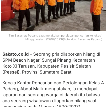
p
o
r
k
a
n
H
i
Tim Basarnas Padang saat melakukan persiapan pencarian ke lokasi,
l
Minggu malam (15/10/2023)(Foto: dok. Basarnas Padang)
a
n
g
Sakato.co.id
– Seorang pria dilaporkan hilang di
S
SPM Beach Nagari Sungai Pinang Kecamatan
a
a
Koto XI Tarusan, Kabupaten Pesisir Selatan
t
(Pessel), Provinsi Sumatera Barat.
M
e
m
Kepala Kantor Pencarian dan Pertolongan Kelas A
a
Padang, Abdul Malik mengatakan, ia mendapat
n
laporan dari seorang warga di daerah itu bahwa
c
i
ada seorang wisatawan dilaporkan hilang saat
n
memancing pada Minggu (15/10/2023).