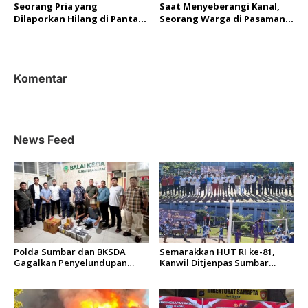
Seorang Pria yang
Saat Menyeberangi Kanal,
Dilaporkan Hilang di Pantai
Seorang Warga di Pasaman
Padang Berhasil Ditemukan
Barat Hilang Diterkam Buaya
Tim SAR Gabungan
Komentar
News Feed
Polda Sumbar dan BKSDA
Semarakkan HUT RI ke-81,
Gagalkan Penyelundupan
Kanwil Ditjenpas Sumbar
Puluhan Beo Mentawai di
Gelar Kakanwil Cup di Rutan
Bungus
Padang