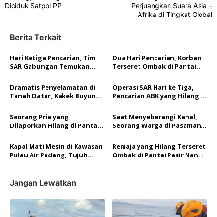
v
Diciduk Satpol PP
Perjuangkan Suara Asia –
Afrika di Tingkat Global
i
g
Berita Terkait
a
Hari Ketiga Pencarian, Tim
Dua Hari Pencarian, Korban
s
SAR Gabungan Temukan
Terseret Ombak di Pantai
i
Nelayan yang Hilang di
Pasia Nan Tigo Padang
Perairan Mentawai
Ditemukan Tak Bernyawa
p
Dramatis Penyelamatan di
Operasi SAR Hari ke Tiga,
Tanah Datar, Kakek Buyung
Pencarian ABK yang Hilang di
o
Selamat Usai Tercebur ke
Perairan Mentawai masih
dalam Sumur
Nihil
s
Seorang Pria yang
Saat Menyeberangi Kanal,
Dilaporkan Hilang di Pantai
Seorang Warga di Pasaman
Padang Berhasil Ditemukan
Barat Hilang Diterkam Buaya
Tim SAR Gabungan
Kapal Mati Mesin di Kawasan
Remaja yang Hilang Terseret
Pulau Air Padang, Tujuh
Ombak di Pantai Pasir Nan
Nelayan Dicari
Tigo Ditemukan Tak
Bernyawa
Jangan Lewatkan