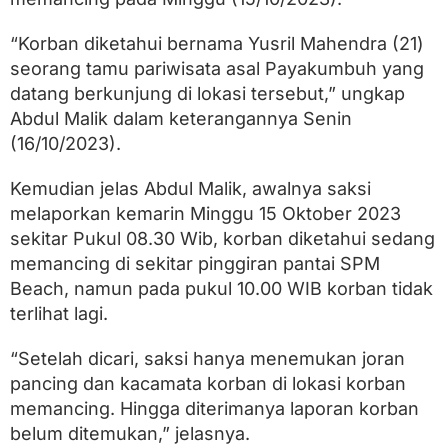
g
d
i
“Korban diketahui bernama Yusril Mahendra (21)
S
seorang tamu pariwisata asal Payakumbuh yang
P
datang berkunjung di lokasi tersebut,” ungkap
M
B
Abdul Malik dalam keterangannya Senin
e
(16/10/2023).
a
c
h
Kemudian jelas Abdul Malik, awalnya saksi
P
melaporkan kemarin Minggu 15 Oktober 2023
e
s
sekitar Pukul 08.30 Wib, korban diketahui sedang
s
memancing di sekitar pinggiran pantai SPM
e
Beach, namun pada pukul 10.00 WIB korban tidak
l
terlihat lagi.
“Setelah dicari, saksi hanya menemukan joran
pancing dan kacamata korban di lokasi korban
memancing. Hingga diterimanya laporan korban
belum ditemukan,” jelasnya.