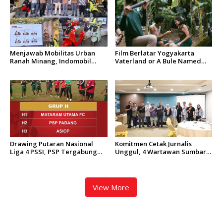
Menjawab Mobilitas Urban
Film Berlatar Yogyakarta
Ranah Minang, Indomobil
Vaterland or A Bule Named
eMotor QT Resmi Mengaspal
Yanto Menang Penghargaan
di Kota Padang
di Cannes Film Festival 2026
Drawing Putaran Nasional
Komitmen Cetak Jurnalis
Liga 4 PSSI, PSP Tergabung
Unggul, 4 Wartawan Sumbar
dalam Grup H
Terpilih Ikuti BRI Fellowship
Journalism 2026
View More