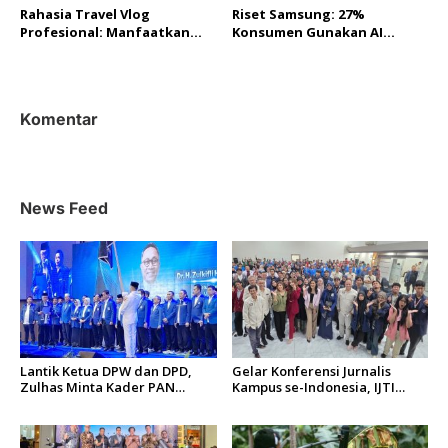
Rahasia Travel Vlog
Riset Samsung: 27%
Profesional: Manfaatkan
Konsumen Gunakan AI
Fitur Canggih Galaxy S25
Mobile, Galaxy S25 Tawarkan
Ultra untuk Hasil Video
Pengalaman Tanpa Batas
Memukau
Komentar
News Feed
Lantik Ketua DPW dan DPD,
Gelar Konferensi Jurnalis
Zulhas Minta Kader PAN
Kampus se-Indonesia, IJTI
Sumbar Kompak
Tumbuhkan Asa di Kalangan
Jurnalis Muda di Era Disruspi
Digital