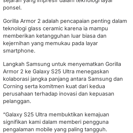
sejarah yang impresif dalam teknologi layar
e
ponsel.
k
t
i
Gorilla Armor 2 adalah pencapaian penting dalam
f
teknologi glass ceramic karena ia mampu
P
e
memberikan ketangguhan luar biasa dan
r
kejernihan yang memukau pada layar
t
a
smartphone.
m
a
Langkah Samsung untuk menyematkan Gorilla
d
Armor 2 ke Galaxy S25 Ultra menegaskan
a
r
kolaborasi jangka panjang antara Samsung dan
i
Corning serta komitmen kuat dari kedua
C
o
perusahaan terhadap inovasi dan kepuasan
r
pelanggan.
n
i
“Galaxy S25 Ultra membuktikan kemajuan
n
g
signifikan kami dalam memberi pengguna
G
pengalaman mobile yang paling tangguh.
o