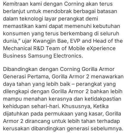
r
Kemitraan kami dengan Corning akan terus
i
berlanjut untuk mendobrak berbagai batasan
l
dalam teknologi layar perangkat demi
l
a
memastikan kami dapat memenuhi kebutuhan
A
konsumen yang terus berkembang di seluruh
r
m
dunia,” ujar Kwangjin Bae, EVP and Head of the
o
Mechanical R&D Team of Mobile eXperience
r
Business Samsung Electronics.
2
Dibandingkan dengan Corning Gorilla Armor
Generasi Pertama, Gorilla Armor 2 menawarkan
daya tahan yang lebih baik – perangkat yang
dilengkapi dengan Gorilla Armor 2 bahkan lebih
mampu menahan kerasnya dan ketidakpastian
kehidupan sehari-hari. Khususnya, Ketika
dijatuhkan pada permukaan yang kasar, Gorilla
Armor 2 dirancang untuk lebih tahan terhadap
kerusakan dibandingkan generasi sebelumnya.