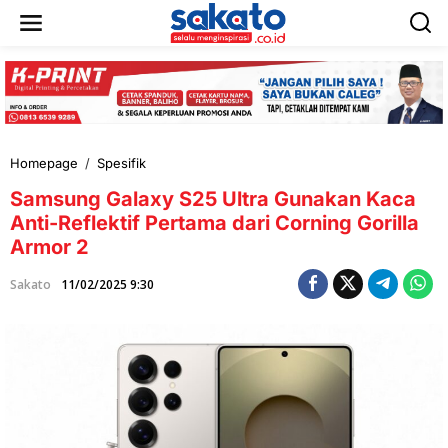
L
e
w
a
t
i
k
e
k
Homepage
/
Spesifik
S
o
a
n
Samsung Galaxy S25 Ultra Gunakan Kaca
m
t
s
Anti-Reflektif Pertama dari Corning Gorilla
e
u
n
Armor 2
n
g
Sakato
11/02/2025 9:30
G
a
l
a
x
y
S
2
5