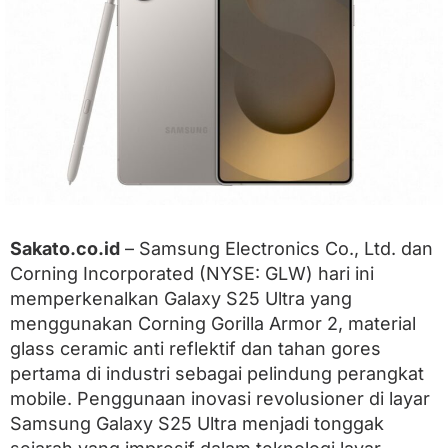
U
l
t
r
a
G
u
n
a
k
a
n
K
a
Sakato.co.id
– Samsung Electronics Co., Ltd. dan
c
Corning Incorporated (NYSE: GLW) hari ini
a
A
memperkenalkan Galaxy S25 Ultra yang
n
menggunakan Corning Gorilla Armor 2, material
t
i
glass ceramic anti reflektif dan tahan gores
-
pertama di industri sebagai pelindung perangkat
R
mobile. Penggunaan inovasi revolusioner di layar
e
f
Samsung Galaxy S25 Ultra menjadi tonggak
l