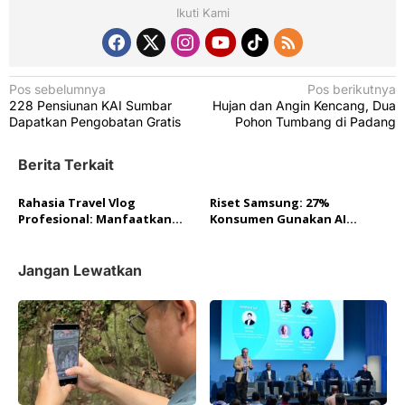
Ikuti Kami
N
Pos sebelumnya
Pos berikutnya
228 Pensiunan KAI Sumbar
Hujan dan Angin Kencang, Dua
a
Dapatkan Pengobatan Gratis
Pohon Tumbang di Padang
v
i
Berita Terkait
g
Rahasia Travel Vlog
Riset Samsung: 27%
a
Profesional: Manfaatkan
Konsumen Gunakan AI
Fitur Canggih Galaxy S25
Mobile, Galaxy S25 Tawarkan
s
Ultra untuk Hasil Video
Pengalaman Tanpa Batas
i
Memukau
Jangan Lewatkan
p
o
s