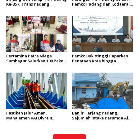
Ke-357, Trans Padang
Pemko Padang dan Kodaeral
Sesuaikan Rute Koridor 2 dan
II Gelar Baksos dan Aksi Bersih
4 Serta Berlakukan Tarif Rp1
Sungai Batang Arau
Pertamina Patra Niaga
Pemko Bukittinggi Paparkan
Sumbagut Salurkan 100 Paket
Penataan Kota hingga
Bantuan untuk Warga
Pengamanan Aset
Terdampak Banjir di Padang
Pastikan Jalur Aman,
Banjir Terjang Padang,
Manajemen KAI Divre II
Sejumlah Intake Perumda Air
Sumbar Inspeksi Langsung
Minum Tertimbun Material
Prasarana Kereta Api
dan Distribusi Air Terganggu