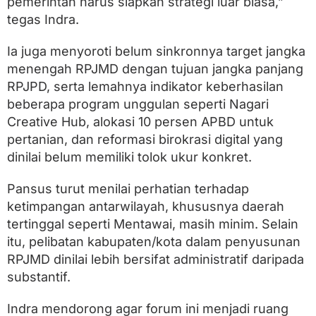
pemerintah harus siapkan strategi luar biasa,”
R
e
tegas Indra.
a
l
Ia juga menyoroti belum sinkronnya target jangka
i
s
menengah RPJMD dengan tujuan jangka panjang
t
RPJPD, serta lemahnya indikator keberhasilan
i
beberapa program unggulan seperti Nagari
s
Creative Hub, alokasi 10 persen APBD untuk
pertanian, dan reformasi birokrasi digital yang
dinilai belum memiliki tolok ukur konkret.
Pansus turut menilai perhatian terhadap
ketimpangan antarwilayah, khususnya daerah
tertinggal seperti Mentawai, masih minim. Selain
itu, pelibatan kabupaten/kota dalam penyusunan
RPJMD dinilai lebih bersifat administratif daripada
substantif.
Indra mendorong agar forum ini menjadi ruang