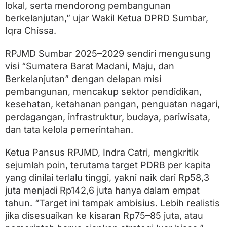
s
lokal, serta mendorong pembangunan
i
berkelanjutan,” ujar Wakil Ketua DPRD Sumbar,
u
s
Iqra Chissa.
,
D
RPJMD Sumbar 2025–2029 sendiri mengusung
P
R
visi “Sumatera Barat Madani, Maju, dan
D
Berkelanjutan” dengan delapan misi
M
pembangunan, mencakup sektor pendidikan,
i
n
kesehatan, ketahanan pangan, penguatan nagari,
t
perdagangan, infrastruktur, budaya, pariwisata,
a
dan tata kelola pemerintahan.
T
a
r
Ketua Pansus RPJMD, Indra Catri, mengkritik
g
sejumlah poin, terutama target PDRB per kapita
e
t
yang dinilai terlalu tinggi, yakni naik dari Rp58,3
L
juta menjadi Rp142,6 juta hanya dalam empat
e
b
tahun. “Target ini tampak ambisius. Lebih realistis
i
jika disesuaikan ke kisaran Rp75–85 juta, atau
h