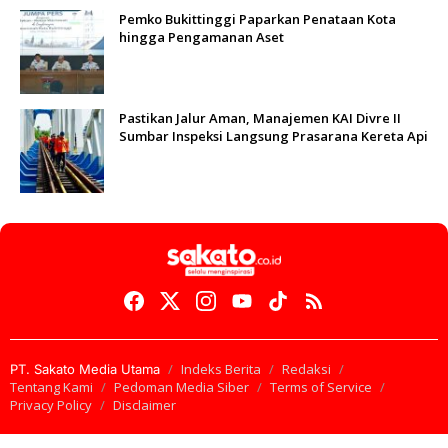
Pemko Bukittinggi Paparkan Penataan Kota
hingga Pengamanan Aset
Pastikan Jalur Aman, Manajemen KAI Divre II
Sumbar Inspeksi Langsung Prasarana Kereta Api
Indeks Berita
Redaksi
PT. Sakato Media Utama
Tentang Kami
Pedoman Media Siber
Terms of Service
Privacy Policy
Disclaimer