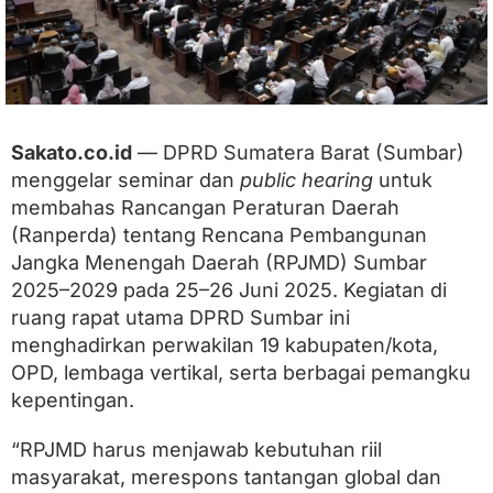
–
2
0
2
9
D
i
Sakato.co.id
— DPRD Sumatera Barat (Sumbar)
k
menggelar seminar dan
public hearing
untuk
r
i
membahas Rancangan Peraturan Daerah
t
(Ranperda) tentang Rencana Pembangunan
i
k
Jangka Menengah Daerah (RPJMD) Sumbar
T
2025–2029 pada 25–26 Juni 2025. Kegiatan di
e
ruang rapat utama DPRD Sumbar ini
r
l
menghadirkan perwakilan 19 kabupaten/kota,
a
OPD, lembaga vertikal, serta berbagai pemangku
l
u
kepentingan.
A
m
“RPJMD harus menjawab kebutuhan riil
b
masyarakat, merespons tantangan global dan
i