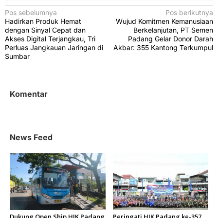
N
Pos sebelumnya
Pos berikutnya
Hadirkan Produk Hemat
Wujud Komitmen Kemanusiaan
a
dengan Sinyal Cepat dan
Berkelanjutan, PT Semen
v
Akses Digital Terjangkau, Tri
Padang Gelar Donor Darah
Perluas Jangkauan Jaringan di
Akbar: 355 Kantong Terkumpul
i
Sumbar
g
a
s
Komentar
i
p
o
News Feed
s
Dukung Open Ship HJK Padang
Peringati HJK Padang ke-357,