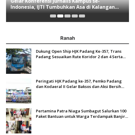
Gelar Konferensi Jurnalis Kampus se-
Indonesia, IJTI Tumbuhkan Asa di Kalangan
Jurnalis Muda di Era Disruspi Digital
Ranah
Dukung Open Ship HJK Padang Ke-357, Trans
Padang Sesuaikan Rute Koridor 2 dan 4 Serta
Berlakukan Tarif Rp1
Peringati HJK Padang ke-357, Pemko Padang
dan Kodaeral II Gelar Baksos dan Aksi Bersih
Sungai Batang Arau
Pertamina Patra Niaga Sumbagut Salurkan 100
Paket Bantuan untuk Warga Terdampak Banjir
di Padang