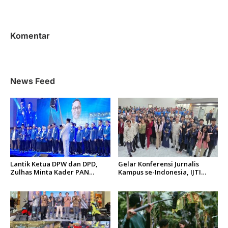
Indonesia, Berikut
Akan Ancam Ekonomi
Pandangan Kritis Pakar
Indonesia
Ekonomi UNAND
Komentar
News Feed
Lantik Ketua DPW dan DPD,
Gelar Konferensi Jurnalis
Zulhas Minta Kader PAN
Kampus se-Indonesia, IJTI
Sumbar Kompak
Tumbuhkan Asa di Kalangan
Jurnalis Muda di Era Disruspi
Digital