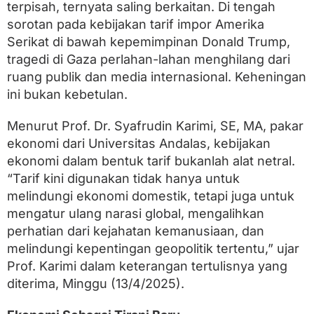
d
terpisah, ternyata saling berkaitan. Di tengah
i
sorotan pada kebijakan tarif impor Amerika
S
e
Serikat di bawah kepemimpinan Donald Trump,
n
tragedi di Gaza perlahan-lahan menghilang dari
j
ruang publik dan media internasional. Keheningan
a
t
ini bukan kebetulan.
a
d
Menurut Prof. Dr. Syafrudin Karimi, SE, MA, pakar
a
n
ekonomi dari Universitas Andalas, kebijakan
K
ekonomi dalam bentuk tarif bukanlah alat netral.
e
“Tarif kini digunakan tidak hanya untuk
m
a
melindungi ekonomi domestik, tetapi juga untuk
n
mengatur ulang narasi global, mengalihkan
u
s
perhatian dari kejahatan kemanusiaan, dan
i
melindungi kepentingan geopolitik tertentu,” ujar
a
Prof. Karimi dalam keterangan tertulisnya yang
a
n
diterima, Minggu (13/4/2025).
j
a