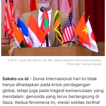
a
r
i
m
i
:
K
e
t
i
k
a
E
k
Prof. Dr. Syafrudin Karimi, SE, MA, pakar ekonomi Universitas Andalas
o
(Foto: dok. Humas Unand)
n
o
m
Sakato.co.id
– Dunia internasional hari ini tidak
i
hanya dihadapkan pada krisis perdagangan
M
e
global, tetapi juga pada tragedi kemanusiaan yang
n
mendalam: genosida yang terus berlangsung di
j
Gaza. Kedua fenomena ini, meski sekilas terlihat
a