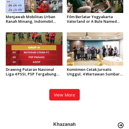
Menjawab Mobilitas Urban
Film Berlatar Yogyakarta
Ranah Minang, Indomobil
Vaterland or A Bule Named
eMotor QT Resmi Mengaspal
Yanto Menang Penghargaan
di Kota Padang
di Cannes Film Festival 2026
Drawing Putaran Nasional
Komitmen Cetak Jurnalis
Liga 4 PSSI, PSP Tergabung
Unggul, 4 Wartawan Sumbar
dalam Grup H
Terpilih Ikuti BRI Fellowship
Journalism 2026
View More
Khazanah