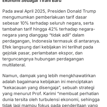
Ekonomi Sebagai Tirani Baru
d
i
K
Pada awal April 2025, Presiden Donald Trump
o
mengumumkan pemberlakuan tarif dasar
r
b
sebesar 10% terhadap seluruh negara, serta
a
tambahan tarif hingga 42% terhadap negara-
n
negara yang dianggap “tidak adil” dalam
perdagangan, Indonesia termasuk di antaranya.
Efek langsung dari kebijakan ini terlihat pada
gejolak pasar, perlambatan ekspor, dan
terguncangnya hubungan perdagangan
multilateral.
Namun, dampak yang lebih mengkhawatirkan
adalah bagaimana kebijakan ini menciptakan
“kekacauan yang disengaja”, sebuah strategi
yang menurut Prof. Karimi “membuat perhatian
dunia tersita oleh turbulensi ekonomi, sehingga
tidak lagi mampu fokus pada penderitaan yang