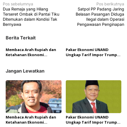
N
Pos sebelumnya
Pos berikutnya
Dua Remaja yang Hilang
Satpol PP Padang Jaring
a
Terseret Ombak di Pantai Tiku
Belasan Pasangan Diduga
v
Ditemukan dalam Kondisi Tak
Ilegal dalam Operasi
Bernyawa
Pengawasan Penginapan
i
g
Berita Terkait
a
Membaca Arah Rupiah dan
Pakar Ekonomi UNAND
s
Ketahanan Ekonomi
Ungkap Tarif Impor Trump
i
Indonesia, Berikut
Akan Ancam Ekonomi
Pandangan Kritis Pakar
Indonesia
p
Ekonomi UNAND
Jangan Lewatkan
o
s
Membaca Arah Rupiah dan
Pakar Ekonomi UNAND
Ketahanan Ekonomi
Ungkap Tarif Impor Trump