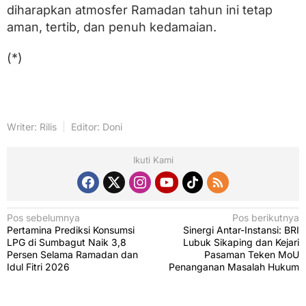
diharapkan atmosfer Ramadan tahun ini tetap
aman, tertib, dan penuh kedamaian.
(*)
Writer: Rilis
Editor: Doni
Ikuti Kami
N
Pos sebelumnya
Pos berikutnya
Pertamina Prediksi Konsumsi
Sinergi Antar-Instansi: BRI
a
LPG di Sumbagut Naik 3,8
Lubuk Sikaping dan Kejari
v
Persen Selama Ramadan dan
Pasaman Teken MoU
Idul Fitri 2026
Penanganan Masalah Hukum
i
g