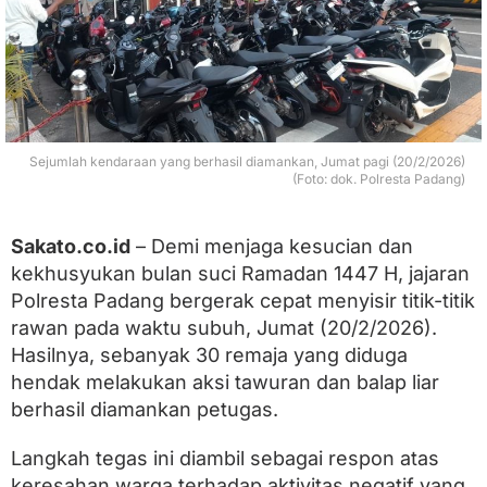
a
r
i
n
g
3
0
R
Sejumlah kendaraan yang berhasil diamankan, Jumat pagi (20/2/2026)
e
(Foto: dok. Polresta Padang)
m
a
j
Sakato.co.id
– Demi menjaga kesucian dan
a
kekhusyukan bulan suci Ramadan 1447 H, jajaran
T
e
Polresta Padang bergerak cepat menyisir titik-titik
r
rawan pada waktu subuh, Jumat (20/2/2026).
k
a
Hasilnya, sebanyak 30 remaja yang diduga
i
hendak melakukan aksi tawuran dan balap liar
t
berhasil diamankan petugas.
T
a
w
Langkah tegas ini diambil sebagai respon atas
u
keresahan warga terhadap aktivitas negatif yang