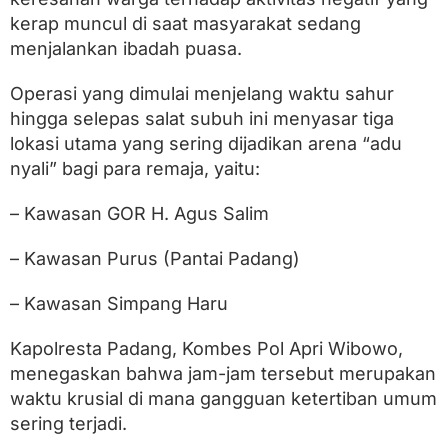
r
a
kerap muncul di saat masyarakat sedang
n
menjalankan ibadah puasa.
d
a
Operasi yang dimulai menjelang waktu sahur
n
B
hingga selepas salat subuh ini menyasar tiga
a
lokasi utama yang sering dijadikan arena “adu
l
a
nyali” bagi para remaja, yaitu:
p
L
– Kawasan GOR H. Agus Salim
i
a
r
– Kawasan Purus (Pantai Padang)
d
i
– Kawasan Simpang Haru
W
a
k
Kapolresta Padang, Kombes Pol Apri Wibowo,
t
menegaskan bahwa jam-jam tersebut merupakan
u
waktu krusial di mana gangguan ketertiban umum
S
u
sering terjadi.
b