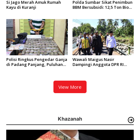
Si Jago Merah Amuk Rumah
Polda Sumbar Sikat Penimbun
Kayu di Kuranji
BBM Bersubsidi: 12,5 Ton Bio
Solar Disita, 7 Orang Jadi
Tersangka
Polisi Ringkus Pengedar Ganja
Wawali Maigus Nasir
di Padang Panjang, Puluhan
Dampingi Anggota DPR RI
Paket Siap Edar Berhasil
Zigo Rolanda Tinjau Rencana
Diamankan
Pembangunan Jembatan
Kalawi dan Infrastruktur
Pascabanjir di Pauh
View More
Khazanah