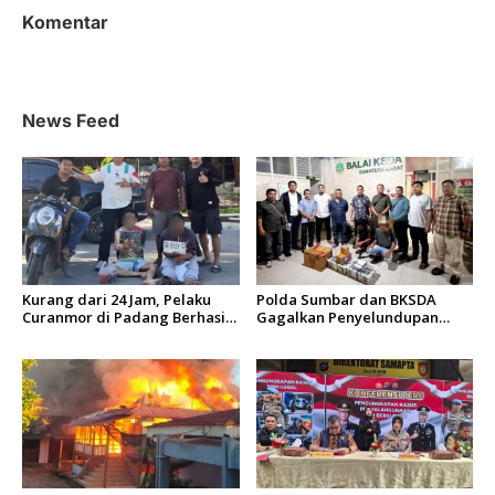
a
Komentar
s
i
p
News Feed
o
s
Kurang dari 24 Jam, Pelaku
Polda Sumbar dan BKSDA
Curanmor di Padang Berhasil
Gagalkan Penyelundupan
Diciduk Tim Klewang
Puluhan Beo Mentawai di
Bungus