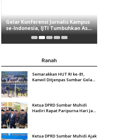
Gelar Konferensi Jurnalis Kampus
Menjawab Mobi
se-Indonesia, IJTI Tumbuhkan Asa
Minang, Indom
di Kalangan Jurnalis Muda di Era
Resmi Mengasp
Disruspi Digital
Ranah
Semarakkan HUT RI ke-81,
Kanwil Ditjenpas Sumbar Gelar
Kakanwil Cup di Rutan Padang
Ketua DPRD Sumbar Muhidi
Hadiri Rapat Paripurna Hari Jadi
Kota Padang Ke-357 Tahun
Ketua DPRD Sumbar Muhidi Ajak