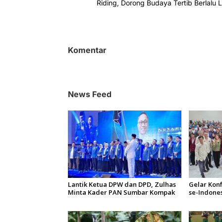
a
Riding, Dorong Budaya Tertib Berlalu L
v
i
g
Komentar
a
s
i
News Feed
p
o
s
Lantik Ketua DPW dan DPD, Zulhas
Gelar Konf
Minta Kader PAN Sumbar Kompak
se-Indone
di Kalanga
Disruspi D