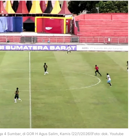
a 4 Sumbar, di GOR H Agus Salim, Kamis (22/1/2026)(Foto: dok. Youtube