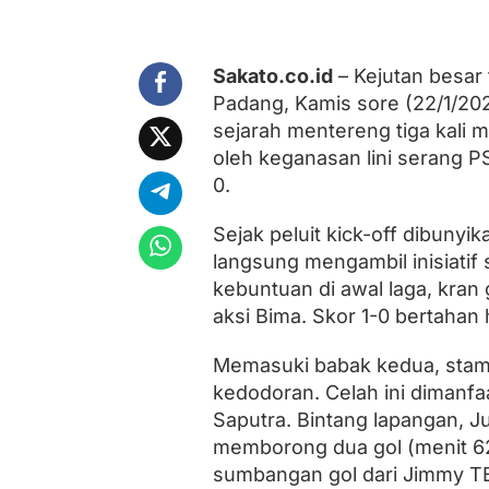
a
n
g
A
Sakato.co.id
– Kejutan besar 
n
Padang, Kamis sore (22/1/202
a
i
sejarah mentereng tiga kali 
F
oleh keganasan lini serang 
C
0.
5
-
0
Sejak peluit kick-off dibuny
langsung mengambil inisiati
kebuntuan di awal laga, kran 
aksi Bima. Skor 1-0 bertahan
Memasuki babak kedua, stam
kedodoran. Celah ini dimanf
Saputra. Bintang lapangan, J
memborong dua gol (menit 62′
sumbangan gol dari Jimmy TB