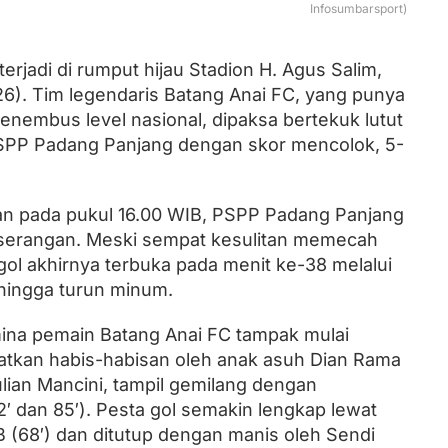
Infosumbarsport)
terjadi di rumput hijau Stadion H. Agus Salim,
Lantik Ketua DPW dan DPD, Zulhas
Minta Kader PAN Sumbar Kompak
6). Tim legendaris Batang Anai FC, yang punya
menembus level nasional, dipaksa bertekuk lutut
PSPP Padang Panjang dengan skor mencolok, 5-
ikan pada pukul 16.00 WIB, PSPP Padang Panjang
f serangan. Meski sempat kesulitan memecah
gol akhirnya terbuka pada menit ke-38 melalui
 hingga turun minum.
ina pemain Batang Anai FC tampak mulai
aatkan habis-habisan oleh anak asuh Dian Rama
ulian Mancini, tampil gemilang dengan
 dan 85′). Pesta gol semakin lengkap lewat
 (68′) dan ditutup dengan manis oleh Sendi