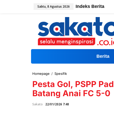
L
Indeks Berita
Sabtu, 8 Agustus 2026
e
w
a
t
i
k
e
k
o
n
t
Berita
e
n
Homepage
/
Spesifik
P
e
Pesta Gol, PSPP Pa
s
t
Batang Anai FC 5-0
a
G
o
Sakato
22/01/2026 7:48
l
,