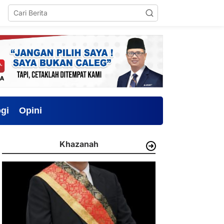
gi
Opini
Khazanah