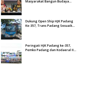
Masyarakat Bangun Budaya
Kewaspadaan Dini
Dukung Open Ship HJK Padang
Ke-357, Trans Padang Sesuaikan
Rute Koridor 2 dan 4 Serta
Berlakukan Tarif Rp1
Peringati HJK Padang ke-357,
Pemko Padang dan Kodaeral II
Gelar Baksos dan Aksi Bersih
Sungai Batang Arau