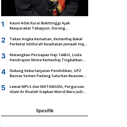
1
Kaum Adat Kurai Bukittinggi Ajak
Masyarakat Tabayyun, Dorong
Musyawarah dan Kepastian Hukum Tanah
Ulayat
2
Tekan Angka Kematian, Kemenhaj Bakal
Perketat Istitha’ah Kesehatan Jemaah Haji
2027
3
Matangkan Persiapan Haji 1448 H, Lisda
Hendrajoni Minta Kemenhaj Tingkatkan
Fasilitas dan Pengawasan
4
Dukung Keberlanjutan Pendidikan, UPZ
Baznas Semen Padang Salurkan Beasiswa
Senilai Rp305,5 Juta
5
Lewat MPLS dan MATAMUDA, Perguruan
Islam Ar Risalah Siapkan Murid Baru Jadi
Generasi Unggul dan Mandiri
Spesifik