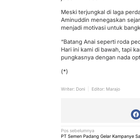
Meski terjungkal di laga pe
Aminuddin menegaskan sejara
menjadi motivasi untuk bangki
“Batang Anai seperti roda ped
Hari ini kami di bawah, tapi 
pungkasnya dengan nada opt
(*)
Writer: Doni
Editor: Marajo
N
Pos sebelumnya
PT Semen Padang Gelar Kampanye Sa