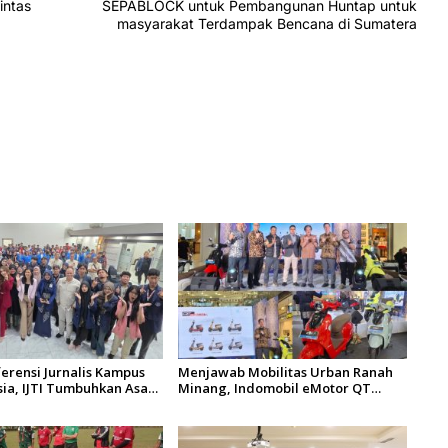
intas
SEPABLOCK untuk Pembangunan Huntap untuk
masyarakat Terdampak Bencana di Sumatera
erensi Jurnalis Kampus
Menjawab Mobilitas Urban Ranah
sia, IJTI Tumbuhkan Asa
Minang, Indomobil eMotor QT
n Jurnalis Muda di Era
Resmi Mengaspal di Kota Padang
igital