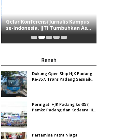
Gelar Konferensi Jurnalis Kampus
Menjawab Mobi
se-Indonesia, IJTI Tumbuhkan Asa
Minang, Indom
di Kalangan Jurnalis Muda di Era
Resmi Mengasp
Disruspi Digital
Ranah
Dukung Open Ship HJK Padang
Ke-357, Trans Padang Sesuaikan
Rute Koridor 2 dan 4 Serta
Berlakukan Tarif Rp1
Peringati HJK Padang ke-357,
Pemko Padang dan Kodaeral II
Gelar Baksos dan Aksi Bersih
Sungai Batang Arau
Pertamina Patra Niaga