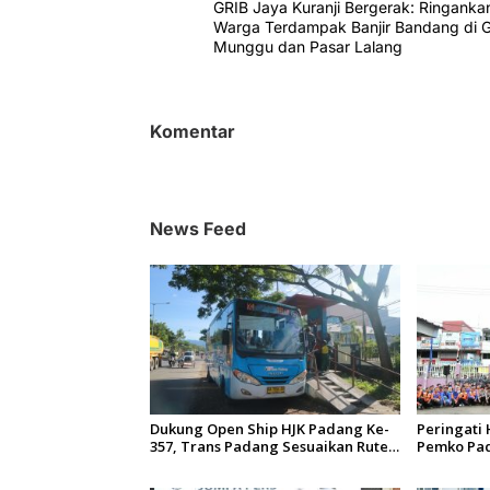
GRIB Jaya Kuranji Bergerak: Ringank
a
Warga Terdampak Banjir Bandang di 
v
Munggu dan Pasar Lalang
i
g
Komentar
a
s
i
News Feed
p
o
s
Dukung Open Ship HJK Padang Ke-
Peringati 
357, Trans Padang Sesuaikan Rute
Pemko Pad
Koridor 2 dan 4 Serta Berlakukan
Gelar Baks
Tarif Rp1
Sungai Ba