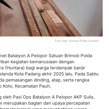
Lantik Ketua DPW dan DPD, Zulhas
Minta Kader PAN Sumbar Kompak
Foto: dok. Humas Polda Sumbar
nel Batalyon A Pelopor Satuan Brimob Polda
utkan kegiatan kemanusiaan dengan
 (Huntara) bagi warga terdampak banjir
landa Kota Padang akhir 2025 lalu. Pada Sabtu
ada pemasangan dinding, atap, serta rangka
o Koto, Kecamatan Pauh.
g oleh Pasi Ops Batalyon A Pelopor AKP Sulis,
i merupakan bagian dari upaya percepatan