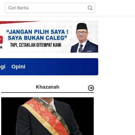
gi
Opini
Khazanah