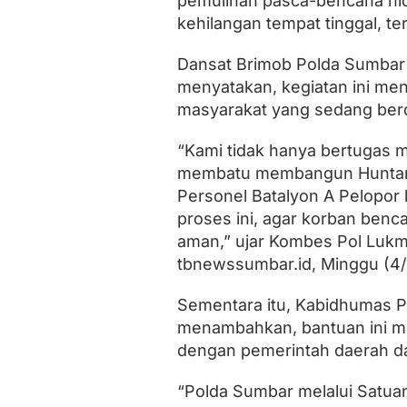
pemulihan pasca-bencana hi
n
kehilangan tempat tinggal, te
B
a
n
Dansat Brimob Polda Sumbar 
j
menyatakan, kegiatan ini m
i
r
masyarakat yang sedang ber
B
a
“Kami tidak hanya bertugas m
n
d
membatu membangun Huntara 
a
Personel Batalyon A Pelopo
n
proses ini, agar korban benca
g
d
aman,” ujar Kombes Pol Lukma
i
tbnewssumbar.id, Minggu (4/
P
a
d
Sementara itu, Kabidhumas 
a
menambahkan, bantuan ini mer
n
dengan pemerintah daerah d
g
“Polda Sumbar melalui Satu