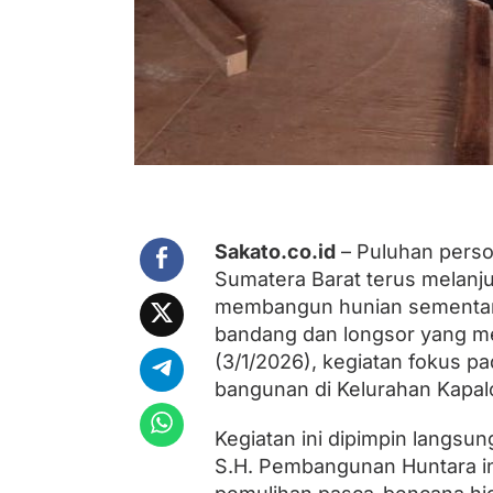
a
n
g
u
n
a
n
H
u
n
t
a
Sakato.co.id
– Puluhan perso
r
Sumatera Barat terus melanj
a
u
membangun hunian sementara
n
bandang dan longsor yang me
t
(3/1/2026), kegiatan fokus p
u
k
bangunan di Kelurahan Kapal
K
o
Kegiatan ini dipimpin langsun
r
b
S.H. Pembangunan Huntara in
a