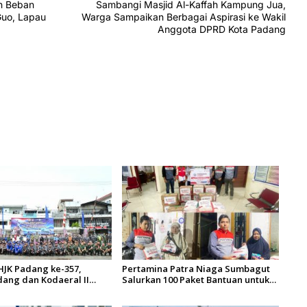
an Beban
Sambangi Masjid Al-Kaffah Kampung Jua,
Guo, Lapau
Warga Sampaikan Berbagai Aspirasi ke Wakil
Anggota DPRD Kota Padang
HJK Padang ke-357,
Pertamina Patra Niaga Sumbagut
ang dan Kodaeral II
Salurkan 100 Paket Bantuan untuk
os dan Aksi Bersih
Warga Terdampak Banjir di
tang Arau
Padang