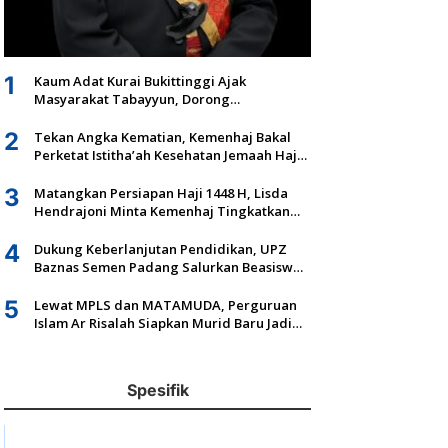
1
Kaum Adat Kurai Bukittinggi Ajak
Masyarakat Tabayyun, Dorong
Musyawarah dan Kepastian Hukum Tanah
Ulayat
2
Tekan Angka Kematian, Kemenhaj Bakal
Perketat Istitha’ah Kesehatan Jemaah Haji
2027
3
Matangkan Persiapan Haji 1448 H, Lisda
Hendrajoni Minta Kemenhaj Tingkatkan
Fasilitas dan Pengawasan
4
Dukung Keberlanjutan Pendidikan, UPZ
Baznas Semen Padang Salurkan Beasiswa
Senilai Rp305,5 Juta
5
Lewat MPLS dan MATAMUDA, Perguruan
Islam Ar Risalah Siapkan Murid Baru Jadi
Generasi Unggul dan Mandiri
Spesifik