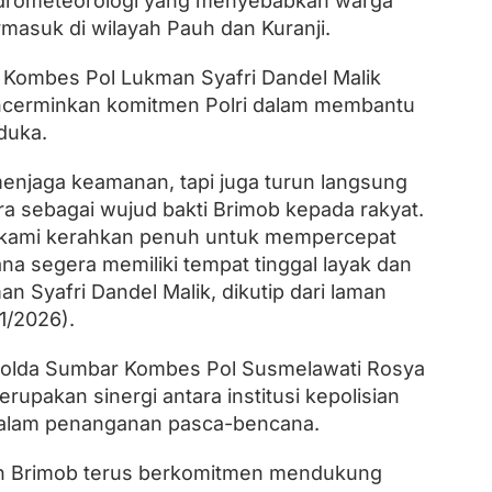
drometeorologi yang menyebabkan warga
rmasuk di wilayah Pauh dan Kuranji.
Kombes Pol Lukman Syafri Dandel Malik
encerminkan komitmen Polri dalam membantu
duka.
enjaga keamanan, tapi juga turun langsung
sebagai wujud bakti Brimob kepada rakyat.
r kami kerahkan penuh untuk mempercepat
na segera memiliki tempat tinggal layak dan
n Syafri Dandel Malik, dikutip dari laman
1/2026).
Polda Sumbar Kombes Pol Susmelawati Rosya
upakan sinergi antara institusi kepolisian
alam penanganan pasca-bencana.
an Brimob terus berkomitmen mendukung