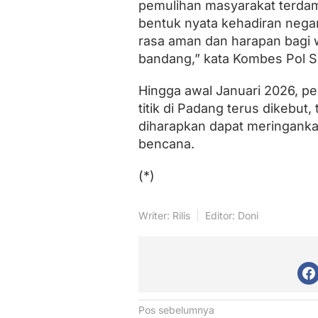
pemulihan masyarakat terdam
bentuk nyata kehadiran nega
rasa aman dan harapan bagi 
bandang,” kata Kombes Pol S
Hingga awal Januari 2026, pe
titik di Padang terus dikebut,
diharapkan dapat meringank
bencana.
(*)
Writer: Rilis
Editor: Doni
N
Pos sebelumnya