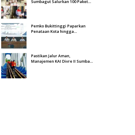
Sumbagut Salurkan 100 Paket
Bantuan untuk Warga
Terdampak Banjir di Padang
Pemko Bukittinggi Paparkan
Penataan Kota hingga
Pengamanan Aset
Pastikan Jalur Aman,
Manajemen KAI Divre II Sumbar
Inspeksi Langsung Prasarana
Kereta Api