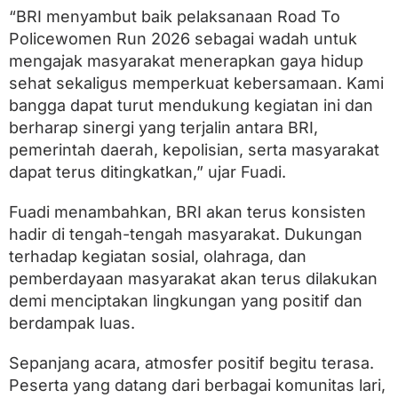
o
“BRI menyambut baik pelaksanaan Road To
P
Policewomen Run 2026 sebagai wadah untuk
o
l
mengajak masyarakat menerapkan gaya hidup
i
sehat sekaligus memperkuat kebersamaan. Kami
c
e
bangga dapat turut mendukung kegiatan ini dan
W
berharap sinergi yang terjalin antara BRI,
o
pemerintah daerah, kepolisian, serta masyarakat
m
e
dapat terus ditingkatkan,” ujar Fuadi.
n
R
Fuadi menambahkan, BRI akan terus konsisten
u
n
hadir di tengah-tengah masyarakat. Dukungan
2
terhadap kegiatan sosial, olahraga, dan
0
pemberdayaan masyarakat akan terus dilakukan
2
6
demi menciptakan lingkungan yang positif dan
berdampak luas.
Sepanjang acara, atmosfer positif begitu terasa.
Peserta yang datang dari berbagai komunitas lari,