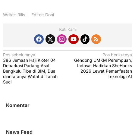
Writer: Rilis
Editor: Doni
Ikuti Kami
N
Pos sebelumnya
Pos berikutnya
386 Jemaah Haji Kloter 04
Gendong UMKM Perempuan,
a
Debarkasi Padang Asal
Indosat Hadirkan SheHacks
v
Bengkulu Tiba di BIM, Dua
2026 Lewat Pemanfaatan
diantaranya Wafat di Tanah
Teknologi AI
i
Suci
g
a
s
Komentar
i
p
o
News Feed