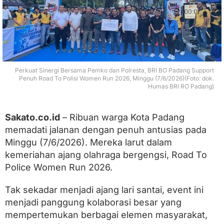
r
s
a
m
a
P
e
m
Perkuat Sinergi Bersama Pemko dan Polresta, BRI BO Padang Support
k
Penuh Road To Polisi Women Run 2026, Minggu (7/6/2026)(Foto: dok.
o
Humas BRI RO Padang)
d
a
n
Sakato.co.id
– Ribuan warga Kota Padang
P
o
memadati jalanan dengan penuh antusias pada
l
Minggu (7/6/2026). Mereka larut dalam
r
kemeriahan ajang olahraga bergengsi, Road To
e
s
Police Women Run 2026.
t
a
Tak sekadar menjadi ajang lari santai, event ini
,
B
menjadi panggung kolaborasi besar yang
R
mempertemukan berbagai elemen masyarakat,
I