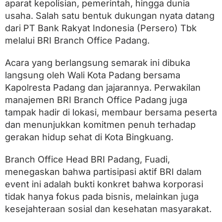
aparat kepolisian, pemerintah, hingga dunia
B
O
usaha. Salah satu bentuk dukungan nyata datang
P
dari PT Bank Rakyat Indonesia (Persero) Tbk
a
d
melalui BRI Branch Office Padang.
a
n
Acara yang berlangsung semarak ini dibuka
g
langsung oleh Wali Kota Padang bersama
S
u
Kapolresta Padang dan jajarannya. Perwakilan
p
manajemen BRI Branch Office Padang juga
p
o
tampak hadir di lokasi, membaur bersama peserta
r
dan menunjukkan komitmen penuh terhadap
t
gerakan hidup sehat di Kota Bingkuang.
P
e
n
Branch Office Head BRI Padang, Fuadi,
u
menegaskan bahwa partisipasi aktif BRI dalam
h
R
event ini adalah bukti konkret bahwa korporasi
o
tidak hanya fokus pada bisnis, melainkan juga
a
kesejahteraan sosial dan kesehatan masyarakat.
d
T