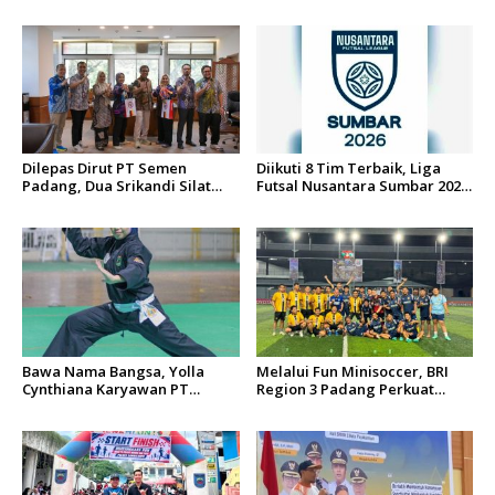
s
Dilepas Dirut PT Semen
Diikuti 8 Tim Terbaik, Liga
Padang, Dua Srikandi Silat
Futsal Nusantara Sumbar 2026
Sumbar Resmi Bawa Misi
Siap Digelar di Padang
Indonesia ke Vietnam
Bawa Nama Bangsa, Yolla
Melalui Fun Minisoccer, BRI
Cynthiana Karyawan PT
Region 3 Padang Perkuat
Semen Padang Tampil di
Sinergi dengan PT United
Festival Silat Internasional
Tractors
Hanoi