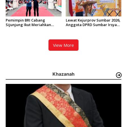
Pemimpin BRI Cabang
Lewat Kejurprov Sumbar 2026,
Sijunjung Ikut Meriahkan
Anggota DPRD Sumbar Irsyad
Bhayangkara Run 2026 di
Syafar Dorong Tenis Meja
Sawahlunto
Makin Memasyarakat di
Sumbar
View More
Khazanah