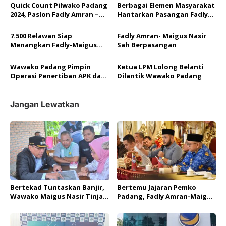
Unggulan
p
Quick Count Pilwako Padang
Berbagai Elemen Masyarakat
2024, Paslon Fadly Amran –
Hantarkan Pasangan Fadly
o
Maigus Nasir Unggul
Amran – Maigus Nasir ke KPU
Sementara 55 persen Suara
Padang
s
7.500 Relawan Siap
Fadly Amran- Maigus Nasir
Menangkan Fadly-Maigus
Sah Berpasangan
Nasir
Wawako Padang Pimpin
Ketua LPM Lolong Belanti
Operasi Penertiban APK dan
Dilantik Wawako Padang
BK yang Langgar Aturan
Jangan Lewatkan
Bertekad Tuntaskan Banjir,
Bertemu Jajaran Pemko
Wawako Maigus Nasir Tinjau
Padang, Fadly Amran-Maigus
Kondisi Batang Maransi
Nasir Bahas Program
Unggulan