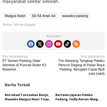
masyarakat sekitar sekolah.
Maigus Nasir
SD 54 Anak Air
wawako padang
Writer: Miche Angela
Ikuti Kami
N
Pos sebelumnya
Pos berikutnya
PT Semen Padang Gelar
Tim Klewang Tangkap Pelaku
a
Seminar di Puncak Bulan K3
Pencuri Daging di Pasar Raya
v
Nasional
Padang, Kerugian Capai Rp9
Juta Lebih
i
g
Berita Terkait
a
Bertekad Tuntaskan Banjir,
Bertemu Jajaran Pemko
s
Wawako Maigus Nasir Tinjau
Padang, Fadly Amran-Maigus
i
Kondisi Batang Maransi
Nasir Bahas Program