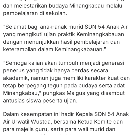
P
dan melestarikan budaya Minangkabau melalui
r
pembelajaran di sekolah.
o
g
u
“Selamat bagi anak-anak murid SDN 54 Anak Air
l
yang mengikuti ujian praktik Keminangkabauan
W
a
dengan menunjukkan hasil pembelajaran dan
k
keterampilan dalam Keminangkabauan.”
o
F
a
“Semoga kalian akan tumbuh menjadi generasi
d
penerus yang tidak hanya cerdas secara
l
akademik, namun juga memiliki karakter kuat dan
y
A
tetap berpegang teguh pada budaya serta adat
m
Minangkabau,” pungkas Maigus yang disambut
r
antusias siswa peserta ujian.
a
n
Dalam kesempatan ini hadir Kepala SDN 54 Anak
Air Urwatil Wustqa, bersama Ketua Komite dan
para majelis guru, serta para wali murid dan