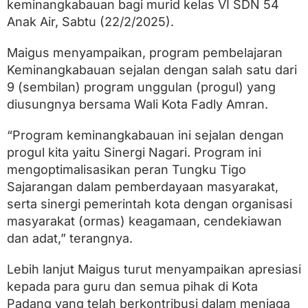
keminangkabauan bagi murid kelas VI SDN 54
a
r
Anak Air, Sabtu (22/2/2025).
a
n
Maigus menyampaikan, program pembelajaran
K
e
Keminangkabauan sejalan dengan salah satu dari
m
9 (sembilan) program unggulan (progul) yang
i
diusungnya bersama Wali Kota Fadly Amran.
n
a
n
“Program keminangkabauan ini sejalan dengan
g
progul kita yaitu Sinergi Nagari. Program ini
k
a
mengoptimalisasikan peran Tungku Tigo
b
Sajarangan dalam pemberdayaan masyarakat,
a
u
serta sinergi pemerintah kota dengan organisasi
a
masyarakat (ormas) keagamaan, cendekiawan
n
dan adat,” terangnya.
S
e
s
Lebih lanjut Maigus turut menyampaikan apresiasi
u
kepada para guru dan semua pihak di Kota
a
i
Padang yang telah berkontribusi dalam menjaga