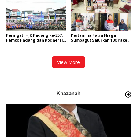
Peringati HJK Padang ke-357,
Pertamina Patra Niaga
Pemko Padang dan Kodaeral
Sumbagut Salurkan 100 Paket
II Gelar Baksos dan Aksi Bersih
Bantuan untuk Warga
Sungai Batang Arau
Terdampak Banjir di Padang
View More
Khazanah