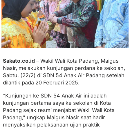
k
A
i
r
,
M
a
i
g
u
s
N
Sakato.co.id
– Wakil Wali Kota Padang, Maigus
a
Nasir, melakukan kunjungan perdana ke sekolah,
s
i
Sabtu, (22/2) di SDN 54 Anak Air Padang setelah
r
dilantik pada 20 Februari 2025.
:
P
“Kunjungan ke SDN 54 Anak Air ini adalah
e
m
kunjungan pertama saya ke sekolah di Kota
b
Padang sejak resmi menjabat Wakil Wali Kota
e
l
Padang,” ungkap Maigus Nasir saat hadir
a
menyaksikan pelaksanaan ujian praktik
j