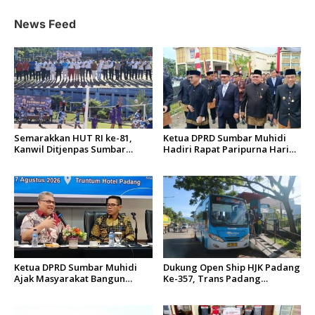
News Feed
Semarakkan HUT RI ke-81,
Ketua DPRD Sumbar Muhidi
Kanwil Ditjenpas Sumbar
Hadiri Rapat Paripurna Hari
Gelar Kakanwil Cup di Rutan
Jadi Kota Padang Ke-357
Padang
Tahun
Ketua DPRD Sumbar Muhidi
Dukung Open Ship HJK Padang
Ajak Masyarakat Bangun
Ke-357, Trans Padang
Budaya Kewaspadaan Dini
Sesuaikan Rute Koridor 2 dan
4 Serta Berlakukan Tarif Rp1