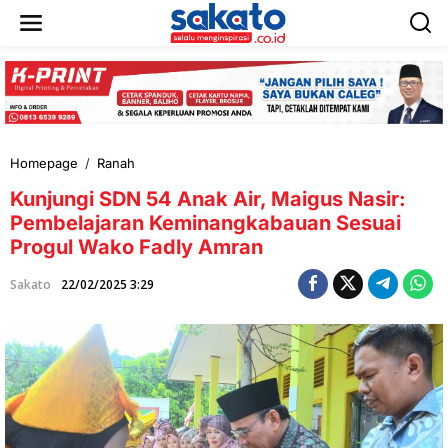
L
e
w
a
t
i
k
e
k
Homepage
/
Ranah
K
o
u
n
Kunjungi SDN 54 Anak Air, Maigus Nasir:
n
t
j
Pembelajaran Keminangkabauan Sesuai
e
u
n
Progul Wako Fadly Amran
n
g
Sakato
22/02/2025 3:29
i
S
D
N
5
4
A
n
a