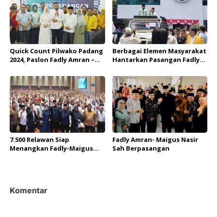
Quick Count Pilwako Padang
Berbagai Elemen Masyarakat
2024, Paslon Fadly Amran –
Hantarkan Pasangan Fadly
Maigus Nasir Unggul
Amran – Maigus Nasir ke KPU
Sementara 55 persen Suara
Padang
7.500 Relawan Siap
Fadly Amran- Maigus Nasir
Menangkan Fadly-Maigus
Sah Berpasangan
Nasir
Komentar