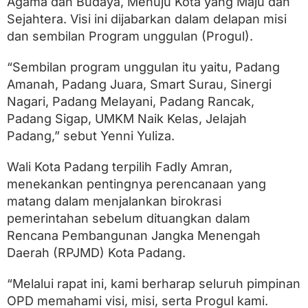
Agama dan Budaya, Menuju Kota yang Maju dan
u
l
Sejahtera. Visi ini dijabarkan dalam delapan misi
a
dan sembilan Program unggulan (Progul).
n
“Sembilan program unggulan itu yaitu, Padang
Amanah, Padang Juara, Smart Surau, Sinergi
Nagari, Padang Melayani, Padang Rancak,
Padang Sigap, UMKM Naik Kelas, Jelajah
Padang,” sebut Yenni Yuliza.
Wali Kota Padang terpilih Fadly Amran,
menekankan pentingnya perencanaan yang
matang dalam menjalankan birokrasi
pemerintahan sebelum dituangkan dalam
Rencana Pembangunan Jangka Menengah
Daerah (RPJMD) Kota Padang.
“Melalui rapat ini, kami berharap seluruh pimpinan
OPD memahami visi, misi, serta Progul kami.