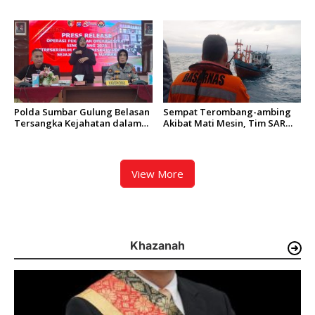
Paket Siap Edar Berhasil
Zigo Rolanda Tinjau Rencana
Diamankan
Pembangunan Jembatan
Kalawi dan Infrastruktur
Pascabanjir di Pauh
Polda Sumbar Gulung Belasan
Sempat Terombang-ambing
Tersangka Kejahatan dalam
Akibat Mati Mesin, Tim SAR
Operasi Pekat dan Sikat
Padang Evakuasi KM Halim
Singgalang 2026
Wijaya
View More
Khazanah