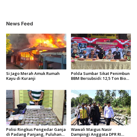
News Feed
Si Jago Merah Amuk Rumah
Polda Sumbar Sikat Penimbun
Kayu di Kuranji
BBM Bersubsidi: 12,5 Ton Bio
Solar Disita, 7 Orang Jadi
Tersangka
Polisi Ringkus Pengedar Ganja
Wawali Maigus Nasir
di Padang Panjang, Puluhan
Dampingi Anggota DPR RI