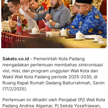
e
m
k
o
P
a
d
a
n
g
,
F
a
Sakato.co.id
– Pemerintah Kota Padang
d
mengadakan pertemuan membahas sinkronisasi
l
y
visi, misi, dan program unggulan Wali Kota dan
A
Wakil Wali Kota Padang periode 2025-2030, di
m
Ruang Rapat Rumah Gadang Baiturrahmah, Senin
r
a
(17/2/2025).
n
-
Pertemuan ini dihadiri oleh Penjabat (Pj) Wali Kota
M
a
Padang Andree Algamar, Pj Sekda Yosefriawan,