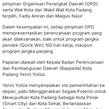
i
pimpinan Organisasi Perangkat Daerah (OPD),
g
u
serta Wali Kota dan Wakil Wali Kota Padang
s
terpilih, Fadly Amran dan Maigus Nasir.
N
a
Dalam kesempatan ini, setiap pimpinan OPD
s
i
mempresentasikan perencanaan program yang
r
akan dilaksanakan, baik untuk program jangka
B
a
pendek (Quick Win) 100 hari kerja, maupun
h
program jangka panjang.
a
s
Paparan diawali oleh Kepala Badan Perencanaan
P
r
dan Pembangunan Daerah (Bappeda) Kota
o
Padang Yenni Yuliza.
g
r
a
Yenni Yuliza menyampaikan visi pemerintahan ke
m
depan, yaitu Menggerakkan Segala Potensi untuk
U
n
Mewujudkan Kota Padang Sebagai Kota Pintar
g
(Smart City) dan Kota Sehat, Berlandaskan
g