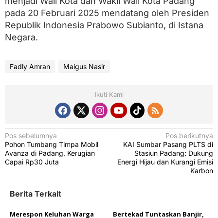
menjadi Wali Kota dan Wakil Wali Kota Padang
pada 20 Februari 2025 mendatang oleh Presiden
Republik Indonesia Prabowo Subianto, di Istana
Negara.
Fadly Amran
Maigus Nasir
Ikuti Kami
N
Pos sebelumnya
Pos berikutnya
Pohon Tumbang Timpa Mobil
KAI Sumbar Pasang PLTS di
a
Avanza di Padang, Kerugian
Stasiun Padang: Dukung
v
Capai Rp30 Juta
Energi Hijau dan Kurangi Emisi
Karbon
i
g
Berita Terkait
a
Merespon Keluhan Warga
Bertekad Tuntaskan Banjir,