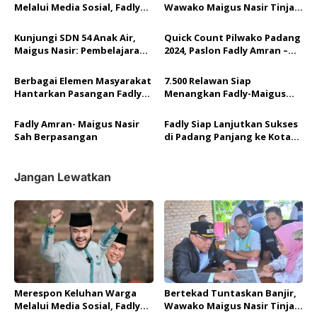
s
Melalui Media Sosial, Fadly
Wawako Maigus Nasir Tinjau
i
Amran Ambil Sikap
Kondisi Batang Maransi
p
Kunjungi SDN 54 Anak Air,
Quick Count Pilwako Padang
Maigus Nasir: Pembelajaran
2024, Paslon Fadly Amran –
o
Keminangkabauan Sesuai
Maigus Nasir Unggul
Progul Wako Fadly Amran
Sementara 55 persen Suara
s
Berbagai Elemen Masyarakat
7.500 Relawan Siap
Hantarkan Pasangan Fadly
Menangkan Fadly-Maigus
Amran – Maigus Nasir ke KPU
Nasir
Padang
Fadly Amran- Maigus Nasir
Fadly Siap Lanjutkan Sukses
Sah Berpasangan
di Padang Panjang ke Kota
Padang
Jangan Lewatkan
Merespon Keluhan Warga
Bertekad Tuntaskan Banjir,
Melalui Media Sosial, Fadly
Wawako Maigus Nasir Tinjau