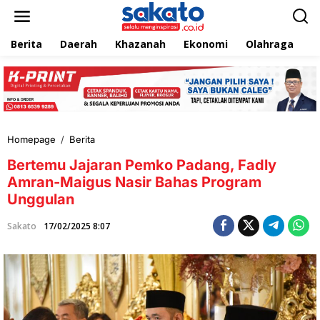
L
e
w
Berita
Daerah
Khazanah
Ekonomi
Olahraga
T
a
t
i
k
e
k
o
n
Homepage
/
Berita
B
t
e
e
Bertemu Jajaran Pemko Padang, Fadly
r
n
t
Amran-Maigus Nasir Bahas Program
e
Unggulan
m
u
Sakato
17/02/2025 8:07
J
a
j
a
r
a
n
P