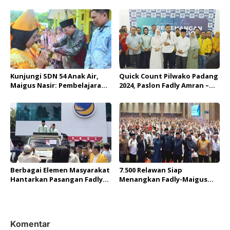
Amran Ambil Sikap
Kondisi Batang Maransi
Kunjungi SDN 54 Anak Air,
Quick Count Pilwako Padang
Maigus Nasir: Pembelajaran
2024, Paslon Fadly Amran –
Keminangkabauan Sesuai
Maigus Nasir Unggul
Progul Wako Fadly Amran
Sementara 55 persen Suara
Berbagai Elemen Masyarakat
7.500 Relawan Siap
Hantarkan Pasangan Fadly
Menangkan Fadly-Maigus
Amran – Maigus Nasir ke KPU
Nasir
Padang
Komentar