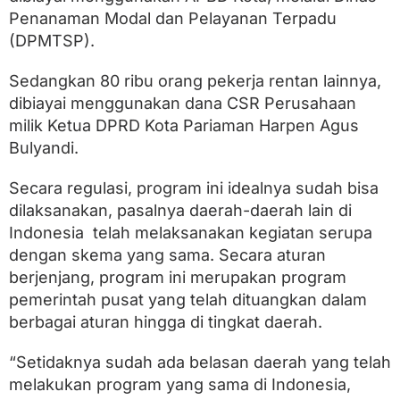
a
Penanaman Modal dan Pelayanan Terpadu
m
a
(DPMTSP).
n
T
Sedangkan 80 ribu orang pekerja rentan lainnya,
e
r
dibiayai menggunakan dana CSR Perusahaan
a
milik Ketua DPRD Kota Pariaman Harpen Agus
n
Bulyandi.
c
a
m
Secara regulasi, program ini idealnya sudah bisa
K
dilaksanakan, pasalnya daerah-daerah lain di
e
h
Indonesia telah melaksanakan kegiatan serupa
i
dengan skema yang sama. Secara aturan
l
a
berjenjang, program ini merupakan program
n
pemerintah pusat yang telah dituangkan dalam
g
berbagai aturan hingga di tingkat daerah.
a
n
J
“Setidaknya sudah ada belasan daerah yang telah
a
melakukan program yang sama di Indonesia,
m