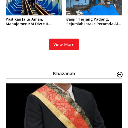
Pastikan Jalur Aman,
Banjir Terjang Padang,
Manajemen KAI Divre II
Sejumlah Intake Perumda Air
Sumbar Inspeksi Langsung
Minum Tertimbun Material
Prasarana Kereta Api
dan Distribusi Air Terganggu
View More
Khazanah