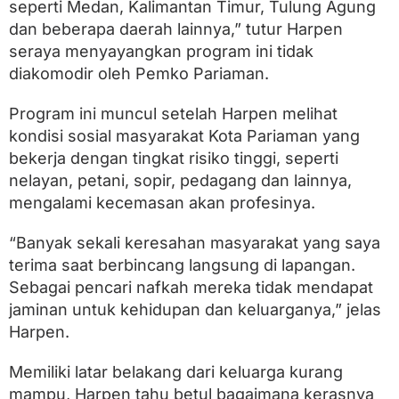
i
seperti Medan, Kalimantan Timur, Tulung Agung
n
dan beberapa daerah lainnya,” tutur Harpen
a
seraya menyayangkan program ini tidak
n
S
diakomodir oleh Pemko Pariaman.
o
s
Program ini muncul setelah Harpen melihat
i
a
kondisi sosial masyarakat Kota Pariaman yang
l
bekerja dengan tingkat risiko tinggi, seperti
nelayan, petani, sopir, pedagang dan lainnya,
mengalami kecemasan akan profesinya.
“Banyak sekali keresahan masyarakat yang saya
terima saat berbincang langsung di lapangan.
Sebagai pencari nafkah mereka tidak mendapat
jaminan untuk kehidupan dan keluarganya,” jelas
Harpen.
Memiliki latar belakang dari keluarga kurang
mampu, Harpen tahu betul bagaimana kerasnya