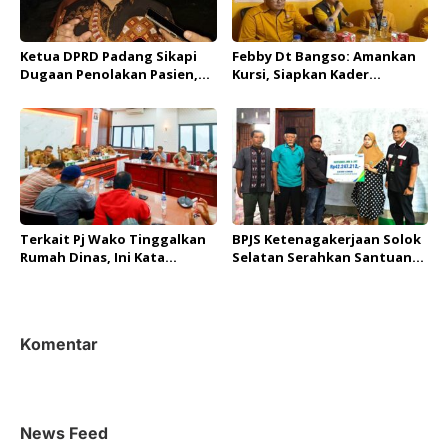
Ketua DPRD Padang Sikapi
Febby Dt Bangso: Amankan
Dugaan Penolakan Pasien,
Kursi, Siapkan Kader
Dirut RSUD Rasidin dan
Wawako Pariaman
Dinkes Bakal Dipanggil
Terkait Pj Wako Tinggalkan
BPJS Ketenagakerjaan Solok
Rumah Dinas, Ini Kata
Selatan Serahkan Santuan
Asisten I Setdako Pariaman
Kematian Jurnalis TVRI Diky
Lesmana
Komentar
News Feed