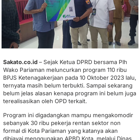
a
n
R
i
b
u
M
a
s
y
Sakato.co.id
– Sejak Ketua DPRD bersama Plh
a
r
Wako Pariaman meluncurkan program 110 ribu
a
BPJS Ketenagakerjaan pada 10 Oktober 2023 lalu,
k
a
ternyata masih belum terbukti. Sampai sekarang
t
belum jelas alasan kenapa program ini belum juga
K
terealisasikan oleh OPD terkait.
o
t
a
Program ini digadangkan mampu mengakomodir
P
sebanyak 30 ribu pekerja rentan sektor non
a
r
formal di Kota Pariaman yang katanya akan
i
dibiayai menggunakan APBD Kota, melalui Dinas