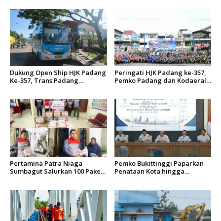
Dukung Open Ship HJK Padang
Peringati HJK Padang ke-357,
Ke-357, Trans Padang
Pemko Padang dan Kodaeral
Sesuaikan Rute Koridor 2 dan
II Gelar Baksos dan Aksi Bersih
4 Serta Berlakukan Tarif Rp1
Sungai Batang Arau
Pertamina Patra Niaga
Pemko Bukittinggi Paparkan
Sumbagut Salurkan 100 Paket
Penataan Kota hingga
Bantuan untuk Warga
Pengamanan Aset
Terdampak Banjir di Padang