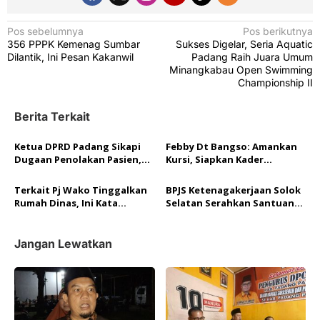
N
Pos sebelumnya
Pos berikutnya
356 PPPK Kemenag Sumbar
Sukses Digelar, Seria Aquatic
a
Dilantik, Ini Pesan Kakanwil
Padang Raih Juara Umum
v
Minangkabau Open Swimming
Championship II
i
g
Berita Terkait
a
Ketua DPRD Padang Sikapi
Febby Dt Bangso: Amankan
s
Dugaan Penolakan Pasien,
Kursi, Siapkan Kader
i
Dirut RSUD Rasidin dan
Wawako Pariaman
Dinkes Bakal Dipanggil
p
Terkait Pj Wako Tinggalkan
BPJS Ketenagakerjaan Solok
Rumah Dinas, Ini Kata
Selatan Serahkan Santuan
o
Asisten I Setdako Pariaman
Kematian Jurnalis TVRI Diky
Lesmana
s
Jangan Lewatkan