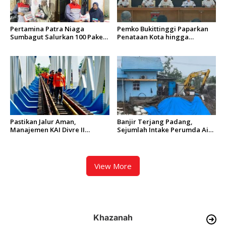
Pertamina Patra Niaga
Pemko Bukittinggi Paparkan
Sumbagut Salurkan 100 Paket
Penataan Kota hingga
Bantuan untuk Warga
Pengamanan Aset
Terdampak Banjir di Padang
Pastikan Jalur Aman,
Banjir Terjang Padang,
Manajemen KAI Divre II
Sejumlah Intake Perumda Air
Sumbar Inspeksi Langsung
Minum Tertimbun Material
Prasarana Kereta Api
dan Distribusi Air Terganggu
View More
Khazanah