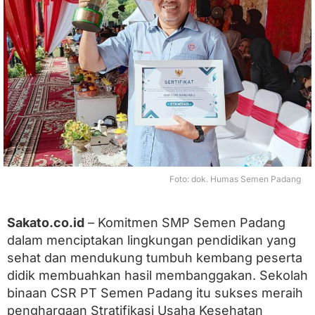
a
d
a
n
g
S
u
k
s
e
s
B
o
y
Foto: dok. Humas Semen Padang
o
n
g
Sakato.co.id
– Komitmen SMP Semen Padang
P
dalam menciptakan lingkungan pendidikan yang
e
n
sehat dan mendukung tumbuh kembang peserta
g
didik membuahkan hasil membanggakan. Sekolah
h
a
binaan CSR PT Semen Padang itu sukses meraih
r
penghargaan Stratifikasi Usaha Kesehatan