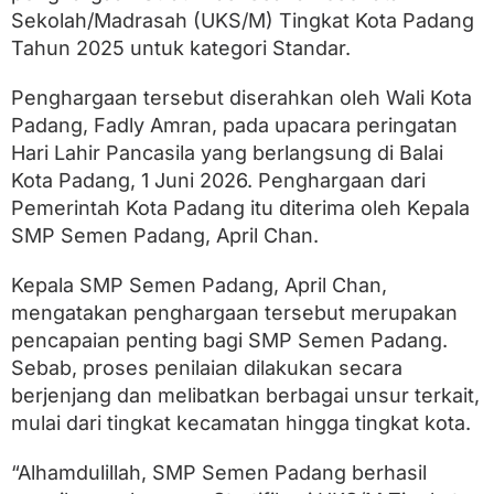
g
Sekolah/Madrasah (UKS/M) Tingkat Kota Padang
a
a
Tahun 2025 untuk kategori Standar.
n
U
Penghargaan tersebut diserahkan oleh Wali Kota
K
S
Padang, Fadly Amran, pada upacara peringatan
/
Hari Lahir Pancasila yang berlangsung di Balai
M
Kota Padang, 1 Juni 2026. Penghargaan dari
K
a
Pemerintah Kota Padang itu diterima oleh Kepala
t
SMP Semen Padang, April Chan.
e
g
o
Kepala SMP Semen Padang, April Chan,
r
mengatakan penghargaan tersebut merupakan
i
pencapaian penting bagi SMP Semen Padang.
S
t
Sebab, proses penilaian dilakukan secara
a
berjenjang dan melibatkan berbagai unsur terkait,
n
d
mulai dari tingkat kecamatan hingga tingkat kota.
a
r
“Alhamdulillah, SMP Semen Padang berhasil
T