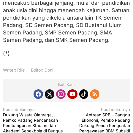
mencakup berbagai jenjang, mulai dari pendidikan
anak usia dini hingga menengah kejuruan. Satuan
pendidikan yang dikelola antara lain TK Semen
Padang, SD Semen Padang, SD Bustanul Ulum
Semen Padang, SMP Semen Padang, SMA
Semen Padang, dan SMK Semen Padang.
(*)
Writer: Rilis
Editor: Doni
Ikuti Kami
N
Pos sebelumnya
Pos berikutnya
Dukung Wisata Olahraga,
Antrean SPBU Ganggu
a
Pemko Padang Rencanakan
Ekonomi, Pemko Padang
v
Pembangunan Stadion dan
Dukung Penuh Penguatan
Akademi Sepakbola di Bungus
Pengawasan BBM Subsidi