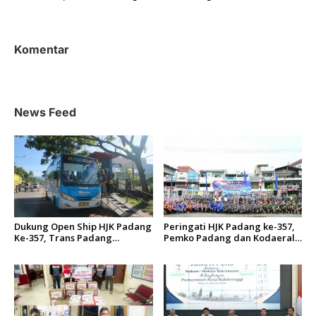
i
g
a
Komentar
s
i
p
News Feed
o
s
Dukung Open Ship HJK Padang
Peringati HJK Padang ke-357,
Ke-357, Trans Padang
Pemko Padang dan Kodaeral
Sesuaikan Rute Koridor 2 dan
II Gelar Baksos dan Aksi Bersih
4 Serta Berlakukan Tarif Rp1
Sungai Batang Arau