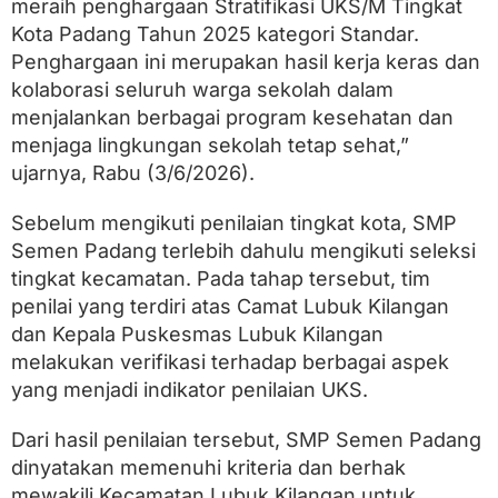
meraih penghargaan Stratifikasi UKS/M Tingkat
i
n
Kota Padang Tahun 2025 kategori Standar.
g
Penghargaan ini merupakan hasil kerja keras dan
k
a
kolaborasi seluruh warga sekolah dalam
t
menjalankan berbagai program kesehatan dan
K
menjaga lingkungan sekolah tetap sehat,”
o
t
ujarnya, Rabu (3/6/2026).
a
Sebelum mengikuti penilaian tingkat kota, SMP
Semen Padang terlebih dahulu mengikuti seleksi
tingkat kecamatan. Pada tahap tersebut, tim
penilai yang terdiri atas Camat Lubuk Kilangan
dan Kepala Puskesmas Lubuk Kilangan
melakukan verifikasi terhadap berbagai aspek
yang menjadi indikator penilaian UKS.
Dari hasil penilaian tersebut, SMP Semen Padang
dinyatakan memenuhi kriteria dan berhak
mewakili Kecamatan Lubuk Kilangan untuk