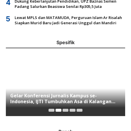
4
Dukung Keberlanjutan Pendidikan, UPZ Baznas Semen
Padang Salurkan Beasiswa Senilai Rp305,5 Juta
5
Lewat MPLS dan MATAMUDA, Perguruan Islam Ar Risalah
Siapkan Murid Baru Jadi Generasi Unggul dan Mandiri
Spesifik
Gelar Konferensi Jurnalis Kampus se-
Indonesia, IJTI Tumbuhkan Asa di Kalangan
Jurnalis Muda di Era Disruspi Digital