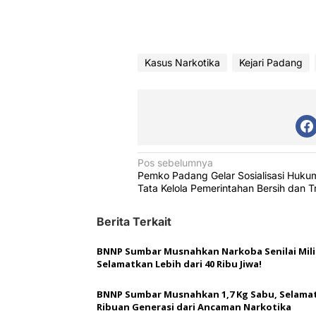
Kasus Narkotika
Kejari Padang
N
Pos sebelumnya
Pemko Padang Gelar Sosialisasi Huku
a
Tata Kelola Pemerintahan Bersih dan 
v
Berita Terkait
i
g
BNNP Sumbar Musnahkan Narkoba Senilai Mili
a
Selamatkan Lebih dari 40 Ribu Jiwa!
s
BNNP Sumbar Musnahkan 1,7 Kg Sabu, Selama
i
Ribuan Generasi dari Ancaman Narkotika