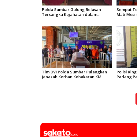
Polda Sumbar Gulung Belasan
Sempat T
Tersangka Kejahatan dalam
Mati Mesi
Operasi Pekat dan Sikat
Evakuasi 
Singgalang 2026
Tim DVI Polda Sumbar Pulangkan
Polisi Ri
Jenazah Korban Kebakaran KM
Padang Pa
Mutiara Sentosa 2 Asal Agam
Kering Be