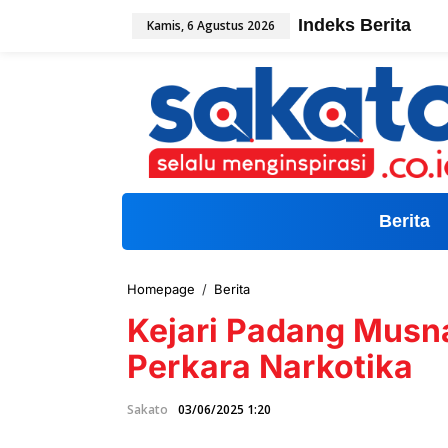
L
Indeks Berita
Kamis, 6 Agustus 2026
e
w
a
t
i
k
e
k
o
n
t
Berita
e
n
Homepage
/
Berita
K
e
Kejari Padang Musn
j
a
Perkara Narkotika
r
i
P
Sakato
03/06/2025 1:20
a
d