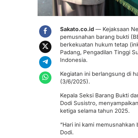
P
e
r
k
a
Sakato.co.id
— Kejaksaan Neg
r
a
pemusnahan barang bukti (BB)
N
berkekuatan hukum tetap (in
a
r
Padang, Pengadilan Tinggi S
k
Indonesia.
o
t
Kegiatan ini berlangsung di 
i
k
(3/6/2025).
a
Kepala Seksi Barang Bukti da
Dodi Susistro, menyampaika
ketiga selama tahun 2025.
“Hari ini kami memusnahkan ba
Dodi.