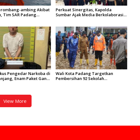
erombang-ambing Akibat
Perkuat Sinergitas, Kapolda
n, Tim SAR Padang
Sumbar Ajak Media Berkolaborasi
KM Halim Wijaya
Bangun Keterbukaan Informasi
Publik
ngkus Pengedar Narkoba di
Wali Kota Padang Targetkan
njang, Enam Paket Ganja
Pembersihan 92 Sekolah
rhasil Diamankan
Terdampak Banjir Rampung dalam
2 Hari
View More