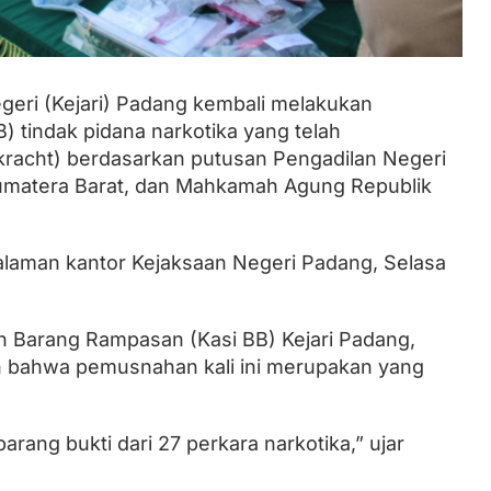
Lantik Ketua DPW dan DPD, Zulhas
Minta Kader PAN Sumbar Kompak
eri (Kejari) Padang kembali melakukan
 tindak pidana narkotika yang telah
kracht) berdasarkan putusan Pengadilan Negeri
umatera Barat, dan Mahkamah Agung Republik
halaman kantor Kejaksaan Negeri Padang, Selasa
n Barang Rampasan (Kasi BB) Kejari Padang,
n bahwa pemusnahan kali ini merupakan yang
rang bukti dari 27 perkara narkotika,” ujar