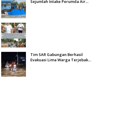
Sejumlah Intake Perumda Air
Minum Tertimbun Material dan
Distribusi Air Terganggu
Tim SAR Gabungan Berhasil
Evakuasi Lima Warga Terjebak
Banjir di Aie Pacah Padang