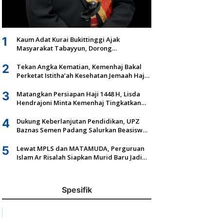
1
Kaum Adat Kurai Bukittinggi Ajak
Masyarakat Tabayyun, Dorong
Musyawarah dan Kepastian Hukum Tanah
Ulayat
2
Tekan Angka Kematian, Kemenhaj Bakal
Perketat Istitha’ah Kesehatan Jemaah Haji
2027
3
Matangkan Persiapan Haji 1448 H, Lisda
Hendrajoni Minta Kemenhaj Tingkatkan
Fasilitas dan Pengawasan
4
Dukung Keberlanjutan Pendidikan, UPZ
Baznas Semen Padang Salurkan Beasiswa
Senilai Rp305,5 Juta
5
Lewat MPLS dan MATAMUDA, Perguruan
Islam Ar Risalah Siapkan Murid Baru Jadi
Generasi Unggul dan Mandiri
Spesifik