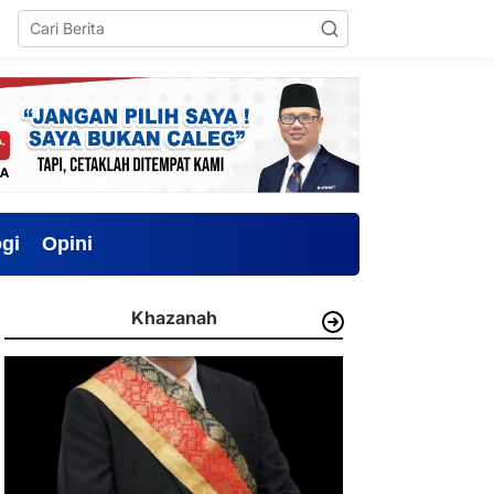
gi
Opini
Khazanah