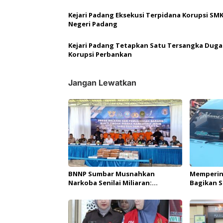
p
Kejari Padang Eksekusi Terpidana Korupsi SMK
o
Negeri Padang
s
Kejari Padang Tetapkan Satu Tersangka Dug
Korupsi Perbankan
Jangan Lewatkan
BNNP Sumbar Musnahkan
Mempering
Narkoba Senilai Miliaran:
Bagikan S
Selamatkan Lebih dari 40 Ribu
Jiwa!