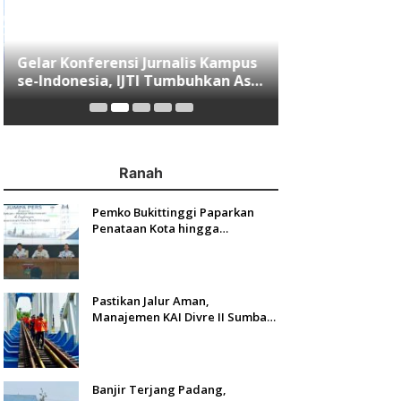
Gelar Konferensi Jurnalis Kampus
Menjawab Mobi
se-Indonesia, IJTI Tumbuhkan Asa
Minang, Indom
di Kalangan Jurnalis Muda di Era
Resmi Mengasp
Disruspi Digital
Ranah
Pemko Bukittinggi Paparkan
Penataan Kota hingga
Pengamanan Aset
Pastikan Jalur Aman,
Manajemen KAI Divre II Sumbar
Inspeksi Langsung Prasarana
Kereta Api
Banjir Terjang Padang,