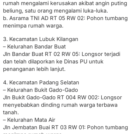
a
rumah mengalami kerusakan akibat angin puting
n
beliung, satu orang mengalami luka-luka.
L
o
b. Asrama TNI AD RT 05 RW 02: Pohon tumbang
n
menimpa rumah warga.
g
s
3. Kecamatan Lubuk Kilangan
o
r
– Kelurahan Bandar Buat
d
Jln Bandar Buat RT 02 RW 05: Longsor terjadi
i
D
dan telah dilaporkan ke Dinas PU untuk
u
penanganan lebih lanjut.
a
L
4. Kecamatan Padang Selatan
o
k
– Kelurahan Bukit Gado-Gado
a
Jln Bukit Gado-Gado RT 004 RW 002: Longsor
s
i
menyebabkan dinding rumah warga terbawa
tanah.
– Kelurahan Mata Air
Jln Jembatan Buai RT 03 RW 01: Pohon tumbang