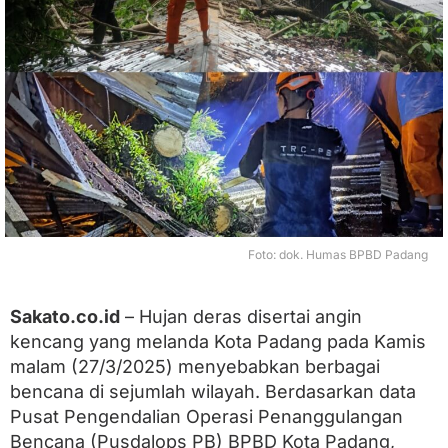
n
c
a
n
g
T
e
r
j
a
n
g
K
o
Foto: dok. Humas BPBD Padang
t
a
P
Sakato.co.id
– Hujan deras disertai angin
a
kencang yang melanda Kota Padang pada Kamis
d
a
malam (27/3/2025) menyebabkan berbagai
n
bencana di sejumlah wilayah. Berdasarkan data
g
:
Pusat Pengendalian Operasi Penanggulangan
P
Bencana (Pusdalops PB) BPBD Kota Padang,