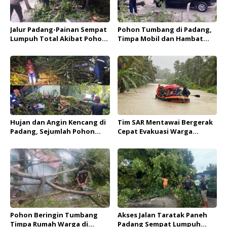
Jalur Padang-Painan Sempat
Pohon Tumbang di Padang,
Lumpuh Total Akibat Pohon
Timpa Mobil dan Hambat
Tumbang, BPBD Pastikan
Akses Jalan By Pass
Tidak Ada Korban Jiwa
Hujan dan Angin Kencang di
Tim SAR Mentawai Bergerak
Padang, Sejumlah Pohon
Cepat Evakuasi Warga
Tumbang Menimpa Rumah
Terdampak Banjir di
dan Kendaraan
Saureinuk
Pohon Beringin Tumbang
Akses Jalan Taratak Paneh
Timpa Rumah Warga di
Padang Sempat Lumpuh