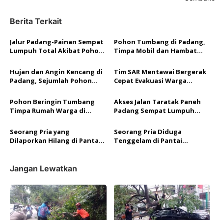
i
g
Berita Terkait
a
Jalur Padang-Painan Sempat
Pohon Tumbang di Padang,
s
Lumpuh Total Akibat Pohon
Timpa Mobil dan Hambat
i
Tumbang, BPBD Pastikan
Akses Jalan By Pass
Tidak Ada Korban Jiwa
p
Hujan dan Angin Kencang di
Tim SAR Mentawai Bergerak
Padang, Sejumlah Pohon
Cepat Evakuasi Warga
o
Tumbang Menimpa Rumah
Terdampak Banjir di
dan Kendaraan
Saureinuk
s
Pohon Beringin Tumbang
Akses Jalan Taratak Paneh
Timpa Rumah Warga di
Padang Sempat Lumpuh
Padang, Kerugian Ditaksir
Akibat Pohon Tumbang
Rp10 Juta
Seorang Pria yang
Seorang Pria Diduga
Dilaporkan Hilang di Pantai
Tenggelam di Pantai
Padang Berhasil Ditemukan
Padang, Tim SAR Gabungan
Tim SAR Gabungan
Lakukan Pencarian
Jangan Lewatkan