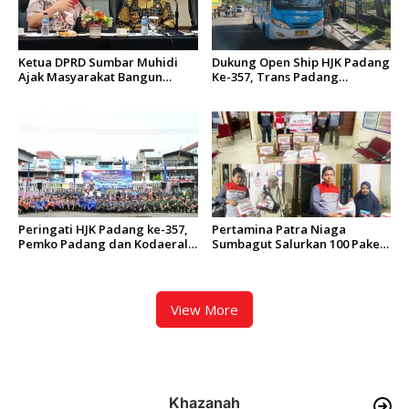
Ketua DPRD Sumbar Muhidi
Dukung Open Ship HJK Padang
Ajak Masyarakat Bangun
Ke-357, Trans Padang
Budaya Kewaspadaan Dini
Sesuaikan Rute Koridor 2 dan
4 Serta Berlakukan Tarif Rp1
Peringati HJK Padang ke-357,
Pertamina Patra Niaga
Pemko Padang dan Kodaeral
Sumbagut Salurkan 100 Paket
II Gelar Baksos dan Aksi Bersih
Bantuan untuk Warga
Sungai Batang Arau
Terdampak Banjir di Padang
View More
Khazanah