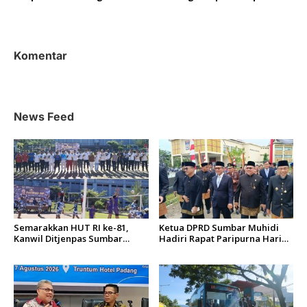
Padang, Kerugian Ditaksir
Akibat Pohon Tumbang
Rp10 Juta
Komentar
News Feed
Semarakkan HUT RI ke-81,
Ketua DPRD Sumbar Muhidi
Kanwil Ditjenpas Sumbar
Hadiri Rapat Paripurna Hari
Gelar Kakanwil Cup di Rutan
Jadi Kota Padang Ke-357
Padang
Tahun