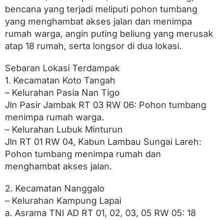
o
bencana yang terjadi meliputi pohon tumbang
h
o
yang menghambat akses jalan dan menimpa
n
rumah warga, angin puting beliung yang merusak
T
atap 18 rumah, serta longsor di dua lokasi.
u
m
b
Sebaran Lokasi Terdampak
a
1. Kecamatan Koto Tangah
n
g
– Kelurahan Pasia Nan Tigo
,
Jln Pasir Jambak RT 03 RW 06: Pohon tumbang
1
8
menimpa rumah warga.
R
– Kelurahan Lubuk Minturun
u
Jln RT 01 RW 04, Kabun Lambau Sungai Lareh:
m
a
Pohon tumbang menimpa rumah dan
h
menghambat akses jalan.
R
u
s
2. Kecamatan Nanggalo
a
– Kelurahan Kampung Lapai
k
a. Asrama TNI AD RT 01, 02, 03, 05 RW 05: 18
d