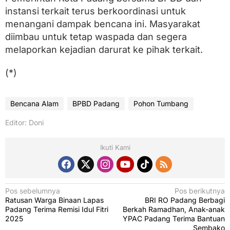
instansi terkait terus berkoordinasi untuk
menangani dampak bencana ini. Masyarakat
diimbau untuk tetap waspada dan segera
melaporkan kejadian darurat ke pihak terkait.
(*)
Bencana Alam
BPBD Padang
Pohon Tumbang
Editor: Doni
Ikuti Kami
N
Pos sebelumnya
Pos berikutnya
Ratusan Warga Binaan Lapas
BRI RO Padang Berbagi
a
Padang Terima Remisi Idul Fitri
Berkah Ramadhan, Anak-anak
v
2025
YPAC Padang Terima Bantuan
Sembako