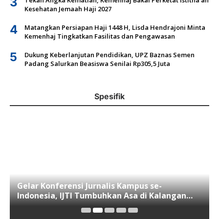
3
Tekan Angka Kematian, Kemenhaj Bakal Perketat Istitha’ah
Kesehatan Jemaah Haji 2027
4
Matangkan Persiapan Haji 1448 H, Lisda Hendrajoni Minta
Kemenhaj Tingkatkan Fasilitas dan Pengawasan
5
Dukung Keberlanjutan Pendidikan, UPZ Baznas Semen
Padang Salurkan Beasiswa Senilai Rp305,5 Juta
Spesifik
Gelar Konferensi Jurnalis Kampus se-
Indonesia, IJTI Tumbuhkan Asa di Kalangan
Jurnalis Muda di Era Disruspi Digital