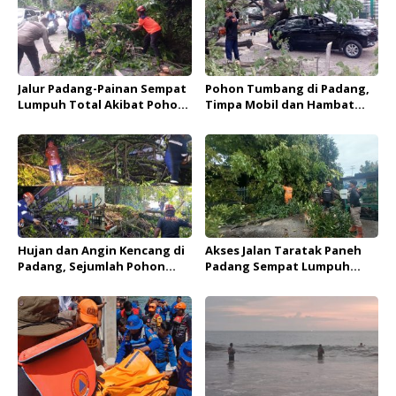
Jalur Padang-Painan Sempat
Pohon Tumbang di Padang,
Lumpuh Total Akibat Pohon
Timpa Mobil dan Hambat
Tumbang, BPBD Pastikan
Akses Jalan By Pass
Tidak Ada Korban Jiwa
Hujan dan Angin Kencang di
Akses Jalan Taratak Paneh
Padang, Sejumlah Pohon
Padang Sempat Lumpuh
Tumbang Menimpa Rumah
Akibat Pohon Tumbang
dan Kendaraan