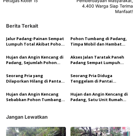
v
Petugas Kloter 15
Pemberdayaan Masyarakat,
4.400 Warga Siap Terima
i
Manfaat!
g
Berita Terkait
a
s
Jalur Padang-Painan Sempat
Pohon Tumbang di Padang,
i
Lumpuh Total Akibat Pohon
Timpa Mobil dan Hambat
Tumbang, BPBD Pastikan
Akses Jalan By Pass
p
Tidak Ada Korban Jiwa
Hujan dan Angin Kencang di
Akses Jalan Taratak Paneh
o
Padang, Sejumlah Pohon
Padang Sempat Lumpuh
Tumbang Menimpa Rumah
Akibat Pohon Tumbang
s
dan Kendaraan
Seorang Pria yang
Seorang Pria Diduga
Dilaporkan Hilang di Pantai
Tenggelam di Pantai
Padang Berhasil Ditemukan
Padang, Tim SAR Gabungan
Tim SAR Gabungan
Lakukan Pencarian
Hujan dan Angin Kencang
Hujan dan Angin Kencang di
Sebabkan Pohon Tumbang
Padang, Satu Unit Rumah
di Ulak Karang, Akses Jalan
Warga Tertimpa Pohon
Sempat Terhambat
Tumbang
Jangan Lewatkan