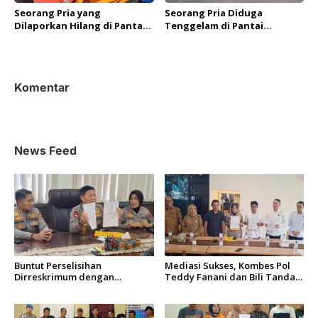
Seorang Pria yang
Seorang Pria Diduga
Dilaporkan Hilang di Pantai
Tenggelam di Pantai
Padang Berhasil Ditemukan
Padang, Tim SAR Gabungan
Tim SAR Gabungan
Lakukan Pencarian
Komentar
News Feed
Buntut Perselisihan
Mediasi Sukses, Kombes Pol
Dirreskrimum dengan
Teddy Fanani dan Bili Tanda
Pengendara Mobil,
Tangani Surat Perdamaian
Wakapolda Sumbar: Jadi
Pelajaran Berharga