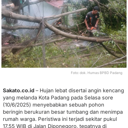
m
b
a
n
g
T
i
m
p
a
R
u
m
a
Foto: dok. Humas BPBD Padang
h
W
a
Sakato.co.id
– Hujan lebat disertai angin kencang
r
yang melanda Kota Padang pada Selasa sore
g
a
(10/6/2025) menyebabkan sebuah pohon
d
beringin berukuran besar tumbang dan menimpa
i
P
rumah warga. Peristiwa ini terjadi sekitar pukul
a
17.55 WIB di Jalan Diponegoro, tepatnya di