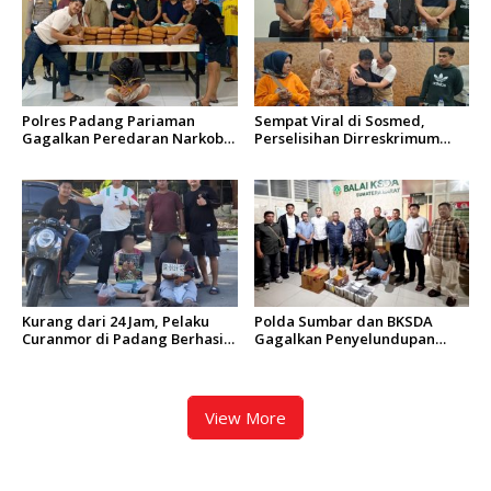
Polres Padang Pariaman
Sempat Viral di Sosmed,
Gagalkan Peredaran Narkoba
Perselisihan Dirreskrimum
Ukuran Besar, 61 Paket Ganja
Polda Sumbar dan
Diamankan
Pengendara Mobil Berakhir
Damai
Kurang dari 24 Jam, Pelaku
Polda Sumbar dan BKSDA
Curanmor di Padang Berhasil
Gagalkan Penyelundupan
Diciduk Tim Klewang
Puluhan Beo Mentawai di
Bungus
View More