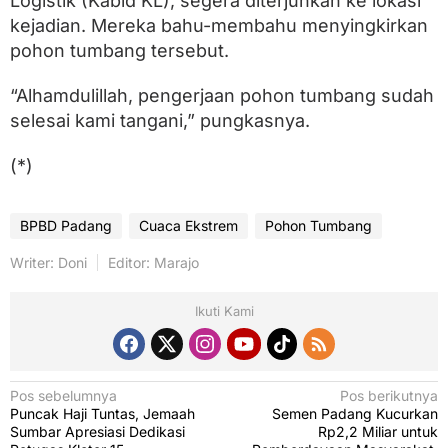
Logistik (Kabid KL), segera diterjunkan ke lokasi
J
u
kejadian. Mereka bahu-membahu menyingkirkan
t
pohon tumbang tersebut.
a
“Alhamdulillah, pengerjaan pohon tumbang sudah
selesai kami tangani,” pungkasnya.
(*)
BPBD Padang
Cuaca Ekstrem
Pohon Tumbang
Writer: Doni
Editor: Marajo
Ikuti Kami
N
Pos sebelumnya
Pos berikutnya
Puncak Haji Tuntas, Jemaah
Semen Padang Kucurkan
a
Sumbar Apresiasi Dedikasi
Rp2,2 Miliar untuk