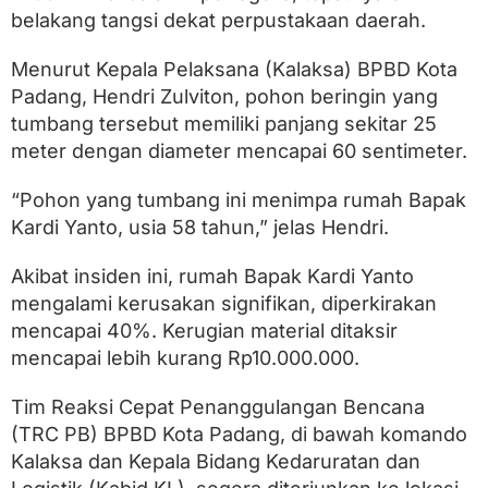
d
belakang tangsi dekat perpustakaan daerah.
a
n
g
Menurut Kepala Pelaksana (Kalaksa) BPBD Kota
,
Padang, Hendri Zulviton, pohon beringin yang
K
e
tumbang tersebut memiliki panjang sekitar 25
r
meter dengan diameter mencapai 60 sentimeter.
u
g
“Pohon yang tumbang ini menimpa rumah Bapak
i
a
Kardi Yanto, usia 58 tahun,” jelas Hendri.
n
D
Akibat insiden ini, rumah Bapak Kardi Yanto
i
t
mengalami kerusakan signifikan, diperkirakan
a
mencapai 40%. Kerugian material ditaksir
k
s
mencapai lebih kurang Rp10.000.000.
i
r
Tim Reaksi Cepat Penanggulangan Bencana
R
(TRC PB) BPBD Kota Padang, di bawah komando
p
1
Kalaksa dan Kepala Bidang Kedaruratan dan
0