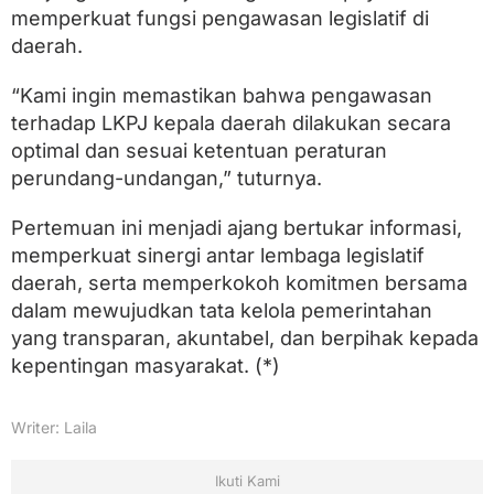
a
memperkuat fungsi pengawasan legislatif di
n
daerah.
F
u
n
“Kami ingin memastikan bahwa pengawasan
g
terhadap LKPJ kepala daerah dilakukan secara
s
i
optimal dan sesuai ketentuan peraturan
P
perundang-undangan,” tuturnya.
e
n
g
Pertemuan ini menjadi ajang bertukar informasi,
a
memperkuat sinergi antar lembaga legislatif
w
daerah, serta memperkokoh komitmen bersama
a
s
dalam mewujudkan tata kelola pemerintahan
a
yang transparan, akuntabel, dan berpihak kepada
n
L
kepentingan masyarakat. (*)
K
P
J
Writer: Laila
2
0
2
Ikuti Kami