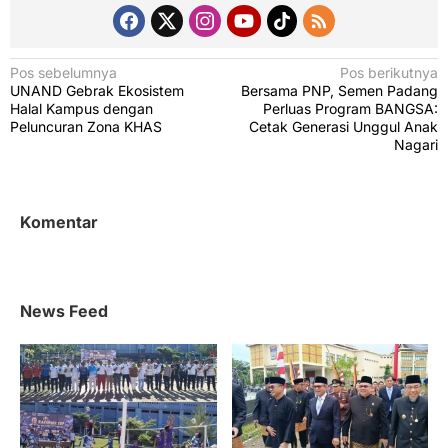
4
N
Pos sebelumnya
Pos berikutnya
UNAND Gebrak Ekosistem
Bersama PNP, Semen Padang
a
Halal Kampus dengan
Perluas Program BANGSA:
v
Peluncuran Zona KHAS
Cetak Generasi Unggul Anak
Nagari
i
g
a
Komentar
s
i
p
News Feed
o
s