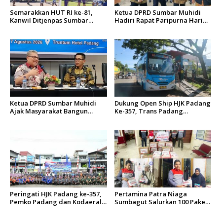
Semarakkan HUT RI ke-81,
Ketua DPRD Sumbar Muhidi
Kanwil Ditjenpas Sumbar
Hadiri Rapat Paripurna Hari
Gelar Kakanwil Cup di Rutan
Jadi Kota Padang Ke-357
Padang
Tahun
Ketua DPRD Sumbar Muhidi
Dukung Open Ship HJK Padang
Ajak Masyarakat Bangun
Ke-357, Trans Padang
Budaya Kewaspadaan Dini
Sesuaikan Rute Koridor 2 dan
4 Serta Berlakukan Tarif Rp1
Peringati HJK Padang ke-357,
Pertamina Patra Niaga
Pemko Padang dan Kodaeral
Sumbagut Salurkan 100 Paket
II Gelar Baksos dan Aksi Bersih
Bantuan untuk Warga
Sungai Batang Arau
Terdampak Banjir di Padang