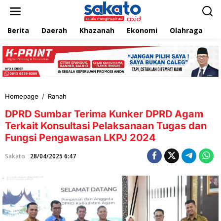
L
e
w
Berita
Daerah
Khazanah
Ekonomi
Olahraga
T
a
t
i
k
e
k
o
n
Homepage
/
Ranah
D
t
P
e
DPRD Sumbar Terima Kunker DPRD Agam
R
n
D
Terkait Konsultasi Pelaksanaan Tugas dan
S
Fungsi Pengawasan LKPJ 2024
u
m
Sakato
28/04/2025 6:47
b
a
r
T
e
r
i
m