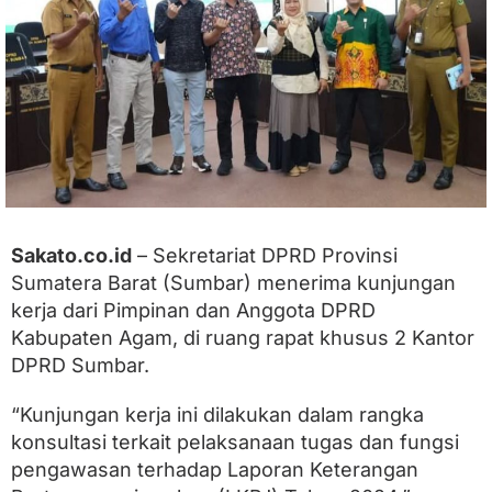
a
K
u
n
k
e
r
D
P
R
D
A
Sakato.co.id
– Sekretariat DPRD Provinsi
g
a
Sumatera Barat (Sumbar) menerima kunjungan
m
kerja dari Pimpinan dan Anggota DPRD
T
Kabupaten Agam, di ruang rapat khusus 2 Kantor
e
r
DPRD Sumbar.
k
a
“Kunjungan kerja ini dilakukan dalam rangka
i
t
konsultasi terkait pelaksanaan tugas dan fungsi
K
pengawasan terhadap Laporan Keterangan
o