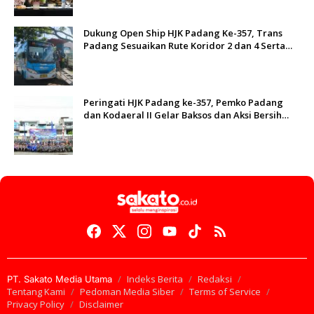
Dukung Open Ship HJK Padang Ke-357, Trans
Padang Sesuaikan Rute Koridor 2 dan 4 Serta
Berlakukan Tarif Rp1
Peringati HJK Padang ke-357, Pemko Padang
dan Kodaeral II Gelar Baksos dan Aksi Bersih
Sungai Batang Arau
Indeks Berita
Redaksi
PT. Sakato Media Utama
Tentang Kami
Pedoman Media Siber
Terms of Service
Privacy Policy
Disclaimer