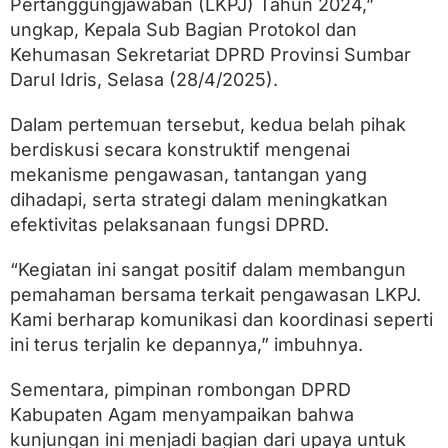
n
Pertanggungjawaban (LKPJ) Tahun 2024,”
s
ungkap, Kepala Sub Bagian Protokol dan
u
Kehumasan Sekretariat DPRD Provinsi Sumbar
l
t
Darul Idris, Selasa (28/4/2025).
a
s
Dalam pertemuan tersebut, kedua belah pihak
i
P
berdiskusi secara konstruktif mengenai
e
mekanisme pengawasan, tantangan yang
l
dihadapi, serta strategi dalam meningkatkan
a
k
efektivitas pelaksanaan fungsi DPRD.
s
a
“Kegiatan ini sangat positif dalam membangun
n
a
pemahaman bersama terkait pengawasan LKPJ.
a
Kami berharap komunikasi dan koordinasi seperti
n
ini terus terjalin ke depannya,” imbuhnya.
T
u
g
Sementara, pimpinan rombongan DPRD
a
Kabupaten Agam menyampaikan bahwa
s
d
kunjungan ini menjadi bagian dari upaya untuk